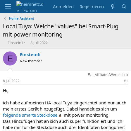
Anmelden
Registrieren
Home Assistant
Local Tuya: Welche "values" bei Smart-Plug
mit power monitoring
E
E
Einsteinli
8 Juli 2022
r
r
s
s
Einsteinli
E
t
t
New member
e
e
l
l
l
l
= Affiliate-/Werbe-Link
e
t
8 Juli 2022
#1
r
a
m
Hi,
ich habe auf meinen HA local Tuya eingerichtet und nun auch
mein erstes Gerät hinzugefügt. Dabei handelt es sich um
folgende smarte Steckdose
mit power monitoring.
Das Hinzufügen hat an sich auch super funktioniert und ich
habe mir für die Steckdose auch drei Identitäten konfiguriert