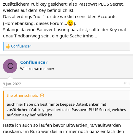
zusätzlichem Yubikey gesichert: also Passowrt PLUS Secret,
welches auf dem Key befindlich ist.
Das allerdings "nur" für die wirklich sensiblen Accounts
(Homebanking, dieses Forum...
).
Solange da eine Failover Lösung parat ist, sollte der Key mal
unauffindbar/weg sein, ein gute Sache imho...
Confluencer
R
e
a
Confluencer
k
C
t
Well-known member
i
o
n
9 Jan. 2022
#11
e
n
the other schrieb:
:
auch hier habe ich bestimmte keepass-Datenbanken mit
zusätzlichem Yubikey gesichert: also Passowrt PLUS Secret, welches
auf dem Key befindlich ist.
Hatte ich auch so laufen bevor Bitwarden_rs/Vaultwarden
rauskam. Im Büro war das ja immer noch ganz einfach den