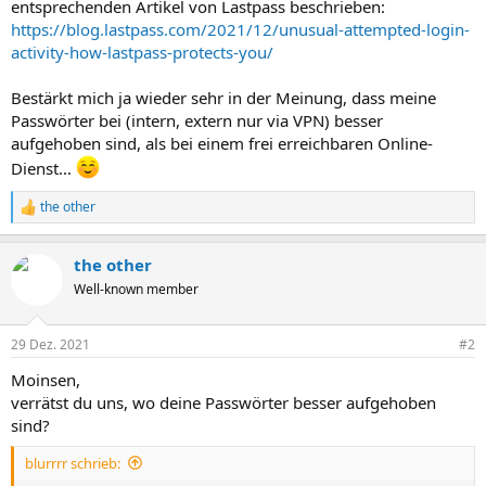
entsprechenden Artikel von Lastpass beschrieben:
https://blog.lastpass.com/2021/12/unusual-attempted-login-
activity-how-lastpass-protects-you/
Bestärkt mich ja wieder sehr in der Meinung, dass meine
Passwörter bei (intern, extern nur via VPN) besser
aufgehoben sind, als bei einem frei erreichbaren Online-
Dienst...
the other
R
e
a
the other
k
t
Well-known member
i
o
n
29 Dez. 2021
#2
e
n
Moinsen,
:
verrätst du uns, wo deine Passwörter besser aufgehoben
sind?
blurrrr schrieb: