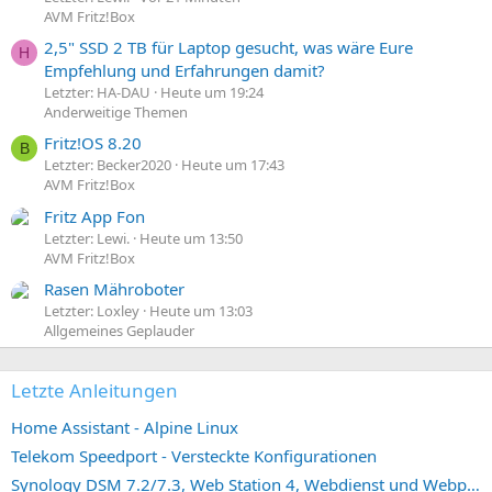
AVM Fritz!Box
2,5" SSD 2 TB für Laptop gesucht, was wäre Eure
H
Empfehlung und Erfahrungen damit?
Letzter: HA-DAU
Heute um 19:24
Anderweitige Themen
Fritz!OS 8.20
B
Letzter: Becker2020
Heute um 17:43
AVM Fritz!Box
Fritz App Fon
Letzter: Lewi.
Heute um 13:50
AVM Fritz!Box
Rasen Mähroboter
Letzter: Loxley
Heute um 13:03
Allgemeines Geplauder
Letzte Anleitungen
Home Assistant - Alpine Linux
Telekom Speedport - Versteckte Konfigurationen
Synology DSM 7.2/7.3, Web Station 4, Webdienst und Webportal erstellen (ehemals vHost)