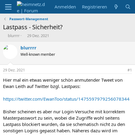
Anmelden
Registrieren
Passwort-Management
Lastpass - Sicherheit?
E
E
blurrrr
29 Dez. 2021
r
r
s
s
blurrrr
t
t
Well-known member
e
e
l
l
l
l
29 Dez. 2021
#1
e
t
r
a
Hier mal ein etwas weniger schön anmutender Tweet von
m
Ewan Leith auf Twitter bzgl. Lastpass:
https://twitter.com/EwanToo/status/1475597979256078344
Bisher scheinen es aber nur Login-Versuche mit korrektem
Masterpasswort zu sein, wobei die Zugriffe wohl seitens
Lastpass blockiert wurden, da sie schematisch nicht zu den
sonstigen Logins gepasst haben. Näheres dazu wird im