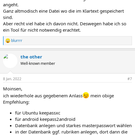
:
angeht.
Ganz altmodisch eine Datei wo die im Klartext gespeichert
sind.
Aber recht viel habe ich davon nicht. Deswegen habe ich so
ein Tool für nicht notwendig erachtet.
blurrrr
R
e
a
the other
k
t
Well-known member
i
o
n
8 Jan. 2022
#7
e
n
Moinsen,
:
ich wiederhole aus gegebenem Anlass
mein obige
Empfehlung:
für Ubuntu keepassxc
für android keepass2android
Datenbank anlegen und starkes masterpasswort wählen
in der Datenbank ggf. rubriken anlegen, dort dann die