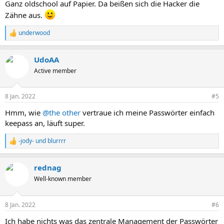
Ganz oldschool auf Papier. Da beißen sich die Hacker die
Zähne aus.
underwood
R
e
a
UdoAA
k
t
Active member
i
o
n
8 Jan. 2022
#5
e
n
Hmm, wie
@the other
vertraue ich meine Passwörter einfach
:
keepass an, läuft super.
-jody-
und
blurrrr
R
e
a
rednag
k
t
Well-known member
i
o
n
8 Jan. 2022
#6
e
n
Ich habe nichts was das zentrale Management der Passwörter