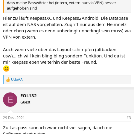
dass meine Passwörter bei (intern, extern nur via VPN) besser
aufgehoben sind
Hier zB läuft KeepassXC und Keepass2Android. Die Database
ist auf dem NAS vorgehalten. Zugriff nur aus dem Heimnetz
oder eben (wenn es denn unbedingt unbedingt sein muss) via
VPN von extern.
Auch wenn viele über das Layout schimpfen (altbacken
usw)...ich will kein bling bling sondern Funktion. Und da ist
mir keepass eben weiterhin der beste Freund.
UdoAA
R
e
a
EOL132
k
E
t
Guest
i
o
n
29 Dez. 2021
#3
e
n
Zu Lastpass kann ich zwar nicht viel sagen, da ich die
:
Software nicht nutze.