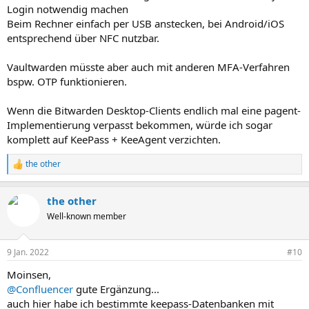
Login notwendig machen
Beim Rechner einfach per USB anstecken, bei Android/iOS
entsprechend über NFC nutzbar.
Vaultwarden müsste aber auch mit anderen MFA-Verfahren
bspw. OTP funktionieren.
Wenn die Bitwarden Desktop-Clients endlich mal eine pagent-
Implementierung verpasst bekommen, würde ich sogar
komplett auf KeePass + KeeAgent verzichten.
the other
R
e
a
the other
k
t
Well-known member
i
o
n
9 Jan. 2022
#10
e
n
Moinsen,
:
@Confluencer
gute Ergänzung...
auch hier habe ich bestimmte keepass-Datenbanken mit