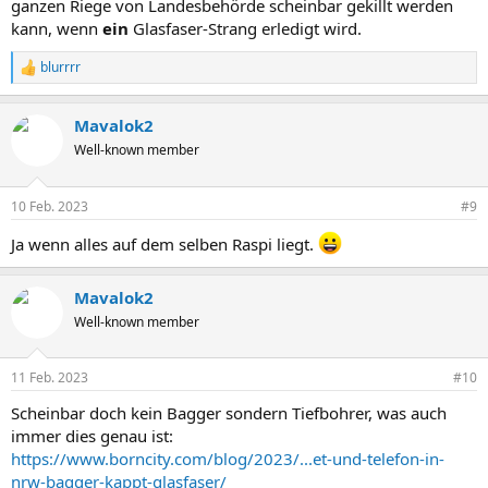
ganzen Riege von Landesbehörde scheinbar gekillt werden
kann, wenn
ein
Glasfaser-Strang erledigt wird.
blurrrr
R
e
a
Mavalok2
k
t
Well-known member
i
o
n
10 Feb. 2023
#9
e
n
Ja wenn alles auf dem selben Raspi liegt.
:
Mavalok2
Well-known member
11 Feb. 2023
#10
Scheinbar doch kein Bagger sondern Tiefbohrer, was auch
immer dies genau ist:
https://www.borncity.com/blog/2023/...et-und-telefon-in-
nrw-bagger-kappt-glasfaser/