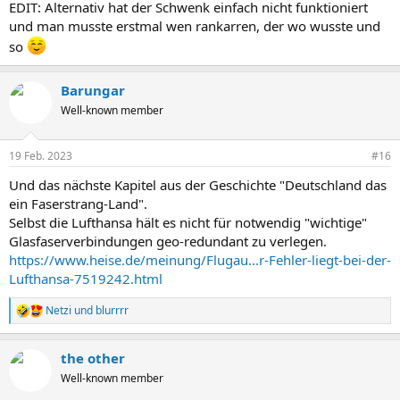
EDIT: Alternativ hat der Schwenk einfach nicht funktioniert
und man musste erstmal wen rankarren, der wo wusste und
so
Barungar
Well-known member
19 Feb. 2023
#16
Und das nächste Kapitel aus der Geschichte "Deutschland das
ein Faserstrang-Land".
Selbst die Lufthansa hält es nicht für notwendig "wichtige"
Glasfaserverbindungen geo-redundant zu verlegen.
https://www.heise.de/meinung/Flugau...r-Fehler-liegt-bei-der-
Lufthansa-7519242.html
Netzi
und
blurrrr
R
e
a
the other
k
t
Well-known member
i