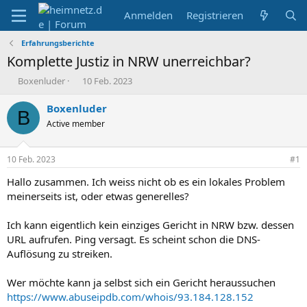
Anmelden
Registrieren
Erfahrungsberichte
Komplette Justiz in NRW unerreichbar?
E
E
Boxenluder
10 Feb. 2023
r
r
s
s
Boxenluder
B
t
t
Active member
e
e
l
l
l
l
10 Feb. 2023
#1
e
t
r
a
Hallo zusammen. Ich weiss nicht ob es ein lokales Problem
m
meinerseits ist, oder etwas generelles?
Ich kann eigentlich kein einziges Gericht in NRW bzw. dessen
URL aufrufen. Ping versagt. Es scheint schon die DNS-
Auflösung zu streiken.
Wer möchte kann ja selbst sich ein Gericht heraussuchen
https://www.abuseipdb.com/whois/93.184.128.152