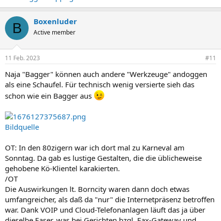
Boxenluder
B
Active member
11 Feb. 2023
#11
Naja "Bagger" können auch andere "Werkzeuge" andoggen
als eine Schaufel. Für technisch wenig versierte sieh das
schon wie ein Bagger aus
Bildquelle
OT: In den 80zigern war ich dort mal zu Karneval am
Sonntag. Da gab es lustige Gestalten, die die üblicheweise
gehobene Kö-Klientel karakierten.
/OT
Die Auswirkungen lt. Borncity waren dann doch etwas
umfangreicher, als daß da "nur" die Internetpräsenz betroffen
war. Dank VOIP und Cloud-Telefonanlagen läuft das ja über
dieselbe Faser, was bei Gerichten bzgl. Fax-Gateway und