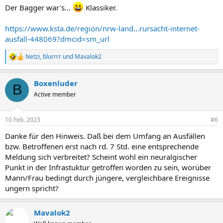
Der Bagger war's...
Klassiker.
https://www.ksta.de/region/nrw-land...rursacht-internet-
ausfall-448069?dmcid=sm_url
Netzi
,
blurrrr
und
Mavalok2
R
e
a
Boxenluder
k
B
t
Active member
i
o
n
10 Feb. 2023
#6
e
n
Danke für den Hinweis. Daß bei dem Umfang an Ausfällen
:
bzw. Betroffenen erst nach rd. 7 Std. eine entsprechende
Meldung sich verbreitet? Scheint wohl ein neuralgischer
Punkt in der Infrastuktur getroffen worden zu sein, worüber
Mann/Frau bedingt durch jüngere, vergleichbare Ereignisse
ungern spricht?
Mavalok2