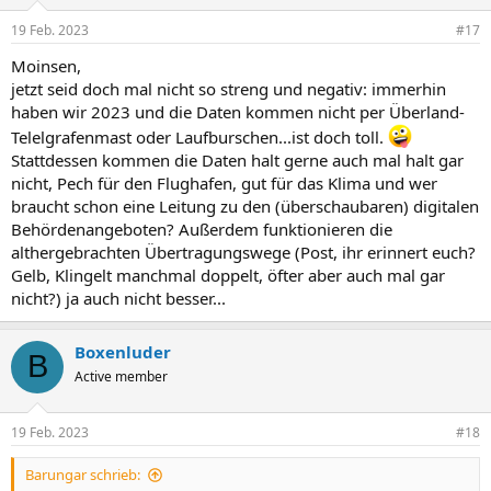
o
n
19 Feb. 2023
#17
e
n
Moinsen,
:
jetzt seid doch mal nicht so streng und negativ: immerhin
haben wir 2023 und die Daten kommen nicht per Überland-
Telelgrafenmast oder Laufburschen...ist doch toll.
Stattdessen kommen die Daten halt gerne auch mal halt gar
nicht, Pech für den Flughafen, gut für das Klima und wer
braucht schon eine Leitung zu den (überschaubaren) digitalen
Behördenangeboten? Außerdem funktionieren die
althergebrachten Übertragungswege (Post, ihr erinnert euch?
Gelb, Klingelt manchmal doppelt, öfter aber auch mal gar
nicht?) ja auch nicht besser...
Boxenluder
B
Active member
19 Feb. 2023
#18
Barungar schrieb: