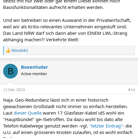
selbst mit nur zwei oder gar einem Diesel können noch
Basisfunktionalitäten aufrecht erhalten werden.
Und wir betreiben so einen Auswand in der Privatwirtschaft,
weil wir als Kritis-relevantes Unternehmen eingestuft sind.
Das Land NRW darf sich dann aber von EINEM LWL-Strang
abhängig machen?! Verkehrte Welt!
Mavalok2
R
e
a
Boxenluder
k
B
t
Active member
i
o
n
12 Feb. 2023
#14
e
n
Naja. Geo-Redundanz lässt sich in einer historisch
:
gewachsenen Großstadt nicht immer so einfach herstellen.
Laut
dieser Quelle
waren 17 Glasfaser-Kabel idS wohl ein
"Hauptbündel" ge-/betroffen. Da dazu wohl bis dato alte
Telefon-Kabelwege genutzt werden -vgl.
"letzter Eintrag"
- die
u.U. auf einen grösseren Knoten zulaufen, ist es wohl einfach