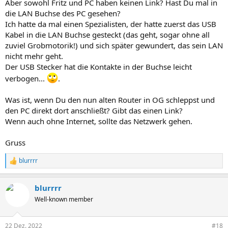
Aber sowohl Fritz und PC haben keinen Link? Hast Du mal in
die LAN Buchse des PC gesehen?
Ich hatte da mal einen Spezialisten, der hatte zuerst das USB
Kabel in die LAN Buchse gesteckt (das geht, sogar ohne all
zuviel Grobmotorik!) und sich später gewundert, das sein LAN
nicht mehr geht.
Der USB Stecker hat die Kontakte in der Buchse leicht
verbogen...
.
Was ist, wenn Du den nun alten Router in OG schleppst und
den PC direkt dort anschließt? Gibt das einen Link?
Wenn auch ohne Internet, sollte das Netzwerk gehen.
Gruss
blurrrr
R
e
a
blurrrr
k
t
Well-known member
i
o
n
22 Dez. 2022
#18