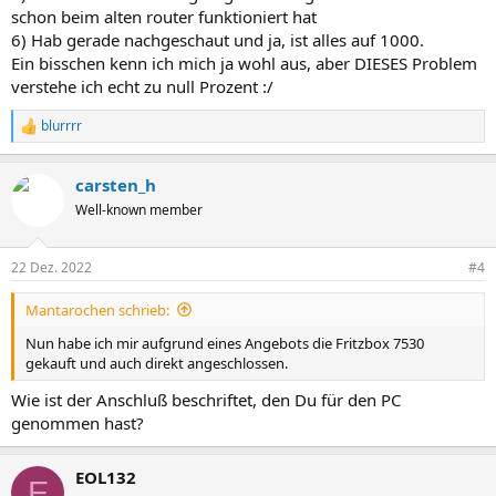
schon beim alten router funktioniert hat
6) Hab gerade nachgeschaut und ja, ist alles auf 1000.
Ein bisschen kenn ich mich ja wohl aus, aber DIESES Problem
verstehe ich echt zu null Prozent :/
blurrrr
R
e
a
carsten_h
k
t
Well-known member
i
o
n
22 Dez. 2022
#4
e
n
Mantarochen schrieb:
:
Nun habe ich mir aufgrund eines Angebots die Fritzbox 7530
gekauft und auch direkt angeschlossen.
Wie ist der Anschluß beschriftet, den Du für den PC
genommen hast?
EOL132
E