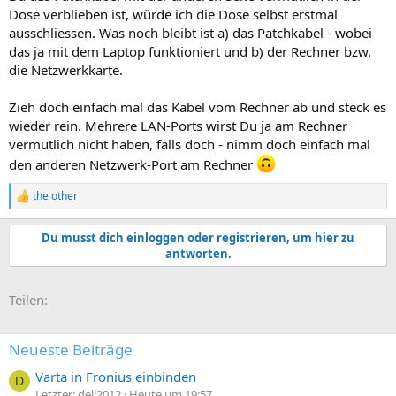
Dose verblieben ist, würde ich die Dose selbst erstmal
ausschliessen. Was noch bleibt ist a) das Patchkabel - wobei
das ja mit dem Laptop funktioniert und b) der Rechner bzw.
die Netzwerkkarte.
Zieh doch einfach mal das Kabel vom Rechner ab und steck es
wieder rein. Mehrere LAN-Ports wirst Du ja am Rechner
vermutlich nicht haben, falls doch - nimm doch einfach mal
den anderen Netzwerk-Port am Rechner
the other
R
e
a
Du musst dich einloggen oder registrieren, um hier zu
k
antworten.
t
i
o
E-Mail
Link
Teilen:
n
e
n
:
Neueste Beiträge
Varta in Fronius einbinden
D
Letzter: dell2012
Heute um 19:57