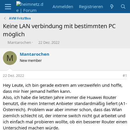
Anmelden
Registrieren
AVM Fritz!Box
Keine LAN verbindung mit bestimmten PC
möglich
E
E
Mantarochen
22 Dez. 2022
r
r
s
s
Mantarochen
M
t
t
New member
e
e
l
l
l
l
22 Dez. 2022
#1
e
t
r
a
Hey Leute, ich bin gerade extrem am verzweifeln und hoffe,
m
dass mir hier jemand helfen kann.
Also, ich habe die letzten Jahre immer die Huawei Router
benutzt, die mein Internet Anbieter standardmäßig liefert (A1-
Österreich). Problem war aber immer schon, dass das Wlan
ziemlich schlecht ist, der interne switch nicht gut arbeitet und
ich einfach mal probieren wollte, ob ein besserer Router einen
Unterschied machen würde.