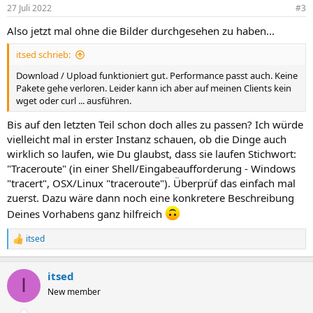
27 Juli 2022
#3
Also jetzt mal ohne die Bilder durchgesehen zu haben...
itsed schrieb:
Download / Upload funktioniert gut. Performance passt auch. Keine
Pakete gehe verloren. Leider kann ich aber auf meinen Clients kein
wget oder curl ... ausführen.
Bis auf den letzten Teil schon doch alles zu passen? Ich würde
vielleicht mal in erster Instanz schauen, ob die Dinge auch
wirklich so laufen, wie Du glaubst, dass sie laufen Stichwort:
"Traceroute" (in einer Shell/Eingabeaufforderung - Windows
"tracert", OSX/Linux "traceroute"). Überprüf das einfach mal
zuerst. Dazu wäre dann noch eine konkretere Beschreibung
Deines Vorhabens ganz hilfreich
itsed
R
e
a
itsed
k
I
t
New member
i
o