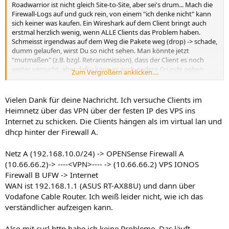
Roadwarrior ist nicht gleich Site-to-Site, aber sei's drum... Mach die
Firewall-Logs auf und guck rein, von einem "ich denke nicht" kann
sich keiner was kaufen. Ein Wireshark auf dem Client bringt auch
erstmal herzlich wenig, wenn ALLE Clients das Problem haben.
Schmeisst irgendwas auf dem Weg die Pakete weg (drop) -> schade,
dumm gelaufen, wirst Du so nicht sehen. Man könnte jetzt
"mutmaßen" (z.B. bzgl. Retransmission), dass der Client es noch
weiter versucht, aber dafür kann es auch andere Gründe geben
Zum Vergrößern anklicken....
(ebenso beim Reset (RST)).
Mir drängt sich auch irgendwo die Frage auf: Wofür die NAT-Regel?
Vielen Dank für deine Nachricht. Ich versuche Clients im
Für IPv6 sicherlich nicht und WAN-seitig sieht mir das sehr schwer
Heimnetz über das VPN über der festen IP des VPS ins
nach einer Fritzbox aus, die macht sowieso schon NAT in Richtung
Internet zu schicken. Die Clients hängen als im virtual lan und
Internet und beherrscht statische Routen, womit sich der NAT-
dhcp hinter der Firewall A.
Punkt eigentlich mal komplett erledigt hätte (doppeltes NAT ist
sowieso nicht schön).
Netz A (192.168.10.0/24) -> OPENSense Firewall A
Und so ganz nebenbei: Ab einem bestimmten Punkt ist es nicht
(10.66.66.2)-> ----<VPN>---- -> (10.66.66.2) VPS IONOS
mehr ganz so trivial... Einfach nur zu sagen "geht nicht" und einfach
Firewall B UFW -> Internet
mal "auszugsweise" (z.B. von 1/2 Firewalls) ein paar Screenshots zu
WAN ist 192.168.1.1 (ASUS RT-AX88U) und dann über
verteilen, macht es nicht wirklich besser. In "allererster" Linie sollte
Vodafone Cable Router. Ich weiß leider nicht, wie ich das
mit Worten (oder ggf. mit einer Skizze) beschrieben werden, wie der
verständlicher aufzeigen kann.
IST-Zustand ist und wohin die Reise gehen soll (SOLL-Zustand).
Wenn man ggf. schon "kurz vor dem Ziel" ist, sollte dennoch
beschrieben werden, was genau man eigentlich erreichen will. Ich
Also mit curl http habe ich keine Probleme. Das läuft