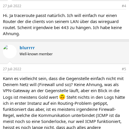
n
27 Juli 2022
#4
e
n
Hi. Ja traceroute passt natürlich. Ich will einfach nur einen
:
Router der die clients von seinem LAN über das wireguard
routet. Scheint irgendwie bei 443 zu hängen. Ich habe keine
Ahnung.
blurrrr
Well-known member
27 Juli 2022
#5
Kann es vielleicht sein, dass die Gegenstelle einfach nicht mit
Deinem Netz will (Firewall und so)? Keine Ahnung, was als
VPN-Gateway an der Gegenstelle läuft, aber ein Blick in die
Logs ist meistens Gold wert
Steht nichts in den Logs hätte
ich in erster Instanz auf ein Routing-Problem getippt,
funktioniert das aber, ist es meistens irgendeine Firewall-
Regel, welche die Kommunikation unterbindet (ICMP ist da
meist noch so eine Sonderlocke, nur weil ICMP funktioniert,
heisst es noch lange nicht, dass auch alles andere