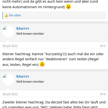
nicht mehr) und da gibt es auch kein wenn und aber (und
keine Automatismen im Hintergrund)
the other
R
e
a
blurrrr
k
t
Well-known member
i
o
n
28 Juli 2022
#13
e
n
Kleiner Nachtrag: Kannst "kurzzeitig"(!) auch mal die ein oder
:
andere Regel einfach nur "deaktivieren" zum testen (Regel
aus, testen, Regel ein)
blurrrr
Well-known member
28 Juli 2022
#14
Zweiter kleiner Nachtrag: Da derzeit fast alles bei Dir läuft und
ich irgendwo was von "WG" gelesen habe: Bitte fang jetzt