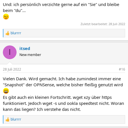
Und: ich persönlich verzichte gerne auf ein "Sie" und bleibe
beim "du"...
Zuletzt bearbeitet:
28 Juli 2022
blurrrr
R
e
a
itsed
k
I
t
New member
i
o
n
28 Juli 2022
#16
e
n
Vielen Dank. Wird gemacht. Ich habe zumindest immer eine
:
"Snapshot" der OPNSense, welche bisher fleißig genutzt wird
Es gibt auch ein kleinen Fortschritt. wget xzy über https
funktioniert. Jedoch wget -s und ookla speedtest nicht. Woran
kann das liegen? Ich verstehe das nicht.
blurrrr
R
e