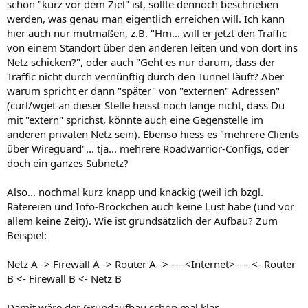
schon "kurz vor dem Ziel" ist, sollte dennoch beschrieben
werden, was genau man eigentlich erreichen will. Ich kann
hier auch nur mutmaßen, z.B. "Hm... will er jetzt den Traffic
von einem Standort über den anderen leiten und von dort ins
Netz schicken?", oder auch "Geht es nur darum, dass der
Traffic nicht durch vernünftig durch den Tunnel läuft? Aber
warum spricht er dann "später" von "externen" Adressen"
(curl/wget an dieser Stelle heisst noch lange nicht, dass Du
mit "extern" sprichst, könnte auch eine Gegenstelle im
anderen privaten Netz sein). Ebenso hiess es "mehrere Clients
über Wireguard"... tja... mehrere Roadwarrior-Configs, oder
doch ein ganzes Subnetz?
Also... nochmal kurz knapp und knackig (weil ich bzgl.
Ratereien und Info-Bröckchen auch keine Lust habe (und vor
allem keine Zeit)). Wie ist grundsätzlich der Aufbau? Zum
Beispiel:
Netz A -> Firewall A -> Router A -> ----<Internet>---- <- Router
B <- Firewall B <- Netz B
Damit wäre der Grundaufbau schon mal klar....