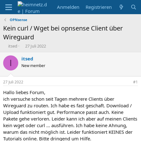
Anmelden
Registrieren
OPNsense
Kein curl / Wget bei opnsense Client über
Wireguard
E
E
itsed
27 Juli 2022
r
r
s
s
itsed
I
t
t
New member
e
e
l
l
l
l
27 Juli 2022
#1
e
t
r
a
Hallo liebes Forum,
m
ich versuche schon seit Tagen mehrere Clients über
Wireguard zu routen. Ich habe es fast geschaft. Download /
Upload funktioniert gut. Performance passt auch. Keine
Pakete gehe verloren. Leider kann ich aber auf meinen Clients
kein wget oder curl ... ausführen. Ich habe keine Ahnung,
warum das nicht möglich ist. Leider funktioniert KEINES der
Tutorials online. Bitte dringend um Hilfe.