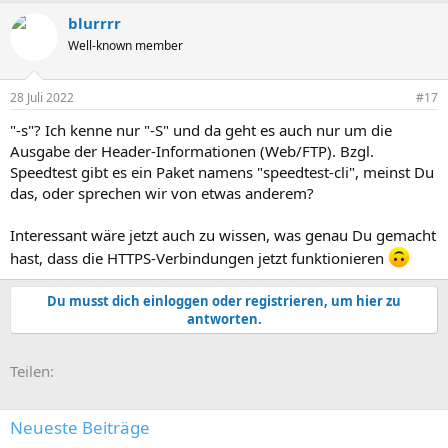
a
blurrrr
k
t
Well-known member
i
o
n
28 Juli 2022
#17
e
n
"-s"? Ich kenne nur "-S" und da geht es auch nur um die
:
Ausgabe der Header-Informationen (Web/FTP). Bzgl.
Speedtest gibt es ein Paket namens "speedtest-cli", meinst Du
das, oder sprechen wir von etwas anderem?
Interessant wäre jetzt auch zu wissen, was genau Du gemacht
hast, dass die HTTPS-Verbindungen jetzt funktionieren
Du musst dich einloggen oder registrieren, um hier zu
antworten.
E-Mail
Link
Teilen:
Neueste Beiträge