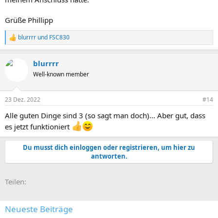
Grüße Phillipp
blurrrr
und
FSC830
R
e
a
blurrrr
k
t
Well-known member
i
o
n
23 Dez. 2022
#14
e
n
Alle guten Dinge sind 3 (so sagt man doch)... Aber gut, dass
:
es jetzt funktioniert
Du musst dich einloggen oder registrieren, um hier zu
antworten.
E-Mail
Link
Teilen:
Neueste Beiträge