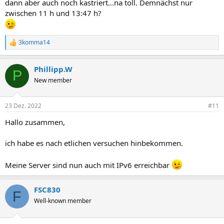
dann aber auch noch kastriert...na toll. Demnächst nur
zwischen 11 h und 13:47 h?
3komma14
R
e
a
Phillipp.W
k
P
t
New member
i
o
n
23 Dez. 2022
#11
e
n
Hallo zusammen,
:
ich habe es nach etlichen versuchen hinbekommen.
Meine Server sind nun auch mit IPv6 erreichbar
FSC830
F
Well-known member