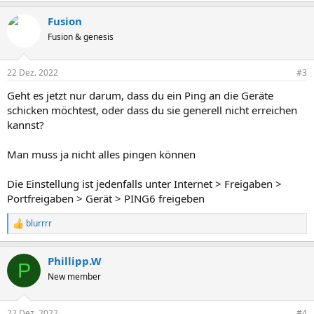
Fusion
Fusion & genesis
22 Dez. 2022
#3
Geht es jetzt nur darum, dass du ein Ping an die Geräte
schicken möchtest, oder dass du sie generell nicht erreichen
kannst?
Man muss ja nicht alles pingen können
Die Einstellung ist jedenfalls unter Internet > Freigaben >
Portfreigaben > Gerät > PING6 freigeben
blurrrr
R
e
a
Phillipp.W
k
P
t
New member
i
o
n
22 Dez. 2022
#4