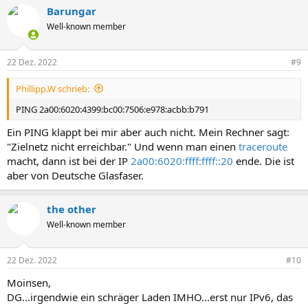
Barungar
Well-known member
22 Dez. 2022
#9
Phillipp.W schrieb:
PING 2a00:6020:4399:bc00:7506:e978:acbb:b791
Ein PING klappt bei mir aber auch nicht. Mein Rechner sagt:
"Zielnetz nicht erreichbar." Und wenn man einen
traceroute
macht, dann ist bei der IP
2a00:6020:ffff:ffff::20
ende. Die ist
aber von Deutsche Glasfaser.
the other
Well-known member
22 Dez. 2022
#10
Moinsen,
DG...irgendwie ein schräger Laden IMHO...erst nur IPv6, das