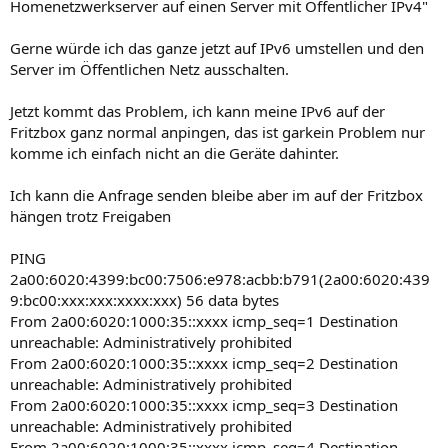
Homenetzwerkserver auf einen Server mit Öffentlicher IPv4"
Gerne würde ich das ganze jetzt auf IPv6 umstellen und den
Server im Öffentlichen Netz ausschalten.
Jetzt kommt das Problem, ich kann meine IPv6 auf der
Fritzbox ganz normal anpingen, das ist garkein Problem nur
komme ich einfach nicht an die Geräte dahinter.
Ich kann die Anfrage senden bleibe aber im auf der Fritzbox
hängen trotz Freigaben
PING
2a00:6020:4399:bc00:7506:e978:acbb:b791(2a00:6020:439
9:bc00:xxx:xxx:xxxx:xxx) 56 data bytes
From 2a00:6020:1000:35::xxxx icmp_seq=1 Destination
unreachable: Administratively prohibited
From 2a00:6020:1000:35::xxxx icmp_seq=2 Destination
unreachable: Administratively prohibited
From 2a00:6020:1000:35::xxxx icmp_seq=3 Destination
unreachable: Administratively prohibited
From 2a00:6020:1000:35::xxxx icmp_seq=4 Destination