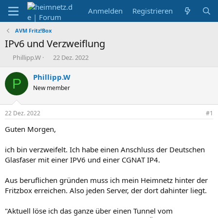
Anmelden
Registrieren
AVM Fritz!Box
IPv6 und Verzweiflung
E
E
Phillipp.W
22 Dez. 2022
r
r
s
s
Phillipp.W
P
t
t
New member
e
e
l
l
l
l
22 Dez. 2022
#1
e
t
r
a
Guten Morgen,
m
ich bin verzweifelt. Ich habe einen Anschluss der Deutschen
Glasfaser mit einer IPV6 und einer CGNAT IP4.
Aus beruflichen gründen muss ich mein Heimnetz hinter der
Fritzbox erreichen. Also jeden Server, der dort dahinter liegt.
"Aktuell löse ich das ganze über einen Tunnel vom