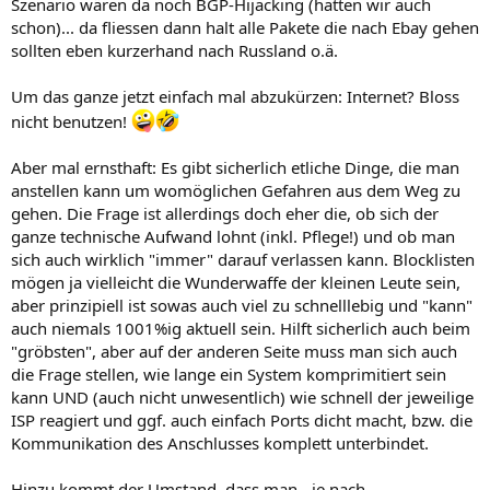
Szenario wären da noch BGP-Hijacking (hatten wir auch
schon)... da fliessen dann halt alle Pakete die nach Ebay gehen
sollten eben kurzerhand nach Russland o.ä.
Um das ganze jetzt einfach mal abzukürzen: Internet? Bloss
nicht benutzen!
Aber mal ernsthaft: Es gibt sicherlich etliche Dinge, die man
anstellen kann um womöglichen Gefahren aus dem Weg zu
gehen. Die Frage ist allerdings doch eher die, ob sich der
ganze technische Aufwand lohnt (inkl. Pflege!) und ob man
sich auch wirklich "immer" darauf verlassen kann. Blocklisten
mögen ja vielleicht die Wunderwaffe der kleinen Leute sein,
aber prinzipiell ist sowas auch viel zu schnelllebig und "kann"
auch niemals 1001%ig aktuell sein. Hilft sicherlich auch beim
"gröbsten", aber auf der anderen Seite muss man sich auch
die Frage stellen, wie lange ein System komprimitiert sein
kann UND (auch nicht unwesentlich) wie schnell der jeweilige
ISP reagiert und ggf. auch einfach Ports dicht macht, bzw. die
Kommunikation des Anschlusses komplett unterbindet.
Hinzu kommt der Umstand, dass man - je nach