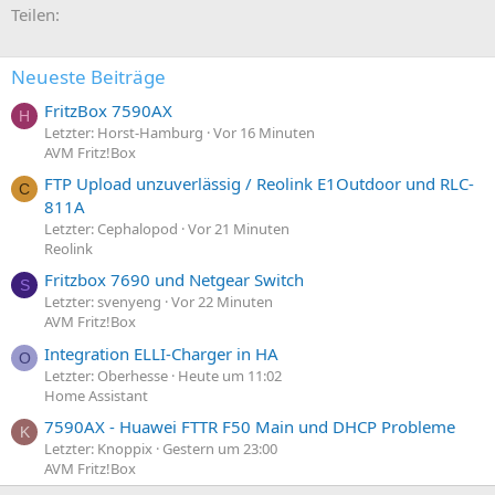
E-Mail
Link
Teilen:
Neueste Beiträge
FritzBox 7590AX
H
Letzter: Horst-Hamburg
Vor 16 Minuten
AVM Fritz!Box
FTP Upload unzuverlässig / Reolink E1Outdoor und RLC-
C
811A
Letzter: Cephalopod
Vor 21 Minuten
Reolink
Fritzbox 7690 und Netgear Switch
S
Letzter: svenyeng
Vor 22 Minuten
AVM Fritz!Box
Integration ELLI-Charger in HA
O
Letzter: Oberhesse
Heute um 11:02
Home Assistant
7590AX - Huawei FTTR F50 Main und DHCP Probleme
K
Letzter: Knoppix
Gestern um 23:00
AVM Fritz!Box