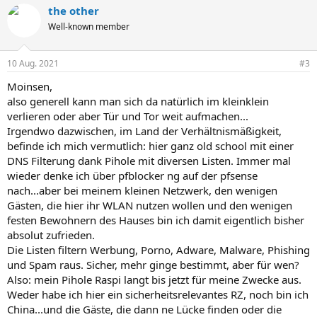
a
the other
k
t
Well-known member
i
o
n
10 Aug. 2021
#3
e
n
Moinsen,
:
also generell kann man sich da natürlich im kleinklein
verlieren oder aber Tür und Tor weit aufmachen...
Irgendwo dazwischen, im Land der Verhältnismäßigkeit,
befinde ich mich vermutlich: hier ganz old school mit einer
DNS Filterung dank Pihole mit diversen Listen. Immer mal
wieder denke ich über pfblocker ng auf der pfsense
nach...aber bei meinem kleinen Netzwerk, den wenigen
Gästen, die hier ihr WLAN nutzen wollen und den wenigen
festen Bewohnern des Hauses bin ich damit eigentlich bisher
absolut zufrieden.
Die Listen filtern Werbung, Porno, Adware, Malware, Phishing
und Spam raus. Sicher, mehr ginge bestimmt, aber für wen?
Also: mein Pihole Raspi langt bis jetzt für meine Zwecke aus.
Weder habe ich hier ein sicherheitsrelevantes RZ, noch bin ich
China...und die Gäste, die dann ne Lücke finden oder die