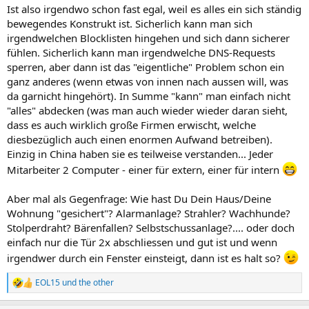
Ist also irgendwo schon fast egal, weil es alles ein sich ständig
bewegendes Konstrukt ist. Sicherlich kann man sich
irgendwelchen Blocklisten hingehen und sich dann sicherer
fühlen. Sicherlich kann man irgendwelche DNS-Requests
sperren, aber dann ist das "eigentliche" Problem schon ein
ganz anderes (wenn etwas von innen nach aussen will, was
da garnicht hingehört). In Summe "kann" man einfach nicht
"alles" abdecken (was man auch wieder wieder daran sieht,
dass es auch wirklich große Firmen erwischt, welche
diesbezüglich auch einen enormen Aufwand betreiben).
Einzig in China haben sie es teilweise verstanden... Jeder
Mitarbeiter 2 Computer - einer für extern, einer für intern
Aber mal als Gegenfrage: Wie hast Du Dein Haus/Deine
Wohnung "gesichert"? Alarmanlage? Strahler? Wachhunde?
Stolperdraht? Bärenfallen? Selbstschussanlage?.... oder doch
einfach nur die Tür 2x abschliessen und gut ist und wenn
irgendwer durch ein Fenster einsteigt, dann ist es halt so?
EOL15
und
the other
R
e