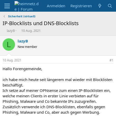
Anmelden
Registrieren
Sicherheit (virtuell)
IP-Blocklists und DNS-Blocklists
E
E
lazyB
10 Aug. 2021
r
r
s
s
lazyB
L
t
t
New member
e
e
l
l
l
l
10 Aug. 2021
#1
e
t
r
a
Hallo Forengemeinde,
m
ich habe mich heute seit längerem mal wieder mit Blocklisten
beschäftigt.
Ich setze auf meiner OPNsense zum einen IP-Blocklisten ein,
welche meinen Clients in erster Linie verbieten auf für
Phishing, Malware und Co bekannte IPs zuzugreifen.
Zusätzlich verwende ich DNS-Blocklisten, ebenfalls gegen
Phishing, Malware und Co, aber auch gegen Werbung.