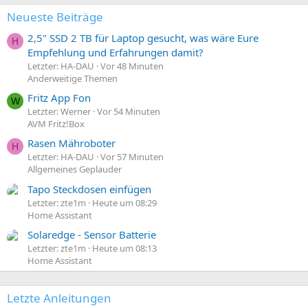
n
:
Neueste Beiträge
2,5" SSD 2 TB für Laptop gesucht, was wäre Eure
H
Empfehlung und Erfahrungen damit?
Letzter: HA-DAU
Vor 48 Minuten
Anderweitige Themen
Fritz App Fon
W
Letzter: Werner
Vor 54 Minuten
AVM Fritz!Box
Rasen Mähroboter
H
Letzter: HA-DAU
Vor 57 Minuten
Allgemeines Geplauder
Tapo Steckdosen einfügen
Letzter: zte1m
Heute um 08:29
Home Assistant
Solaredge - Sensor Batterie
Letzter: zte1m
Heute um 08:13
Home Assistant
Letzte Anleitungen