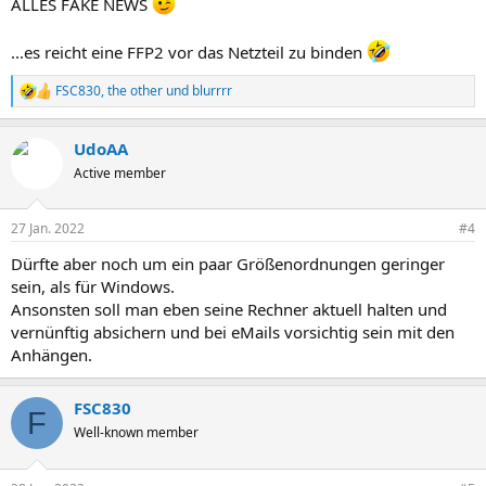
ALLES FAKE NEWS
...es reicht eine FFP2 vor das Netzteil zu binden
FSC830
,
the other
und
blurrrr
R
e
a
UdoAA
k
t
Active member
i
o
n
27 Jan. 2022
#4
e
n
Dürfte aber noch um ein paar Größenordnungen geringer
:
sein, als für Windows.
Ansonsten soll man eben seine Rechner aktuell halten und
vernünftig absichern und bei eMails vorsichtig sein mit den
Anhängen.
FSC830
F
Well-known member