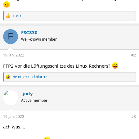
blurrrr
R
e
a
FSC830
k
F
t
Well-known member
i
o
n
19 Jan. 2022
#2
e
n
FFP2 vor die Lüftungsschlitze des Linux Rechners?
:
the other
und
blurrrr
R
e
a
-jody-
k
t
Active member
i
o
n
19 Jan. 2022
#3
e
n
ach was....
: