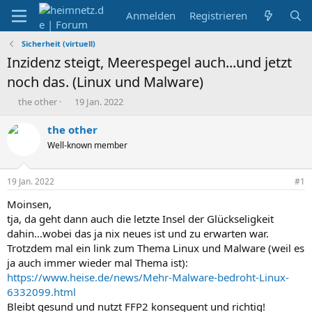
Anmelden
Registrieren
Sicherheit (virtuell)
Inzidenz steigt, Meerespegel auch...und jetzt
noch das. (Linux und Malware)
E
E
the other
19 Jan. 2022
r
r
s
s
the other
t
t
Well-known member
e
e
l
l
l
l
19 Jan. 2022
#1
e
t
r
a
Moinsen,
m
tja, da geht dann auch die letzte Insel der Glückseligkeit
dahin...wobei das ja nix neues ist und zu erwarten war.
Trotzdem mal ein link zum Thema Linux und Malware (weil es
ja auch immer wieder mal Thema ist):
https://www.heise.de/news/Mehr-Malware-bedroht-Linux-
6332099.html
Bleibt gesund und nutzt FFP2 konsequent und richtig!