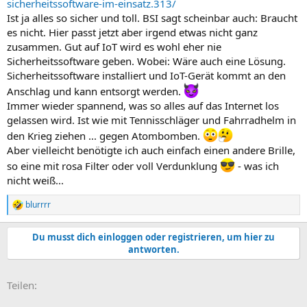
sicherheitssoftware-im-einsatz.313/
Ist ja alles so sicher und toll. BSI sagt scheinbar auch: Braucht
es nicht. Hier passt jetzt aber irgend etwas nicht ganz
zusammen. Gut auf IoT wird es wohl eher nie
Sicherheitssoftware geben. Wobei: Wäre auch eine Lösung.
Sicherheitssoftware installiert und IoT-Gerät kommt an den
Anschlag und kann entsorgt werden.
Immer wieder spannend, was so alles auf das Internet los
gelassen wird. Ist wie mit Tennisschläger und Fahrradhelm in
den Krieg ziehen ... gegen Atombomben.
Aber vielleicht benötigte ich auch einfach einen andere Brille,
so eine mit rosa Filter oder voll Verdunklung
- was ich
nicht weiß...
blurrrr
R
e
a
Du musst dich einloggen oder registrieren, um hier zu
k
antworten.
t
i
o
E-Mail
Link
Teilen:
n
e