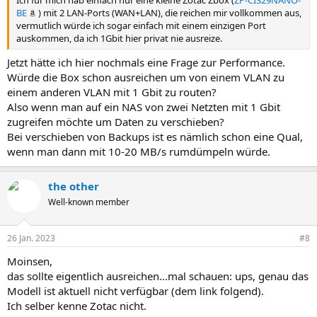
Ich für mich hab einfach nur eine kleine Zotac Zbox (
ZP-CI329NANO-
BE
) mit 2 LAN-Ports (WAN+LAN), die reichen mir vollkommen aus,
vermutlich würde ich sogar einfach mit einem einzigen Port
auskommen, da ich 1Gbit hier privat nie ausreize.
Jetzt hätte ich hier nochmals eine Frage zur Performance.
Würde die Box schon ausreichen um von einem VLAN zu
einem anderen VLAN mit 1 Gbit zu routen?
Also wenn man auf ein NAS von zwei Netzten mit 1 Gbit
zugreifen möchte um Daten zu verschieben?
Bei verschieben von Backups ist es nämlich schon eine Qual,
wenn man dann mit 10-20 MB/s rumdümpeln würde.
the other
Well-known member
26 Jan. 2023
#8
Moinsen,
das sollte eigentlich ausreichen...mal schauen: ups, genau das
Modell ist aktuell nicht verfügbar (dem link folgend).
Ich selber kenne Zotac nicht.