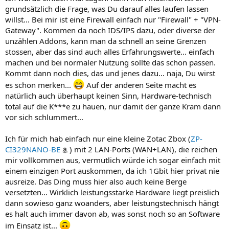
grundsätzlich die Frage, was Du darauf alles laufen lassen
willst... Bei mir ist eine Firewall einfach nur "Firewall" + "VPN-
Gateway". Kommen da noch IDS/IPS dazu, oder diverse der
unzählen Addons, kann man da schnell an seine Grenzen
stossen, aber das sind auch alles Erfahrungswerte... einfach
machen und bei normaler Nutzung sollte das schon passen.
Kommt dann noch dies, das und jenes dazu... naja, Du wirst
es schon merken...
Auf der anderen Seite macht es
natürlich auch überhaupt keinen Sinn, Hardware-technisch
total auf die K***e zu hauen, nur damit der ganze Kram dann
vor sich schlummert...
Ich für mich hab einfach nur eine kleine Zotac Zbox (
ZP-
CI329NANO-BE
) mit 2 LAN-Ports (WAN+LAN), die reichen
mir vollkommen aus, vermutlich würde ich sogar einfach mit
einem einzigen Port auskommen, da ich 1Gbit hier privat nie
ausreize. Das Ding muss hier also auch keine Berge
versetzten... Wirklich leistungsstarke Hardware liegt preislich
dann sowieso ganz woanders, aber leistungstechnisch hängt
es halt auch immer davon ab, was sonst noch so an Software
im Einsatz ist...