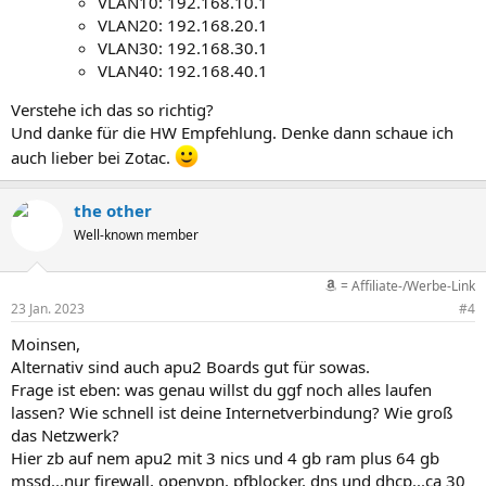
VLAN10: 192.168.10.1
VLAN20: 192.168.20.1
VLAN30: 192.168.30.1
VLAN40: 192.168.40.1
Verstehe ich das so richtig?
Und danke für die HW Empfehlung. Denke dann schaue ich
auch lieber bei Zotac.
the other
Well-known member
= Affiliate-/Werbe-Link
23 Jan. 2023
#4
Moinsen,
Alternativ sind auch apu2 Boards gut für sowas.
Frage ist eben: was genau willst du ggf noch alles laufen
lassen? Wie schnell ist deine Internetverbindung? Wie groß
das Netzwerk?
Hier zb auf nem apu2 mit 3 nics und 4 gb ram plus 64 gb
mssd...nur firewall, openvpn, pfblocker, dns und dhcp...ca 30