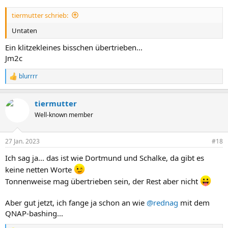
tiermutter schrieb:
Untaten
Ein klitzekleines bisschen übertrieben...
Jm2c
blurrrr
R
e
a
tiermutter
k
t
Well-known member
i
o
n
27 Jan. 2023
#18
e
n
Ich sag ja... das ist wie Dortmund und Schalke, da gibt es
:
keine netten Worte
Tonnenweise mag übertrieben sein, der Rest aber nicht
Aber gut jetzt, ich fange ja schon an wie
@rednag
mit dem
QNAP-bashing...