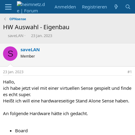
Anmelden
Registrieren
OPNsense
HW Auswahl - Eigenbau
E
E
saveLAN
23 Jan. 2023
r
r
s
s
saveLAN
S
t
t
Member
e
e
l
l
l
l
23 Jan. 2023
#1
e
t
r
a
Hallo,
m
ich habe jetzt viel mit einer virtuellen Sense gespielt und finde
es echt super.
Heißt ich will eine hardwareseitige Stand Alone Sense haben.
An folgende Hardware hätte ich gedacht.
Board