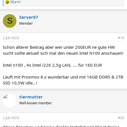
blurrrr
R
e
a
Server07
k
S
t
Member
i
o
n
2 Juli 2023
#19
e
n
Schon älterer Beitrag aber wer unter 200EUR ne gute HW
:
sucht sollte aktuell sich mal den neuen Intel N100 anschauen!
Intel n100 , 4x Intel i226 2,5g LAN, .... für 160 EUR
Läuft mit Proxmox 8.x wunderbar und mit 16GB DDR5 & 2TB
SSD 10,5W idle...!
tiermutter
Well-known member
2 Juli 2023
#20
Wieso Proxmox und keine direkte Installation? Klingt Preis/