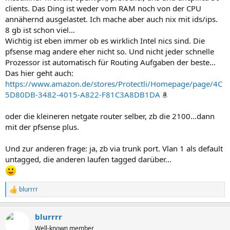
clients. Das Ding ist weder vom RAM noch von der CPU
annähernd ausgelastet. Ich mache aber auch nix mit ids/ips.
8 gb ist schon viel...
Wichtig ist eben immer ob es wirklich Intel nics sind. Die
pfsense mag andere eher nicht so. Und nicht jeder schnelle
Prozessor ist automatisch für Routing Aufgaben der beste...
Das hier geht auch:
https://www.amazon.de/stores/Protectli/Homepage/page/4C
5D80DB-3482-4015-A822-F81C3A8DB1DA
oder die kleineren netgate router selber, zb die 2100...dann
mit der pfsense plus.
Und zur anderen frage: ja, zb via trunk port. Vlan 1 als default
untagged, die anderen laufen tagged darüber...
blurrrr
R
e
a
blurrrr
k
t
Well-known member