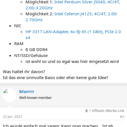
Möglichkeit 1:
Intel Pentium Silver J5040, 4C/4T,
2.00-3.20GHz
Möglichkeit 2:
Intel Celeron J4125, 4C/4T, 2.00-
2.70GHz
NIC
HP 331T LAN-Adapter, 4x RJ-45 (1 GBit), PCIe 2.0
x4
RAM
8 GB DDR4
NT/SSD/Gehäuse
ist wohl so und so egal was hier eingesetzt wird
Was haltet ihr davon?
Ist das eine sinnvolle Basis oder eher keine gute Idee?
blurrrr
Well-known member
= Affiliate-/Werbe-Link
23 Jan. 2023
#2
Ich würde einfach mal sagen: Kann man machen... Ist eh