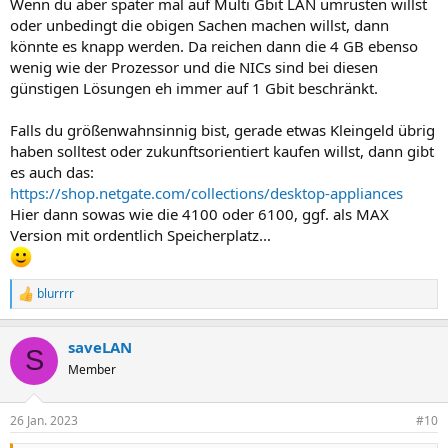
Wenn du aber später mal auf Multi Gbit LAN umrüsten willst
oder unbedingt die obigen Sachen machen willst, dann
könnte es knapp werden. Da reichen dann die 4 GB ebenso
wenig wie der Prozessor und die NICs sind bei diesen
günstigen Lösungen eh immer auf 1 Gbit beschränkt.
Falls du größenwahnsinnig bist, gerade etwas Kleingeld übrig
haben solltest oder zukunftsorientiert kaufen willst, dann gibt
es auch das:
https://shop.netgate.com/collections/desktop-appliances
Hier dann sowas wie die 4100 oder 6100, ggf. als MAX
Version mit ordentlich Speicherplatz...
blurrrr
R
e
a
saveLAN
k
S
t
Member
i
o
n
26 Jan. 2023
#10
e
n