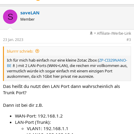
saveLAN
S
Member
= Affiliate-/Werbe-Link
23 Jan. 2023
#3
blurrrr schrieb:
Ich für mich hab einfach nur eine kleine Zotac Zbox (
ZP-CI329NANO-
BE
) mit 2 LAN-Ports (WAN+LAN), die reichen mir vollkommen aus,
vermutlich würde ich sogar einfach mit einem einzigen Port
auskommen, da ich 1Gbit hier privat nie ausreize.
Das heißt du nutzt den LAN Port dann wahrscheinlich als
Trunk Port?
Dann ist bei dir z.B.
WAN-Port: 192.168.1.2
LAN-Port (Trunk):
VLAN1: 192.168.1.1