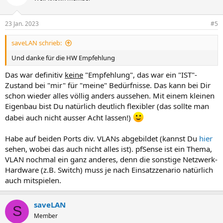
i
o
n
23 Jan. 2023
#5
e
n
saveLAN schrieb:
:
Und danke für die HW Empfehlung
Das war definitiv
keine
"Empfehlung", das war ein "IST"-
Zustand bei "mir" für "meine" Bedürfnisse. Das kann bei Dir
schon wieder alles völlig anders aussehen. Mit einem kleinen
Eigenbau bist Du natürlich deutlich flexibler (das sollte man
dabei auch nicht ausser Acht lassen!)
Habe auf beiden Ports div. VLANs abgebildet (kannst Du
hier
sehen, wobei das auch nicht alles ist). pfSense ist ein Thema,
VLAN nochmal ein ganz anderes, denn die sonstige Netzwerk-
Hardware (z.B. Switch) muss je nach Einsatzzenario natürlich
auch mitspielen.
saveLAN
S
Member