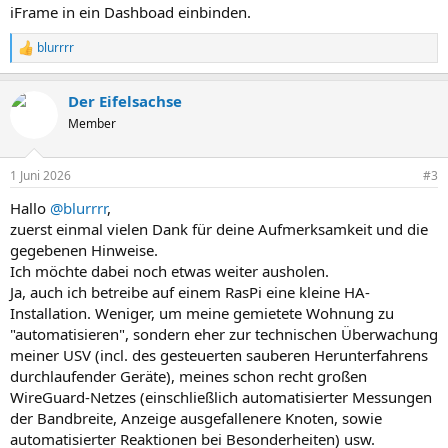
iFrame in ein Dashboad einbinden.
blurrrr
R
e
a
Der Eifelsachse
k
t
Member
i
o
n
1 Juni 2026
#3
e
n
Hallo
@blurrrr
,
:
zuerst einmal vielen Dank für deine Aufmerksamkeit und die
gegebenen Hinweise.
Ich möchte dabei noch etwas weiter ausholen.
Ja, auch ich betreibe auf einem RasPi eine kleine HA-
Installation. Weniger, um meine gemietete Wohnung zu
"automatisieren", sondern eher zur technischen Überwachung
meiner USV (incl. des gesteuerten sauberen Herunterfahrens
durchlaufender Geräte), meines schon recht großen
WireGuard-Netzes (einschließlich automatisierter Messungen
der Bandbreite, Anzeige ausgefallenere Knoten, sowie
automatisierter Reaktionen bei Besonderheiten) usw.