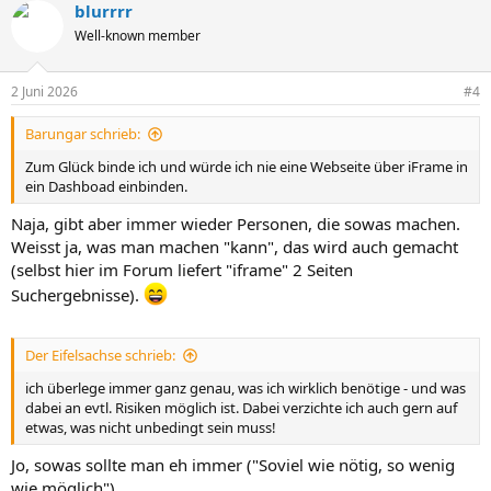
blurrrr
k
t
Well-known member
i
o
n
2 Juni 2026
#4
e
n
Barungar schrieb:
:
Zum Glück binde ich und würde ich nie eine Webseite über iFrame in
ein Dashboad einbinden.
Naja, gibt aber immer wieder Personen, die sowas machen.
Weisst ja, was man machen "kann", das wird auch gemacht
(selbst hier im Forum liefert "iframe" 2 Seiten
Suchergebnisse).
Der Eifelsachse schrieb:
ich überlege immer ganz genau, was ich wirklich benötige - und was
dabei an evtl. Risiken möglich ist. Dabei verzichte ich auch gern auf
etwas, was nicht unbedingt sein muss!
Jo, sowas sollte man eh immer ("Soviel wie nötig, so wenig
wie möglich").