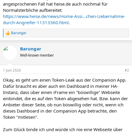
angesprochenen Fall hat heise.de auch nochmal für
Normalsterbliche aufbereitet:
https://www.heise.de/news/Home-Assi...chen-Uebernahme-
durch-Angreifer-11313360.html
.
Barungar
R
e
a
Barungar
k
t
Well-known member
i
o
n
1 Juni 2026
#2
e
n
Okay, es geht um einen Token-Leak aus der Companion App.
:
Dafür braucht es aber auch ein Dashboard in meiner HA-
Instanz, dass über einen iFrame ein "böswillige" Webseite
einbindet, die es auf den Token abgesehen hat. Bzw. kann der
Anbieter dieser Seite, ob nun böswillig oder nicht, wenn ich
dieses Dashboard in der Companion App betrachte, den
Token "mitlesen".
Zum Glück binde ich und würde ich nie eine Webseite über