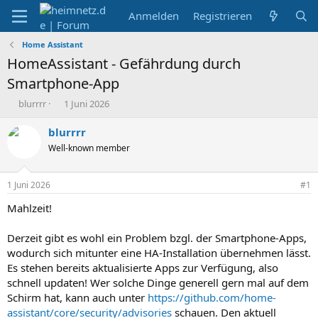
Anmelden
Registrieren
Home Assistant
HomeAssistant - Gefährdung durch
Smartphone-App
E
E
blurrrr
1 Juni 2026
r
r
s
s
blurrrr
t
t
Well-known member
e
e
l
l
l
l
1 Juni 2026
#1
e
t
r
a
Mahlzeit!
m
Derzeit gibt es wohl ein Problem bzgl. der Smartphone-Apps,
wodurch sich mitunter eine HA-Installation übernehmen lässt.
Es stehen bereits aktualisierte Apps zur Verfügung, also
schnell updaten! Wer solche Dinge generell gern mal auf dem
Schirm hat, kann auch unter
https://github.com/home-
assistant/core/security/advisories
schauen. Den aktuell