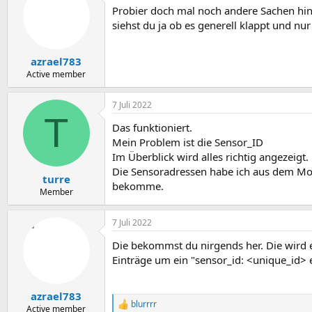
Probier doch mal noch andere Sachen hin
siehst du ja ob es generell klappt und nu
azrael783
Active member
7 Juli 2022
T
Das funktioniert.
Mein Problem ist die Sensor_ID
Im Überblick wird alles richtig angezeigt.
Die Sensoradressen habe ich aus dem Modb
turre
bekomme.
Member
7 Juli 2022
Die bekommst du nirgends her. Die wird en
Einträge um ein "sensor_id: <unique_id> 
azrael783
blurrrr
R
Active member