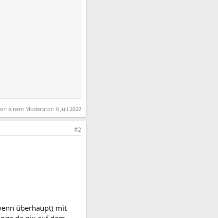
 von einem Moderator:
6 Juli 2022
#2
 (wenn überhaupt) mit
lange da nix auf dem