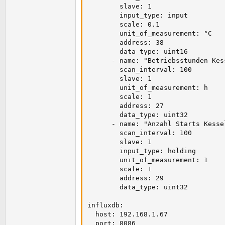
        slave: 1

        input_type: input

        scale: 0.1

        unit_of_measurement: °C

        address: 38

        data_type: uint16

      - name: "Betriebsstunden Kess
        scan_interval: 100

        slave: 1

        unit_of_measurement: h

        scale: 1

        address: 27

        data_type: uint32

      - name: "Anzahl Starts Kessel
        scan_interval: 100

        slave: 1

        input_type: holding

        unit_of_measurement: 1

        scale: 1

        address: 29

        data_type: uint32

influxdb:

  host: 192.168.1.67

  port: 8086
