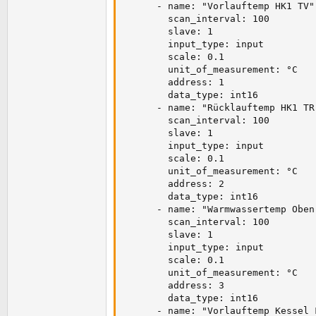
      - name: "Vorlauftemp HK1 TV"

        scan_interval: 100

        slave: 1

        input_type: input

        scale: 0.1

        unit_of_measurement: °C

        address: 1

        data_type: int16

      - name: "Rücklauftemp HK1 TR"
        scan_interval: 100

        slave: 1

        input_type: input

        scale: 0.1

        unit_of_measurement: °C

        address: 2

        data_type: int16

      - name: "Warmwassertemp Oben 
        scan_interval: 100

        slave: 1

        input_type: input

        scale: 0.1

        unit_of_measurement: °C

        address: 3

        data_type: int16

      - name: "Vorlauftemp Kessel F