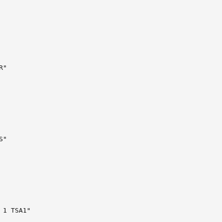
"

"

1 TSA1"
