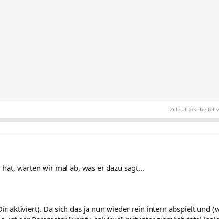
Zuletzt bearbeitet
hat, warten wir mal ab, was er dazu sagt...
 Dir aktiviert). Da sich das ja nun wieder rein intern abspielt und
e, ist der Parameter "verify_ssl: true" mitunter ziemlich fatal (so