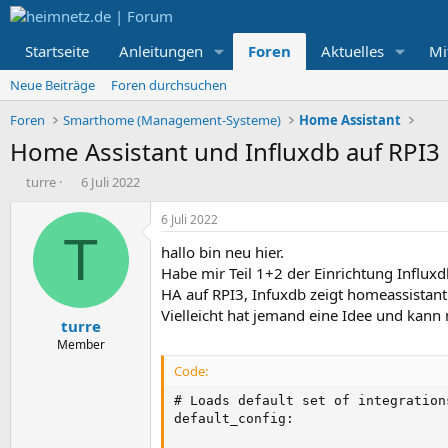
Startseite
Anleitungen
Foren
Aktuelles
Mi
Neue Beiträge
Foren durchsuchen
Foren
Smarthome (Management-Systeme)
Home Assistant
Home Assistant und Influxdb auf RPI3
E
E
turre
6 Juli 2022
r
r
s
s
6 Juli 2022
t
t
T
hallo bin neu hier.
e
e
l
l
Habe mir Teil 1+2 der Einrichtung Influx
l
l
HA auf RPI3, Infuxdb zeigt homeassistant
e
t
Vielleicht hat jemand eine Idee und kann
turre
r
a
m
Member
Code:
# Loads default set of integration
default_config:
