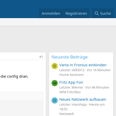
Anmelden
Registrieren
Suche
Neueste Beiträge
#1
Varta in Fronius einbinden
D
Letzter: dell2012
Vor 16 Minuten
Home Assistant
die config dran.
Fritz App Fon
W
Letzter: Werner
Vor 46 Minuten
AVM Fritz!Box
Neues Netzwerk aufbauen
H
Letzter: Hanshipp
Heute um
18:55
Netzwerk