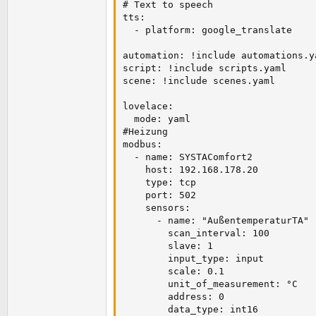
# Text to speech

tts:

  - platform: google_translate

automation: !include automations.ya
script: !include scripts.yaml

scene: !include scenes.yaml

lovelace:

  mode: yaml

#Heizung

modbus:

  - name: SYSTAComfort2

    host: 192.168.178.20

    type: tcp

    port: 502

    sensors:

      - name: "AußentemperaturTA"

        scan_interval: 100

        slave: 1

        input_type: input

        scale: 0.1

        unit_of_measurement: °C

        address: 0

        data_type: int16
