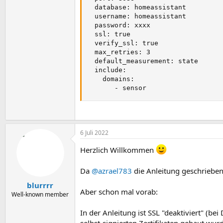
  database: homeassistant

  username: homeassistant

  password: xxxx

  ssl: true

  verify_ssl: true

  max_retries: 3

  default_measurement: state

  include:

    domains:

       - sensor
6 Juli 2022
Herzlich Willkommen
Da
@azrael783
die Anleitung geschrieben 
blurrrr
Aber schon mal vorab:
Well-known member
In der Anleitung ist SSL "deaktiviert" (bei
selbst-signierten Zertifikaten gebaut wurd