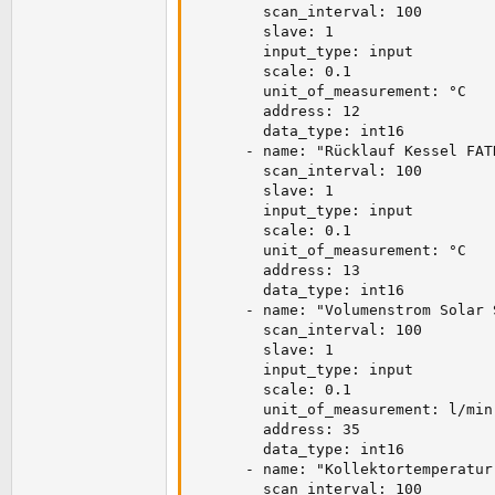
        scan_interval: 100

        slave: 1

        input_type: input

        scale: 0.1

        unit_of_measurement: °C

        address: 12

        data_type: int16

      - name: "Rücklauf Kessel FATR
        scan_interval: 100

        slave: 1

        input_type: input

        scale: 0.1

        unit_of_measurement: °C

        address: 13

        data_type: int16

      - name: "Volumenstrom Solar S
        scan_interval: 100

        slave: 1

        input_type: input

        scale: 0.1

        unit_of_measurement: l/min

        address: 35

        data_type: int16

      - name: "Kollektortemperatur 
        scan_interval: 100
