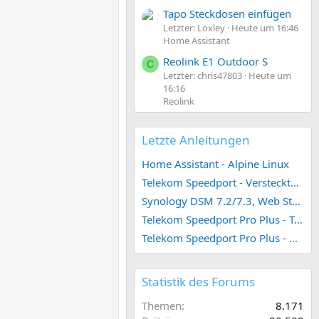
Tapo Steckdosen einfügen
Letzter: Loxley
Heute um 16:46
Home Assistant
Reolink E1 Outdoor S
C
Letzter: chris47803
Heute um
16:16
Reolink
Letzte Anleitungen
Home Assistant - Alpine Linux
Telekom Speedport - Versteckte Konfigurationen
Synology DSM 7.2/7.3, Web Station 4, Webdienst und Webportal erstellen (ehemals vHost)
Telekom Speedport Pro Plus - Telefonie einrichten
Telekom Speedport Pro Plus - Netzwerk einrichten
Statistik des Forums
Themen
8.171