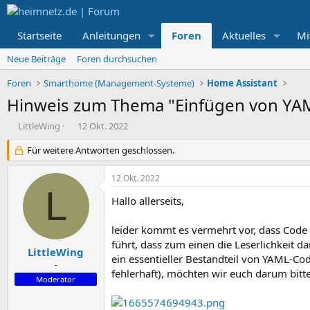
Startseite
Anleitungen
Foren
Aktuelles
Mi
Neue Beiträge
Foren durchsuchen
Foren
Smarthome (Management-Systeme)
Home Assistant
Hinweis zum Thema "Einfügen von YAM
E
E
LittleWing
12 Okt. 2022
r
r
s
Für weitere Antworten geschlossen.
s
t
t
e
e
12 Okt. 2022
l
l
L
l
l
Hallo allerseits,
e
t
r
a
leider kommt es vermehrt vor, dass Code 
m
führt, dass zum einen die Leserlichkeit d
LittleWing
ein essentieller Bestandteil von YAML-Co
-
fehlerhaft), möchten wir euch darum bitte
Moderator