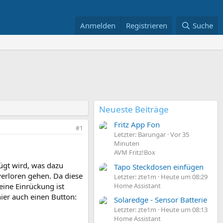
Anmelden
Registrieren
Suche
Neueste Beiträge
Fritz App Fon
#1
Letzter: Barungar
Vor 35
Minuten
AVM Fritz!Box
ügt wird, was dazu
Tapo Steckdosen einfügen
verloren gehen. Da diese
Letzter: zte1m
Heute um 08:29
Home Assistant
eine Einrückung ist
hier auch einen Button:
Solaredge - Sensor Batterie
Letzter: zte1m
Heute um 08:13
Home Assistant