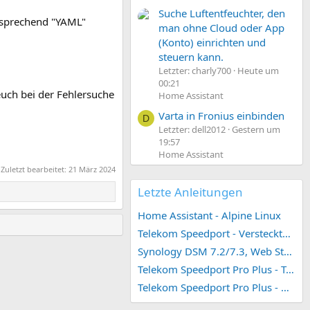
Suche Luftentfeuchter, den
ntsprechend "YAML"
man ohne Cloud oder App
(Konto) einrichten und
steuern kann.
Letzter: charly700
Heute um
00:21
uch bei der Fehlersuche
Home Assistant
Varta in Fronius einbinden
D
Letzter: dell2012
Gestern um
19:57
Home Assistant
Zuletzt bearbeitet:
21 März 2024
Letzte Anleitungen
Home Assistant - Alpine Linux
Telekom Speedport - Versteckte Konfigurationen
Synology DSM 7.2/7.3, Web Station 4, Webdienst und Webportal erstellen (ehemals vHost)
Telekom Speedport Pro Plus - Telefonie einrichten
Telekom Speedport Pro Plus - Netzwerk einrichten