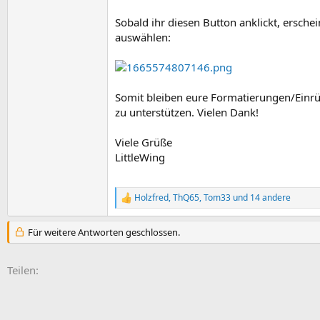
Sobald ihr diesen Button anklickt, ersche
auswählen:
Somit bleiben eure Formatierungen/Einrü
zu unterstützen. Vielen Dank!
Viele Grüße
LittleWing
Holzfred
,
ThQ65
,
Tom33
und 14 andere
R
e
a
Für weitere Antworten geschlossen.
k
t
i
E-Mail
Link
Teilen:
o
n
e
n
: