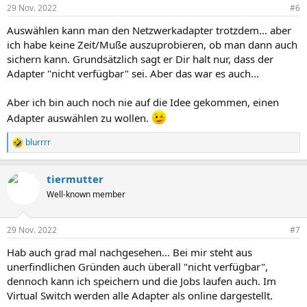
29 Nov. 2022
#6
Auswählen kann man den Netzwerkadapter trotzdem... aber
ich habe keine Zeit/Muße auszuprobieren, ob man dann auch
sichern kann. Grundsätzlich sagt er Dir halt nur, dass der
Adapter "nicht verfügbar" sei. Aber das war es auch...
Aber ich bin auch noch nie auf die Idee gekommen, einen
Adapter auswählen zu wollen.
blurrrr
R
e
a
tiermutter
k
t
Well-known member
i
o
n
29 Nov. 2022
#7
e
n
Hab auch grad mal nachgesehen... Bei mir steht aus
:
unerfindlichen Gründen auch überall "nicht verfügbar",
dennoch kann ich speichern und die Jobs laufen auch. Im
Virtual Switch werden alle Adapter als online dargestellt.