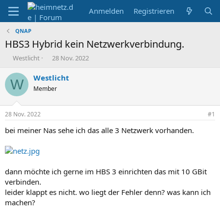
Anmelden
Registrieren
QNAP
HBS3 Hybrid kein Netzwerkverbindung.
E
E
Westlicht
28 Nov. 2022
r
r
s
s
Westlicht
W
t
t
Member
e
e
l
l
l
l
28 Nov. 2022
#1
e
t
r
a
bei meiner Nas sehe ich das alle 3 Netzwerk vorhanden.
m
dann möchte ich gerne im HBS 3 einrichten das mit 10 GBit
verbinden.
leider klappt es nicht. wo liegt der Fehler denn? was kann ich
machen?