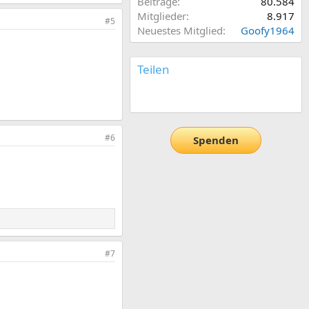
Beiträge
80.584
Mitglieder
8.917
#5
Neuestes Mitglied
Goofy1964
Teilen
E-Mail
Link
#6
Spenden
#7