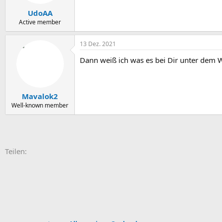
e
n
UdoAA
:
Active member
13 Dez. 2021
Dann weiß ich was es bei Dir unter dem
Mavalok2
Well-known member
E-Mail
Link
Teilen: