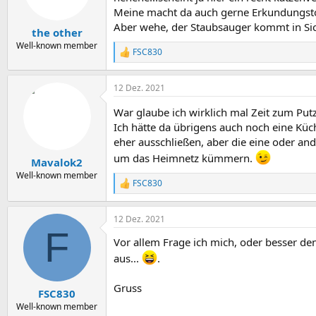
n
Meine macht da auch gerne Erkundungstou
e
Aber wehe, der Staubsauger kommt in Si
n
the other
:
Well-known member
FSC830
R
e
a
12 Dez. 2021
k
t
War glaube ich wirklich mal Zeit zum Pu
i
o
Ich hätte da übrigens auch noch eine Küc
n
eher ausschließen, aber die eine oder and
e
um das Heimnetz kümmern.
n
Mavalok2
:
Well-known member
FSC830
R
e
a
12 Dez. 2021
k
F
t
Vor allem Frage ich mich, oder besser den
i
o
aus...
.
n
e
Gruss
n
FSC830
:
Well-known member