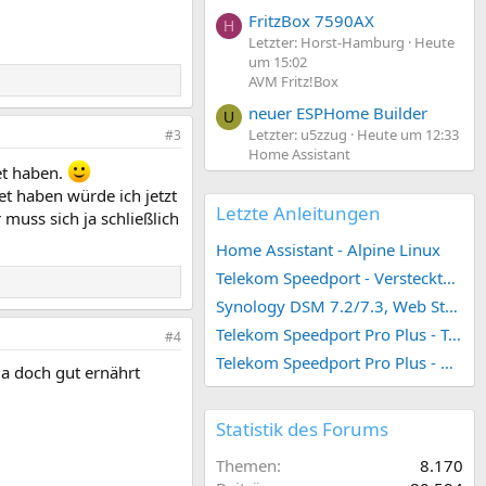
FritzBox 7590AX
H
Letzter: Horst-Hamburg
Heute
um 15:02
AVM Fritz!Box
neuer ESPHome Builder
U
Letzter: u5zzug
Heute um 12:33
#3
Home Assistant
et haben.
t haben würde ich jetzt
Letzte Anleitungen
muss sich ja schließlich
Home Assistant - Alpine Linux
Telekom Speedport - Versteckte Konfigurationen
Synology DSM 7.2/7.3, Web Station 4, Webdienst und Webportal erstellen (ehemals vHost)
Telekom Speedport Pro Plus - Telefonie einrichten
#4
Telekom Speedport Pro Plus - Netzwerk einrichten
ja doch gut ernährt
Statistik des Forums
Themen
8.170