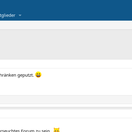
tglieder
chränken geputzt.
erseuchtes Forum zu sein...