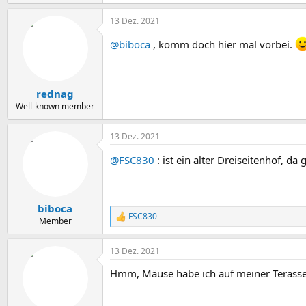
13 Dez. 2021
@biboca
, komm doch hier mal vorbei.
rednag
Well-known member
13 Dez. 2021
@FSC830
: ist ein alter Dreiseitenhof, d
biboca
FSC830
R
Member
e
a
13 Dez. 2021
k
t
Hmm, Mäuse habe ich auf meiner Terasse e
i
o
n