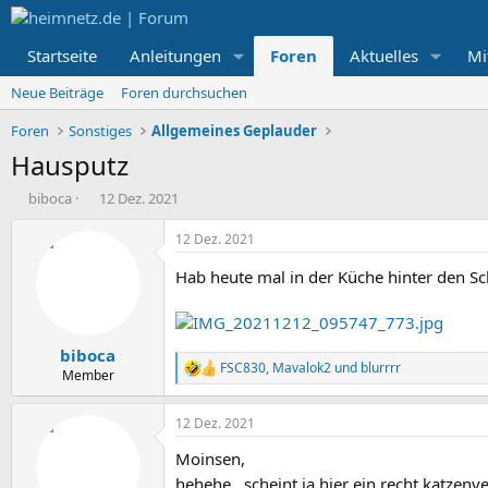
Startseite
Anleitungen
Foren
Aktuelles
Mi
Neue Beiträge
Foren durchsuchen
Foren
Sonstiges
Allgemeines Geplauder
Hausputz
E
E
biboca
12 Dez. 2021
r
r
s
s
12 Dez. 2021
t
t
e
e
Hab heute mal in der Küche hinter den S
l
l
l
l
e
t
biboca
r
a
FSC830
,
Mavalok2
und
blurrrr
m
R
Member
e
a
12 Dez. 2021
k
t
Moinsen,
i
o
hehehe...scheint ja hier ein recht katzenv