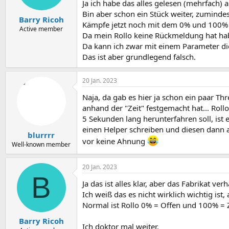
Ja ich habe das alles gelesen (mehrfach) ab
Bin aber schon ein Stück weiter, zumindest
Barry Ricoh
Kämpfe jetzt noch mit dem 0% und 100% 
Active member
Da mein Rollo keine Rückmeldung hat habe
Da kann ich zwar mit einem Parameter die
Das ist aber grundlegend falsch.
20 Jan. 2023
Naja, da gab es hier ja schon ein paar Th
anhand der "Zeit" festgemacht hat... Roll
5 Sekunden lang herunterfahren soll, ist
einen Helper schreiben und diesen dann a
blurrrr
vor keine Ahnung
Well-known member
20 Jan. 2023
B
Ja das ist alles klar, aber das Fabrikat ve
Ich weiß das es nicht wirklich wichtig ist, 
Normal ist Rollo 0% = Offen und 100% = Z
Barry Ricoh
Ich doktor mal weiter.