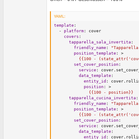
YAML:
template
:
-
platform
:
 cover

covers
:
tapparella_sala_invertita
:
friendly_name
:
"Tapparella
position_template
:
>
          {{100 - (state_attr('cov
set_cover_position
:
service
:
 cover.set_cover
data_template
:
entity_id
:
 cover.rolli
position
:
>
              {{100 - position}}
tapparella_cucina_invertita
:
friendly_name
:
"Tapparella
position_template
:
>
          {{100 - (state_attr('cov
set_cover_position
:
service
:
 cover.set_cover
data_template
:
entity_id
:
 cover.rolli