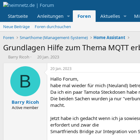
Startseite
Anleitungen
Foren
Aktuelles
Mi
Neue Beiträge
Foren durchsuchen
Foren
Smarthome (Management-Systeme)
Home Assistant
Grundlagen Hilfe zum Thema MQTT er
E
E
Barry Ricoh
20 Jan. 2023
r
r
s
s
20 Jan. 2023
t
t
B
Hallo Forum,
e
e
l
l
habe mal wieder für mich (Neuland) betre
l
l
Da ich ein paar Tamota Steckdosen habe 
e
t
Die beiden Sachen wurden ja nur "verbund
Barry Ricoh
r
a
macht.
m
Active member
Jetzt habe ich gedacht wenn ich ja sowies
erfordert und zwar die
Smartfriends Bridge zur Integration von 