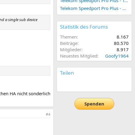
Telekom Speedport Pro Plus - Telefonie einrichten
Telekom Speedport Pro Plus - Netzwerk einrichten
nd a single sub device
Statistik des Forums
Themen
8.167
Beiträge
80.570
Mitglieder
8.917
Neuestes Mitglied
Goofy1964
Teilen
E-Mail
Link
achen HA nicht sonderlich
Spenden
#4