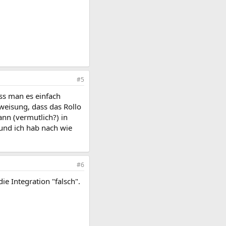
#5
ass man es einfach
nweisung, dass das Rollo
nn (vermutlich?) in
 und ich hab nach wie
#6
ie Integration "falsch".