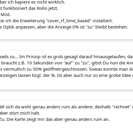
er ich kapiere es nicht wirklich.
 funktioniert das Rollo jetzt.
Mist.
 ich die Erweiterung "cover_rf_time_based" installiert.
 Optik anpassen, aber die Anzeige 0% ist "zu" bleibt bestehen.
reads zu... Im Prinzip ist es grob gesagt darauf hinausgelaufen, d
o braucht z.B. 10 Sekunden von "auf" zu "zu", gibst Du nun die A
 es vermutlich zu 50% geöffnet/geschlossen. Sowas könnte man da
nzeigen lassen bzgl. der %. Ist aber auch nur so eine grobe Idee
rhält sich da wohl genau anders rum als andere, deshalb "rechnet" d
aber stört mich halt.
u. Die Karte zeigt mir das aber genau anders rum an.