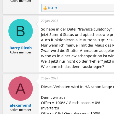
Active member
blurrrr
R
e
a
20 Jan. 2023
k
B
t
So habe in der Datei "travelcalculator.py
i
o
Jetzt Stimmt Status und optische sowie p
n
Auch funktionieren alle Buttons "Up" / "Do
e
Nur wenn ich manuell mit der Maus das R
n
Barry Ricoh
Zwar wird die Shutter Animation ausgelöst
:
Active member
Wenn es in einer Zwischenposition ist wir
Weiß jetzt nur nicht ob der "Fehler" jetzt 
Wie kann ich das denn rauskriegen?
20 Jan. 2023
A
Dieses Verhalten wird in HA schon lange dis
Damit wir aus
Offen = 100% / Geschlossen = 0%
alexamend
Inverterzu
Active member
Offen = 0% / Geschlossen = 100%