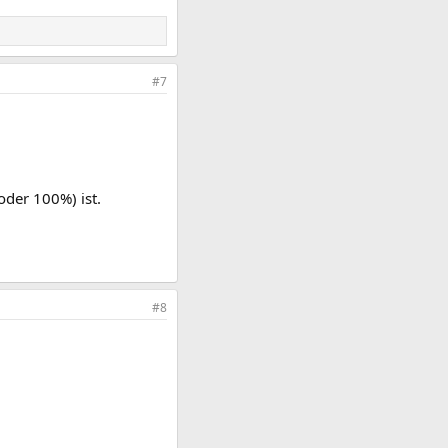
#7
oder 100%) ist.
#8