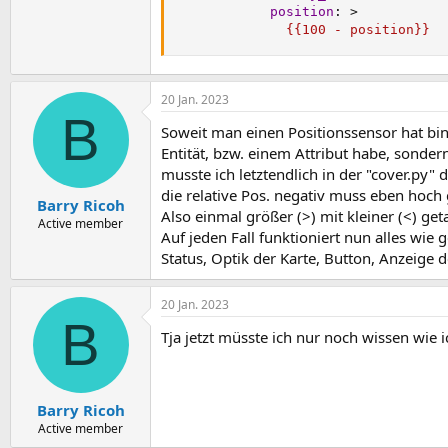
position
:
>
              {{100 - position}}
20 Jan. 2023
B
Soweit man einen Positionssensor hat bin ic
Entität, bzw. einem Attribut habe, sonder
musste ich letztendlich in der "cover.py"
die relative Pos. negativ muss eben hoch
Barry Ricoh
Also einmal größer (>) mit kleiner (<) g
Active member
Auf jeden Fall funktioniert nun alles wie g
Status, Optik der Karte, Button, Anzeige
20 Jan. 2023
B
Tja jetzt müsste ich nur noch wissen wie
Barry Ricoh
Active member