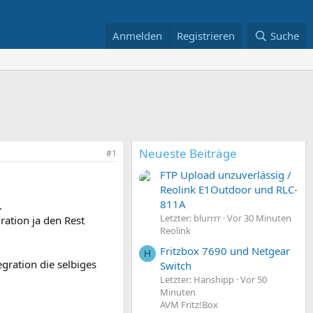
Anmelden
Registrieren
Suche
Neueste Beiträge
#1
FTP Upload unzuverlässig /
Reolink E1Outdoor und RLC-
811A
.
Letzter: blurrrr
Vor 30 Minuten
ration ja den Rest
Reolink
Fritzbox 7690 und Netgear
H
gration die selbiges
Switch
Letzter: Hanshipp
Vor 50
Minuten
AVM Fritz!Box