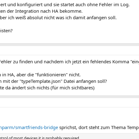
liert und konfiguriert und sie startet auch ohne Fehler im Log.
itäten der Integration nach HA bekomme.
aber ich weiß absolut nicht was ich damit anfangen soll.
eisten?
ehler zu finden und nachdem ich jetzt ein fehlendes Komma "ein
 in HA, aber die "funktionieren" nicht.
h mit der "typeTemplate.json" Datei anfangen soll?
te da ändert sich nichts (für mich sichtbares)
imparm/smartfriends-bridge
sprichst, dort steht zum Thema Templ
rol of most devices it is probably required.