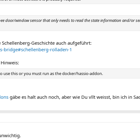
igbee door/window sensor that only needs to read the state information and/or se
e Schellenberg-Geschichte auch aufgeführt:
s-bridge#schellenberg-rolladen-1
 Hinweis:
to use this or you must run as the docker/hassio-addon.
dons
gäbe es halt auch noch, aber wie Du vllt weisst, bin ich in S
unwichtig.