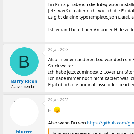
Im Prinzip habe ich die Integration instal
Jetzt weiß ich aber nicht wie ich die Ent
Es gibt da eine typeTemplate.json Datei, 
Ist jemand bereit hier Anfänger Hilfe zu l
20 Jan. 2023
B
Also in einem anderen Log war doch ein F
Stück weiter.
Ich habe jetzt zumindest 2 Cover Entitäten
Ich habe immer noch nicht kapiert was ic
Barry Ricoh
Egal ob ich die original lasse oder bearbei
Active member
20 Jan. 2023
Hi
Also wenn Du von
https://github.com/g
blurrrr
TypeTemplates are optional but for proper cont