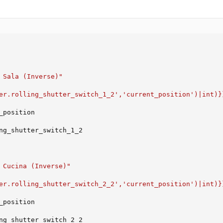
 Sala (Inverse)"
er.rolling_shutter_switch_1_2','current_position')|int)}
_position

ng_shutter_switch_1_2

 Cucina (Inverse)"
er.rolling_shutter_switch_2_2','current_position')|int)}
_position

ng_shutter_switch_2_2
