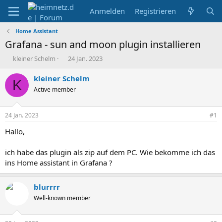
Anmelden
Registrieren
Home Assistant
Grafana - sun and moon plugin installieren
E
E
kleiner Schelm
24 Jan. 2023
r
r
s
s
kleiner Schelm
K
t
t
Active member
e
e
l
l
l
l
24 Jan. 2023
#1
e
t
r
a
Hallo,
m
ich habe das plugin als zip auf dem PC. Wie bekomme ich das
ins Home assistant in Grafana ?
blurrrr
Well-known member