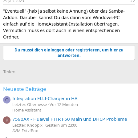
29 Jan. 2023
#2
"Eventuell" (hab ja selbst keine Ahnung) über das Samba-
Addon. Darüber kannst Du das dann vom Windows-PC
einfach auf die HomeAssistant-Installation übertragen.
Vermutlich muss es dort auch in einen entsprechenden
Ordner.
Du musst dich einloggen oder registrieren, um hier zu
antworten.
E-Mail
Link
Teilen:
Neueste Beiträge
Integration ELLI-Charger in HA
O
Letzter: Oberhesse
Vor 12 Minuten
Home Assistant
7590AX - Huawei FTTR F50 Main und DHCP Probleme
K
Letzter: Knoppix
Gestern um 23:00
AVM Fritz!Box