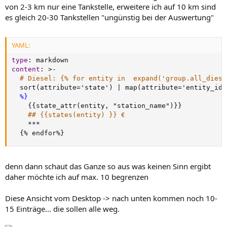
von 2-3 km nur eine Tankstelle, erweitere ich auf 10 km sind
es gleich 20-30 Tankstellen "ungünstig bei der Auswertung"
YAML:
type
:
content
:
>
-
# Diesel: {% for entity in  expand('group.all_diese
  sort(attribute='state') 
|
 map(attribute='entity_id'
%}
{
{
state_attr(entity
,
 "station_name")
}
}
## {{states(entity) }} €
    ***

{
% endfor%
}
denn dann schaut das Ganze so aus was keinen Sinn ergibt
daher möchte ich auf max. 10 begrenzen
Diese Ansicht vom Desktop -> nach unten kommen noch 10-
15 Einträge... die sollen alle weg.