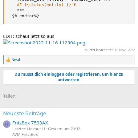
## {{states(entity) }} €
    ***

{
% endfor%
}
EDIT: schaut jetzt so aus
Zuletzt bearbeitet:
16 Nov. 2022
Nival
R
e
a
Du musst dich einloggen oder registrieren, um hier zu
k
antworten.
t
i
o
E-Mail
Link
Teilen:
n
e
n
:
Neueste Beiträge
FritzBox 7590AX
H
Letzter: Helmut-H
Gestern um 20:32
AVM Fritz!Box