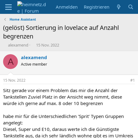
Anmelden
Registrieren
Home Assistant
(gelöst) Sortierung in lovelace auf Anzahl
begrenzen
E
E
alexamend
15 Nov. 2022
r
r
s
s
alexamend
A
t
t
Active member
e
e
l
l
l
l
15 Nov. 2022
#1
e
t
r
a
Sitz gerade vor einem Problem das mir die Anzahl der
m
Tankstellen Zuviel Platz in der Ansicht weg nimmt, diese
würde ich gerne auf max. 8 oder 10 begrenzen
habe mir für die Unterschiedlichen 'Sprit' Typen Gruppen
angelegt:
Diesel, Super und E10, daraus werte ich die Günstigste
Tankstelle aus, da ich sehr ländlich wohne gibt es im Umkreis