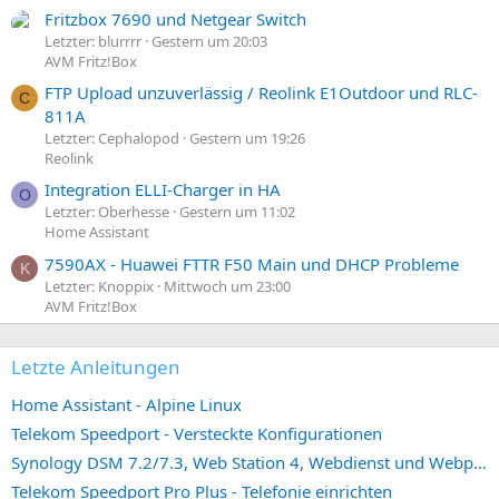
Fritzbox 7690 und Netgear Switch
Letzter: blurrrr
Gestern um 20:03
AVM Fritz!Box
FTP Upload unzuverlässig / Reolink E1Outdoor und RLC-
C
811A
Letzter: Cephalopod
Gestern um 19:26
Reolink
Integration ELLI-Charger in HA
O
Letzter: Oberhesse
Gestern um 11:02
Home Assistant
7590AX - Huawei FTTR F50 Main und DHCP Probleme
K
Letzter: Knoppix
Mittwoch um 23:00
AVM Fritz!Box
Letzte Anleitungen
Home Assistant - Alpine Linux
Telekom Speedport - Versteckte Konfigurationen
Synology DSM 7.2/7.3, Web Station 4, Webdienst und Webportal erstellen (ehemals vHost)
Telekom Speedport Pro Plus - Telefonie einrichten