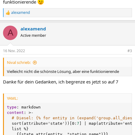
funktionierende
alexamend
R
e
a
alexamend
k
A
t
Active member
i
o
n
16 Nov. 2022
#3
e
n
Nival schrieb:
:
Vielleicht nicht die schönste Lösung, aber eine funktionierende
Danke für dein Gedanken, ich begrenze es jetzt so auf 7
YAML:
type
:
content
:
>
-
# Diesel: {% for entity in (expand('group.all_diese
  sort(attribute='state'))
[
0
:
7
]
|
 map(attribute='enti
  list %
}
{
{
state_attr(entity
,
 "station_name")
}
}