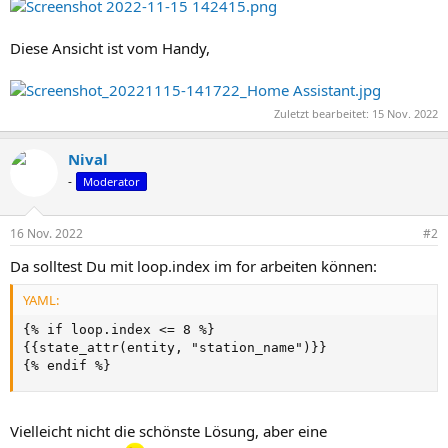
Diese Ansicht ist vom Handy,
Zuletzt bearbeitet:
15 Nov. 2022
Nival
-
Moderator
16 Nov. 2022
#2
Da solltest Du mit loop.index im for arbeiten können:
YAML:
{
% if loop.index <= 8 %
}
{
{
state_attr(entity
,
 "station_name")
}
}
{
% endif %
}
Vielleicht nicht die schönste Lösung, aber eine