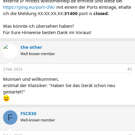
externe IP mittels wieistmeineip.de ermittle und diese bei
https://ping.eu/port-chk/
mit einem der Ports eintrage, ehalte
ich die Meldung XX.XX.XX.XX:
31400
port is
closed.
Was könnte ich übersehen haben?
Für Eure Hinweise besten Dank im Voraus!
the other
Well-known member
3 Feb. 2023
#2
Moinsen und willkommen,
erstmal der Klassiker: "Haben Sie das Gerät schon neu
gestartet?"
FSC830
F
Well-known member