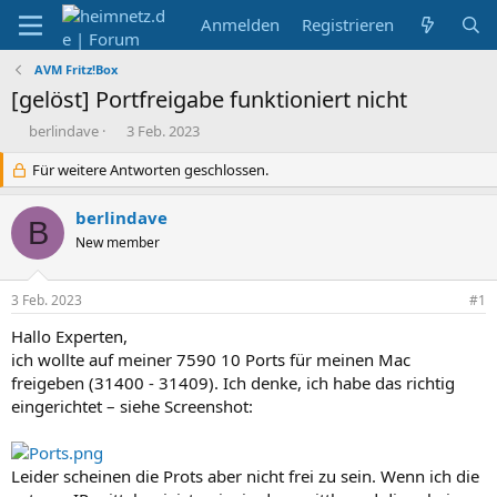
Anmelden
Registrieren
AVM Fritz!Box
[gelöst] Portfreigabe funktioniert nicht
E
E
berlindave
3 Feb. 2023
r
r
s
Für weitere Antworten geschlossen.
s
t
t
e
e
berlindave
B
l
l
New member
l
l
e
t
r
a
3 Feb. 2023
#1
m
Hallo Experten,
ich wollte auf meiner 7590 10 Ports für meinen Mac
freigeben (31400 - 31409). Ich denke, ich habe das richtig
eingerichtet – siehe Screenshot:
Leider scheinen die Prots aber nicht frei zu sein. Wenn ich die