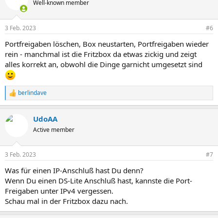
Well-known member
3 Feb. 2023
#6
Portfreigaben löschen, Box neustarten, Portfreigaben wieder
rein - manchmal ist die Fritzbox da etwas zickig und zeigt
alles korrekt an, obwohl die Dinge garnicht umgesetzt sind
berlindave
R
e
a
UdoAA
k
t
Active member
i
o
n
3 Feb. 2023
#7
e
n
Was für einen IP-Anschluß hast Du denn?
:
Wenn Du einen DS-Lite Anschluß hast, kannste die Port-
Freigaben unter IPv4 vergessen.
Schau mal in der Fritzbox dazu nach.