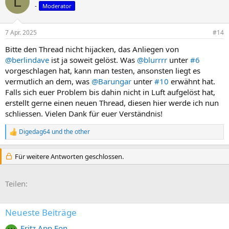
L
-
Moderator
7 Apr. 2025
#14
Bitte den Thread nicht hijacken, das Anliegen von
@berlindave
ist ja soweit gelöst. Was
@blurrrr
unter
#6
vorgeschlagen hat, kann man testen, ansonsten liegt es
vermutlich an dem, was
@Barungar
unter
#10
erwähnt hat.
Falls sich euer Problem bis dahin nicht in Luft aufgelöst hat,
erstellt gerne einen neuen Thread, diesen hier werde ich nun
schliessen. Vielen Dank für euer Verständnis!
Digedag64
und
the other
R
e
a
Für weitere Antworten geschlossen.
k
t
i
E-Mail
Link
Teilen:
o
n
e
n
Neueste Beiträge
:
Fritz App Fon