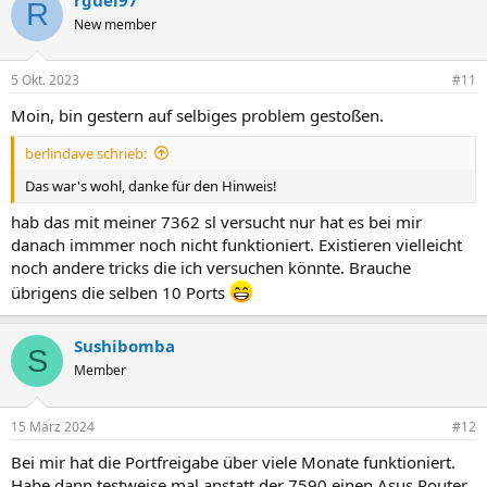
k
R
t
New member
i
o
n
5 Okt. 2023
#11
e
n
Moin, bin gestern auf selbiges problem gestoßen.
:
berlindave schrieb:
Das war's wohl, danke für den Hinweis!
hab das mit meiner 7362 sl versucht nur hat es bei mir
danach immmer noch nicht funktioniert. Existieren vielleicht
noch andere tricks die ich versuchen könnte. Brauche
übrigens die selben 10 Ports
Sushibomba
S
Member
15 März 2024
#12
Bei mir hat die Portfreigabe über viele Monate funktioniert.
Habe dann testweise mal anstatt der 7590 einen Asus Router