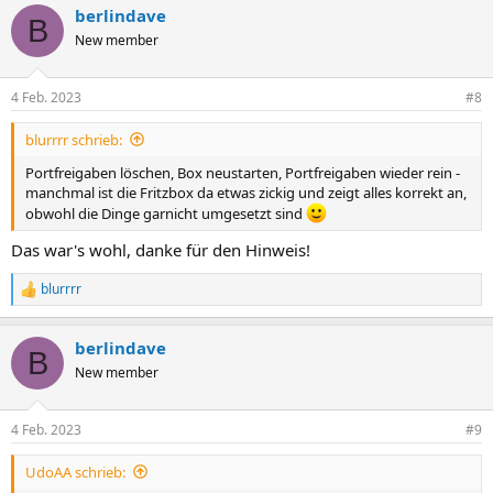
berlindave
B
New member
4 Feb. 2023
#8
blurrrr schrieb:
Portfreigaben löschen, Box neustarten, Portfreigaben wieder rein -
manchmal ist die Fritzbox da etwas zickig und zeigt alles korrekt an,
obwohl die Dinge garnicht umgesetzt sind
Das war's wohl, danke für den Hinweis!
blurrrr
R
e
a
berlindave
k
B
t
New member
i
o
n
4 Feb. 2023
#9
e
n
UdoAA schrieb:
: