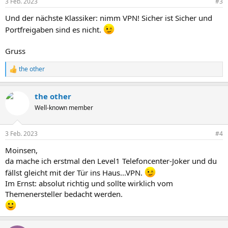
3 Feb. 2023
#3
Und der nächste Klassiker: nimm VPN! Sicher ist Sicher und
Portfreigaben sind es nicht.
Gruss
the other
R
e
a
the other
k
t
Well-known member
i
o
n
3 Feb. 2023
#4
e
n
Moinsen,
:
da mache ich erstmal den Level1 Telefoncenter-Joker und du
fällst gleicht mit der Tür ins Haus...VPN.
Im Ernst: absolut richtig und sollte wirklich vom
Themenersteller bedacht werden.