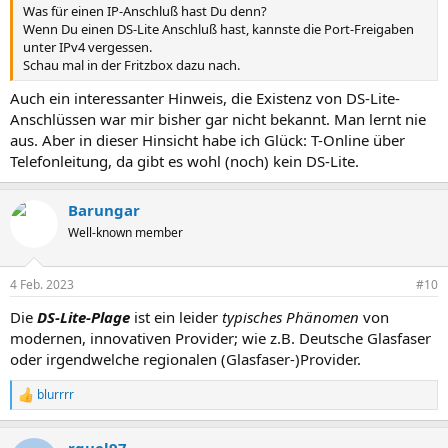
Was für einen IP-Anschluß hast Du denn?
Wenn Du einen DS-Lite Anschluß hast, kannste die Port-Freigaben
unter IPv4 vergessen.
Schau mal in der Fritzbox dazu nach.
Auch ein interessanter Hinweis, die Existenz von DS-Lite-
Anschlüssen war mir bisher gar nicht bekannt. Man lernt nie
aus. Aber in dieser Hinsicht habe ich Glück: T-Online über
Telefonleitung, da gibt es wohl (noch) kein DS-Lite.
Barungar
Well-known member
4 Feb. 2023
#10
Die
DS-Lite-Plage
ist ein leider
typisches Phänomen
von
modernen, innovativen Provider; wie z.B. Deutsche Glasfaser
oder irgendwelche regionalen (Glasfaser-)Provider.
blurrrr
R
e
a
rguel97