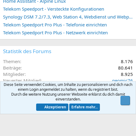
Home Assistant - Alpine Linux
Telekom Speedport - Versteckte Konfigurationen
Synology DSM 7.2/7.3, Web Station 4, Webdienst und Webportal erstellen (ehemals vHost)
Telekom Speedport Pro Plus - Telefonie einrichten
Telekom Speedport Pro Plus - Netzwerk einrichten
Statistik des Forums
Themen
8.176
Beiträge
80.641
Mitglieder
8.925
Neuestes Mitglied
geomic76
Diese Seite verwendet Cookies, um Inhalte zu personalisieren und dich nach
einem Login angemeldet zu halten, wenn du registriert bist.
Durch die weitere Nutzung unserer Webseite erklärst du dich damit
Teilen
einverstanden.
Obe
Akzeptieren
Erfahre mehr...
E-Mail
Link
Spenden