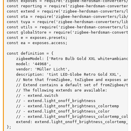
const exposes = require('zigbee-herdsman-converters/l
const reporting = require('zigbee-herdsman-converters
const extend = require('zigbee-herdsman-converters/li
const ota = require('zigbee-herdsman-converters/lib/ot
const tuya = require('zigbee-herdsman-converters/lib/t
const utils = require('zigbee-herdsman-converters/lib
const globalStore = require('zigbee-herdsman-converte
const e = exposes.presets;

const ea = exposes.access;

const definition = {

    zigbeeModel: ['Retro Bulb Gold XXL white+ambiance'
    model: '44968',

    vendor: 'Müller Licht',

    description: 'tint LED-Globe Retro Gold XXL',

    // Note that fromZigbee, toZigbee and exposes are
    // Extend contains a default set of fromZigbee/to
    // The following extends are available:

    // - extend.switch

    // - extend.light_onoff_brightness

    // - extend.light_onoff_brightness_colortemp

    // - extend.light_onoff_brightness_color

    // - extend.light_onoff_brightness_colortemp_color
    extend: extend.light_onoff_brightness_colortemp_co
};
