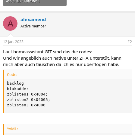
459,5 KB · Aufrufe: 1
alexamend
A
Active member
12 Jan. 2023
#2
Laut homeassistant GIT sind das die codes:
Und wir angeblich auch native unter ZHA unterstüt, kann
mich aber auch täuschen da ich es nur überflogen habe.
Code:
backlog

blakadder

zblisten1 0x4004;

zblisten2 0x04005;

zblisten3 0x4006
YAML: