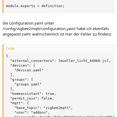
module.exports = definition;
die configuration.yaml unter
/config/zigbee2mqtt/configuration.yaml habe ich ebenfalls
angepasst (sehr wahrscheinlich ist hier der Fehler zu finden):
Code:
{

  "external_converters": [mueller_licht_44968.js],

  "devices": [

    "devices.yaml"

  ],

  "groups": [

    "groups.yaml"

  ],

  "homeassistant": true,

  "permit_join": false,

  "mqtt": {

    "base_topic": "zigbee2mqtt",

    "user": "addons",
