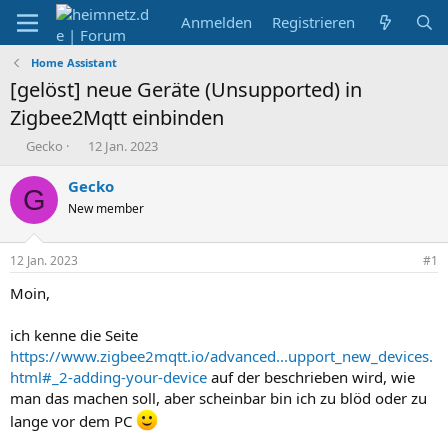
Anmelden
Registrieren
Home Assistant
[gelöst] neue Geräte (Unsupported) in
Zigbee2Mqtt einbinden
E
E
Gecko
12 Jan. 2023
r
r
s
s
Gecko
G
t
t
New member
e
e
l
l
l
l
12 Jan. 2023
#1
e
t
r
a
Moin,
m
ich kenne die Seite
https://www.zigbee2mqtt.io/advanced...upport_new_devices.
html#_2-adding-your-device
auf der beschrieben wird, wie
man das machen soll, aber scheinbar bin ich zu blöd oder zu
lange vor dem PC