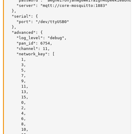
    "password": "aeghei7ohjahNg0WeiYaigh4Upeekie8Ohde
    "server": "mqtt://core-mosquitto:1883"

  },

  "serial": {

    "port": "/dev/ttyUSB0"

  },

  "advanced": {

    "log_level": "debug",

    "pan_id": 6754,

    "channel": 11,

    "network_key": [

      1,

      3,

      5,

      7,

      9,

      11,

      13,

      15,

      0,

      2,

      4,

      6,

      8,

      10,
