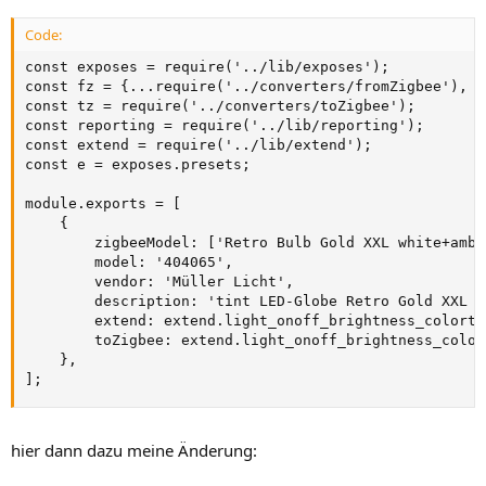
Code:
const exposes = require('../lib/exposes');

const fz = {...require('../converters/fromZigbee'), l
const tz = require('../converters/toZigbee');

const reporting = require('../lib/reporting');

const extend = require('../lib/extend');

const e = exposes.presets;

module.exports = [

    {

        zigbeeModel: ['Retro Bulb Gold XXL white+ambia
        model: '404065',

        vendor: 'Müller Licht',

        description: 'tint LED-Globe Retro Gold XXL E2
        extend: extend.light_onoff_brightness_colorte
        toZigbee: extend.light_onoff_brightness_color
    },

];
hier dann dazu meine Änderung: