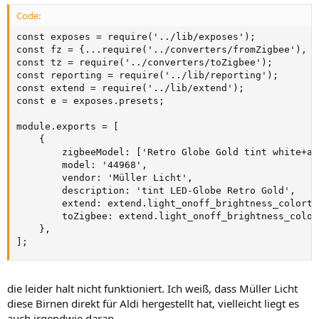
Code:
const exposes = require('../lib/exposes');

const fz = {...require('../converters/fromZigbee'), l
const tz = require('../converters/toZigbee');

const reporting = require('../lib/reporting');

const extend = require('../lib/extend');

const e = exposes.presets;

module.exports = [

    {

        zigbeeModel: ['Retro Globe Gold tint white+am
        model: '44968',

        vendor: 'Müller Licht',

        description: 'tint LED-Globe Retro Gold',

        extend: extend.light_onoff_brightness_colorte
        toZigbee: extend.light_onoff_brightness_color
    },

];
die leider halt nicht funktioniert. Ich weiß, dass Müller Licht
diese Birnen direkt für Aldi hergestellt hat, vielleicht liegt es
auch irgendwie daran.