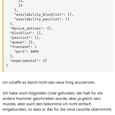
      12,

      13

    ],

    "availability_blocklist": [],

    "availability_passlist": []

  },

  "device_options": {},

  "blocklist": [],

  "passlist": [],

  "queue": {},

  "frontend": {

    "port": 8099

  },

  "experimental": {}

}
ich schaffe es damit nicht das neue Ding anzulernen.
Ich habe noch folgenden Code gefunden, der halt für die
andere Nummer geschrieben wurde, aber ja gleich sein
müsste, aber auch den bekomme ich nicht einfach
eingebunden, so dass er das für die neue Leuchte übernimmt.