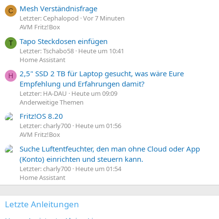
Mesh Verständnisfrage
C
Letzter: Cephalopod
Vor 7 Minuten
AVM Fritz!Box
Tapo Steckdosen einfügen
T
Letzter: Tschabo58
Heute um 10:41
Home Assistant
2,5" SSD 2 TB für Laptop gesucht, was wäre Eure
H
Empfehlung und Erfahrungen damit?
Letzter: HA-DAU
Heute um 09:09
Anderweitige Themen
Fritz!OS 8.20
Letzter: charly700
Heute um 01:56
AVM Fritz!Box
Suche Luftentfeuchter, den man ohne Cloud oder App
(Konto) einrichten und steuern kann.
Letzter: charly700
Heute um 01:54
Home Assistant
Letzte Anleitungen