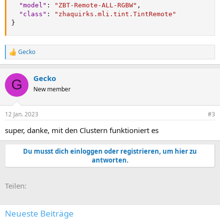
"model"
:
"ZBT-Remote-ALL-RGBW"
,
"class"
:
"zhaquirks.mli.tint.TintRemote"
}
Gecko
R
e
a
Gecko
k
G
t
New member
i
o
n
12 Jan. 2023
#3
e
n
super, danke, mit den Clustern funktioniert es
:
Du musst dich einloggen oder registrieren, um hier zu
antworten.
E-Mail
Link
Teilen:
Neueste Beiträge