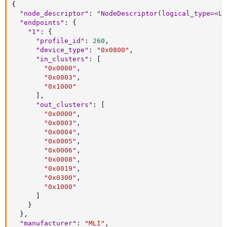
{
"node_descriptor"
:
"NodeDescriptor(logical_type=<Lo
"endpoints"
:
{
"1"
:
{
"profile_id"
:
260
,
"device_type"
:
"0x0800"
,
"in_clusters"
:
[
"0x0000"
,
"0x0003"
,
"0x1000"
]
,
"out_clusters"
:
[
"0x0000"
,
"0x0003"
,
"0x0004"
,
"0x0005"
,
"0x0006"
,
"0x0008"
,
"0x0019"
,
"0x0300"
,
"0x1000"
]
}
}
,
"manufacturer"
:
"MLI"
,