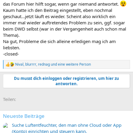
das Forum hier hilft sogar, wenn gar niemand antwortet.
Kaum hatte ich den Beitrag eingestellt, eben nochmal
geschaut...jetzt läuft es wieder. Scheint also wirklich ein
immer mal wieder auftretendes Problem zu sein, ggf. sogar
beim DWD selbst (war in der Vergangenheit auch schon mal
Thema).
Na gut, Probleme die sich alleine erledigen mag ich am
liebsten.
-closed-
Nival
,
blurrrr
,
rednag
und eine weitere Person
R
e
a
Du musst dich einloggen oder registrieren, um hier zu
k
antworten.
t
i
o
E-Mail
Link
Teilen:
n
e
n
:
Neueste Beiträge
Suche Luftentfeuchter, den man ohne Cloud oder App
(Konto) einrichten und steuern kann.