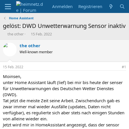
Anmelden
Registrieren
Home Assistant
gelöst: DWD Unwetterwarnung Sensor inaktiv
E
E
the other
15 Feb. 2022
r
r
s
s
the other
t
t
Well-known member
e
e
l
l
l
l
15 Feb. 2022
#1
e
t
r
a
Moinsen,
m
unter Home Assistant läuft (lief) bei mir bis heute der senser
für Unwetterwarnungen des Deutschen Wetter Dienstes
(DWD).
Tat jetzt die meiste Zeit seine Arbeit. Zwischendurch gab es
zwar immer mal wieder Ausfälle (updates, Daten nicht
verfügbar), es regulierte sich aber stets nach einigen Stunden
von alleine wieder ein.
Jetzt wird mir in HomeAssistant angezeigt, dass der sensor