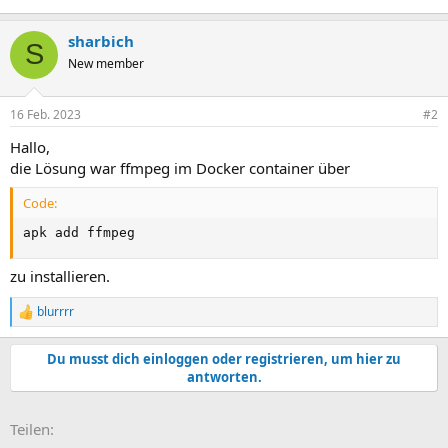
sharbich
S
New member
16 Feb. 2023
#2
Hallo,
die Lösung war ffmpeg im Docker container über
Code:
apk add ffmpeg
zu installieren.
blurrrr
R
e
a
Du musst dich einloggen oder registrieren, um hier zu
k
antworten.
t
i
o
E-Mail
Link
Teilen:
n
e