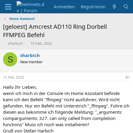
Anmelden
Registrieren
Home Assistant
[geloest] Amcrest AD110 Ring Dorbell
FFMPEG Befehl
E
E
sharbich
15 Feb. 2023
r
r
s
s
sharbich
S
t
t
New member
e
e
l
l
l
l
15 Feb. 2023
#1
e
t
r
a
Hallo Ihr Lieben,
m
wenn ich mich in der Console im Home Assistant befinde
kann ich den Befehl "ffmpeg" nicht ausführen. Wird nicht
gefunden. Nur ein Befehl mit Unterstrich "_ffmpeg". Führe ich
diesen aus bekomme ich folgende Meldung: "_arguments:
comparguments: 327. can only called from completion
functions" Muss ich noch was installieren?
Gruß von Stefan Harbich