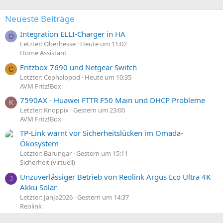
n
:
Neueste Beiträge
Integration ELLI-Charger in HA
O
Letzter: Oberhesse
Heute um 11:02
Home Assistant
Fritzbox 7690 und Netgear Switch
C
Letzter: Cephalopod
Heute um 10:35
AVM Fritz!Box
7590AX - Huawei FTTR F50 Main und DHCP Probleme
K
Letzter: Knoppix
Gestern um 23:00
AVM Fritz!Box
TP-Link warnt vor Sicherheitslücken im Omada-
Ökosystem
Letzter: Barungar
Gestern um 15:11
Sicherheit (virtuell)
Unzuverlässiger Betrieb von Reolink Argus Eco Ultra 4K
J
Akku Solar
Letzter: JanJa2026
Gestern um 14:37
Reolink