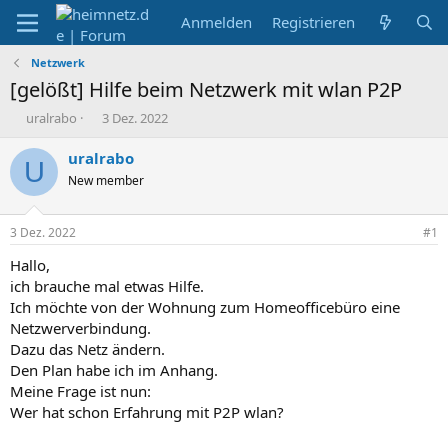
Anmelden
Registrieren
Netzwerk
[gelößt] Hilfe beim Netzwerk mit wlan P2P
E
E
uralrabo
3 Dez. 2022
r
r
s
s
uralrabo
U
t
t
New member
e
e
l
l
l
l
3 Dez. 2022
#1
e
t
r
a
Hallo,
m
ich brauche mal etwas Hilfe.
Ich möchte von der Wohnung zum Homeofficebüro eine
Netzwerverbindung.
Dazu das Netz ändern.
Den Plan habe ich im Anhang.
Meine Frage ist nun:
Wer hat schon Erfahrung mit P2P wlan?