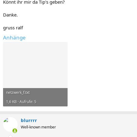
Könnt ihr mir da Tip's geben?
Danke.
gruss ralf
Anhänge
netzwerk_f.txt
1,6 KB · Aufrufe: 5
blurrrr
Well-known member