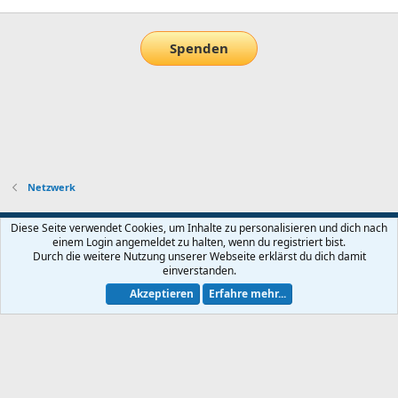
Spenden
Netzwerk
Default-Theme
Diese Seite verwendet Cookies, um Inhalte zu personalisieren und dich nach
einem Login angemeldet zu halten, wenn du registriert bist.
Nutzungsbedingungen
Datenschutz
Hilfe und Impressum
Start
Durch die weitere Nutzung unserer Webseite erklärst du dich damit
R
einverstanden.
S
S
Akzeptieren
Erfahre mehr...
®
Community platform by XenForo
© 2010-2026 XenForo Ltd.