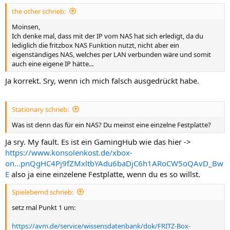
n
the other schrieb:
:
Moinsen,
Ich denke mal, dass mit der IP vom NAS hat sich erledigt, da du
lediglich die fritzbox NAS Funktion nutzt, nicht aber ein
eigenständiges NAS, welches per LAN verbunden wäre und somit
auch eine eigene IP hätte...
Ja korrekt. Sry, wenn ich mich falsch ausgedrückt habe.
Stationary schrieb:
Was ist denn das für ein NAS? Du meinst eine einzelne Festplatte?
Ja sry. My fault. Es ist ein GamingHub wie das hier ->
https://www.konsolenkost.de/xbox-
on...pnQgHC4Pj9fZMxltbYAdu6baDjC6h1ARoCW5oQAvD_Bw
E
also ja eine einzelene Festplatte, wenn du es so willst.
Spielebernd schrieb:
setz mal Punkt 1 um:
https://avm.de/service/wissensdatenbank/dok/FRITZ-Box-