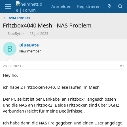
Anmelden
Registrieren
AVM Fritz!Box
Fritzbox4040 Mesh - NAS Problem
E
E
BlueByte
28 Juli 2023
r
r
s
s
BlueByte
B
t
t
New member
e
e
l
l
l
l
28 Juli 2023
#1
e
t
r
a
Hey ho,
m
ich habe 2 Fritzboxen4040. Diese laufen im Mesh.
Der PC selbst ist per Lankabel an Fritzbox1 angeschlossen
und die NAS an Fritzbox2. Beide Fritzboxen sind über 5GHZ
verbunden (reicht für meine Bedürfnisse).
Ich habe dann die NAS Freigegeben und einen User angelegt.