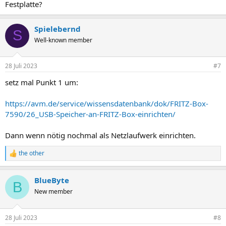
Festplatte?
Spielebernd
S
Well-known member
28 Juli 2023
#7
setz mal Punkt 1 um:
https://avm.de/service/wissensdatenbank/dok/FRITZ-Box-
7590/26_USB-Speicher-an-FRITZ-Box-einrichten/
Dann wenn nötig nochmal als Netzlaufwerk einrichten.
the other
R
e
a
BlueByte
k
B
t
New member
i
o
n
28 Juli 2023
#8
e