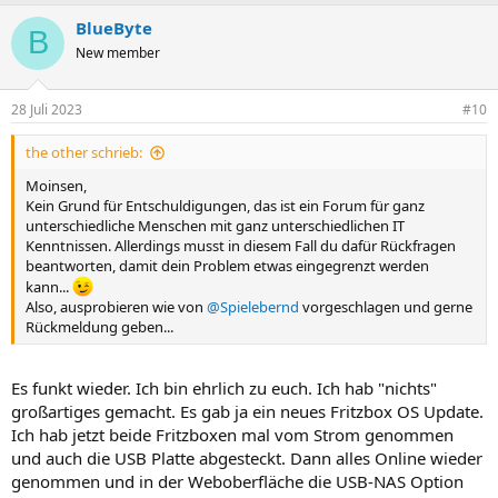
a
BlueByte
k
B
t
New member
i
o
n
28 Juli 2023
#10
e
n
the other schrieb:
:
Moinsen,
Kein Grund für Entschuldigungen, das ist ein Forum für ganz
unterschiedliche Menschen mit ganz unterschiedlichen IT
Kenntnissen. Allerdings musst in diesem Fall du dafür Rückfragen
beantworten, damit dein Problem etwas eingegrenzt werden
kann...
Also, ausprobieren wie von
@Spielebernd
vorgeschlagen und gerne
Rückmeldung geben...
Es funkt wieder. Ich bin ehrlich zu euch. Ich hab "nichts"
großartiges gemacht. Es gab ja ein neues Fritzbox OS Update.
Ich hab jetzt beide Fritzboxen mal vom Strom genommen
und auch die USB Platte abgesteckt. Dann alles Online wieder
genommen und in der Weboberfläche die USB-NAS Option