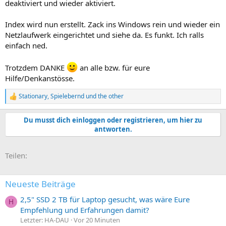
deaktiviert und wieder aktiviert.
Index wird nun erstellt. Zack ins Windows rein und wieder ein
Netzlaufwerk eingerichtet und siehe da. Es funkt. Ich ralls
einfach ned.
Trotzdem DANKE
an alle bzw. für eure
Hilfe/Denkanstösse.
Stationary
,
Spielebernd
und
the other
R
e
a
Du musst dich einloggen oder registrieren, um hier zu
k
antworten.
t
i
o
E-Mail
Link
Teilen:
n
e
n
:
Neueste Beiträge
2,5" SSD 2 TB für Laptop gesucht, was wäre Eure
H
Empfehlung und Erfahrungen damit?
Letzter: HA-DAU
Vor 20 Minuten