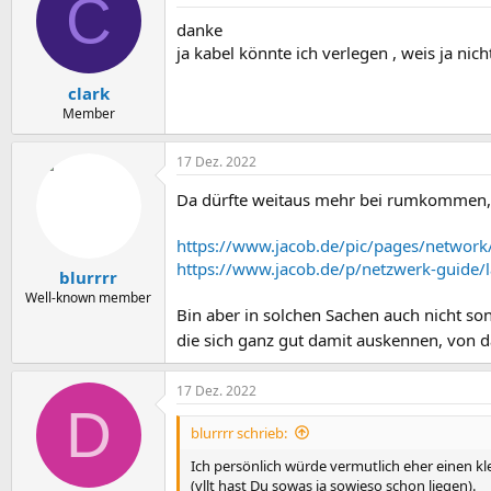
C
i
danke
o
n
ja kabel könnte ich verlegen , weis ja nic
e
n
clark
:
Member
17 Dez. 2022
Da dürfte weitaus mehr bei rumkommen, a
https://www.jacob.de/pic/pages/network/
https://www.jacob.de/p/netzwerk-guide/l
blurrrr
Well-known member
Bin aber in solchen Sachen auch nicht son
die sich ganz gut damit auskennen, von 
17 Dez. 2022
D
blurrrr schrieb:
Ich persönlich würde vermutlich eher einen k
(vllt hast Du sowas ja sowieso schon liegen).