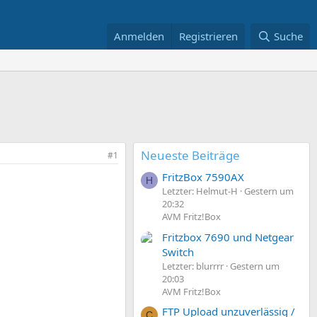
Anmelden
Registrieren
Suche
Neueste Beiträge
#1
FritzBox 7590AX
H
Letzter: Helmut-H
Gestern um
20:32
AVM Fritz!Box
Fritzbox 7690 und Netgear
Switch
Letzter: blurrrr
Gestern um
20:03
AVM Fritz!Box
FTP Upload unzuverlässig /
C