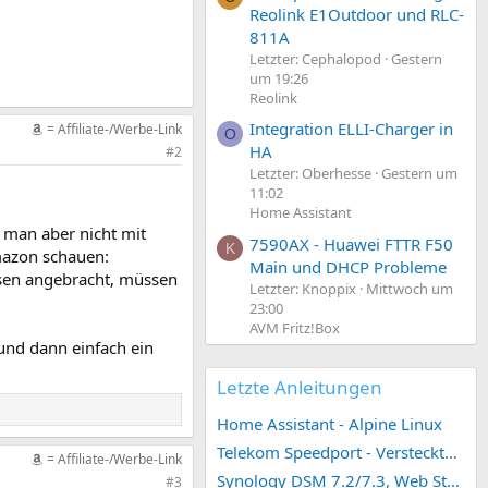
Reolink E1Outdoor und RLC-
811A
Letzter: Cephalopod
Gestern
um 19:26
Reolink
Integration ELLI-Charger in
= Affiliate-/Werbe-Link
O
HA
#2
Letzter: Oberhesse
Gestern um
11:02
Home Assistant
d man aber nicht mit
7590AX - Huawei FTTR F50
K
mazon schauen:
Main und DHCP Probleme
ssen angebracht, müssen
Letzter: Knoppix
Mittwoch um
23:00
AVM Fritz!Box
und dann einfach ein
Letzte Anleitungen
Home Assistant - Alpine Linux
Telekom Speedport - Versteckte Konfigurationen
= Affiliate-/Werbe-Link
Synology DSM 7.2/7.3, Web Station 4, Webdienst und Webportal erstellen (ehemals vHost)
#3