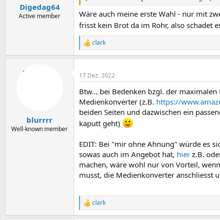
Digedag64
Wäre auch meine erste Wahl - nur mit zwe
Active member
frisst kein Brot da im Rohr, also schadet 
clark
R
e
a
k
17 Dez. 2022
t
i
Btw... bei Bedenken bzgl. der maximalen
o
n
Medienkonverter (z.B.
https://www.amaz
e
beiden Seiten und dazwischen ein passen
n
blurrrr
kaputt geht)
:
Well-known member
EDIT: Bei "mir ohne Ahnung" würde es sic
sowas auch im Angebot hat,
hier
z.B. ode
machen, wäre wohl nur von Vorteil, wenn d
musst, die Medienkonverter anschliesst 
clark
R
e