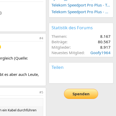
Telekom Speedport Pro Plus - Telefonie einrichten
Telekom Speedport Pro Plus - Netzwerk einrichten
)
Statistik des Forums
Themen
8.167
#4
Beiträge
80.567
Mitglieder
8.917
Neuestes Mitglied
Goofy1964
rgleich (Quelle:
Teilen
bt es aber auch Leute,
E-Mail
Link
#5
Spenden
ch ein Kabel durchführen