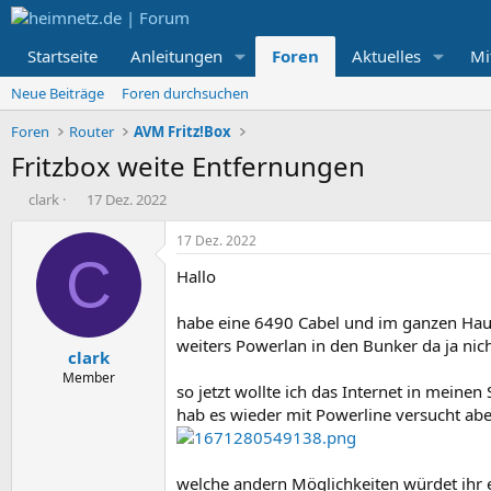
Startseite
Anleitungen
Foren
Aktuelles
Mi
Neue Beiträge
Foren durchsuchen
Foren
Router
AVM Fritz!Box
Fritzbox weite Entfernungen
E
E
clark
17 Dez. 2022
r
r
s
s
17 Dez. 2022
t
t
C
Hallo
e
e
l
l
l
l
habe eine 6490 Cabel und im ganzen Hau
e
t
weiters Powerlan in den Bunker da ja nic
clark
r
a
m
Member
so jetzt wollte ich das Internet in meinen
hab es wieder mit Powerline versucht ab
welche andern Möglichkeiten würdet ihr