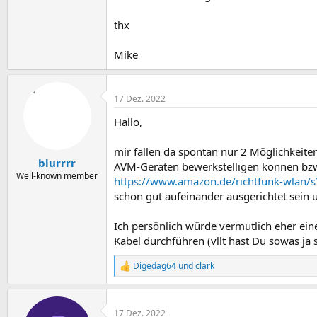
thx
Mike
17 Dez. 2022
Hallo,
mir fallen da spontan nur 2 Möglichkeiten
blurrrr
AVM-Geräten bewerkstelligen können bzw.
Well-known member
https://www.amazon.de/richtfunk-wlan/s
schon gut aufeinander ausgerichtet sein un
Ich persönlich würde vermutlich eher ein
Kabel durchführen (vllt hast Du sowas ja 
Digedag64
und
clark
R
e
a
k
17 Dez. 2022
t