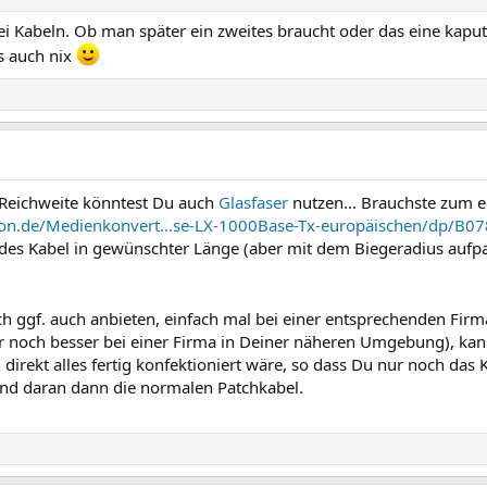
i Kabeln. Ob man später ein zweites braucht oder das eine kaputt
es auch nix
 Reichweite könntest Du auch
Glasfaser
nutzen... Brauchste zum e
on.de/Medienkonvert...se-LX-1000Base-Tx-europäischen/dp/B0
des Kabel in gewünschter Länge (aber mit dem Biegeradius aufpas
h ggf. auch anbieten, einfach mal bei einer entsprechenden Fir
r noch besser bei einer Firma in Deiner näheren Umgebung), kanns
irekt alles fertig konfektioniert wäre, so dass Du nur noch das 
und daran dann die normalen Patchkabel.