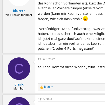
das Rohr schon vorhanden ist), kurz die D
eventueller Vorbereitungen (abseits vom
blurrrr
werden (kann mir kaum vorstellen, dass 
Well-known member
fragen, wie sich das verhält
"Vernünftiger" Mobilfunkvertrag - was ve
haben, ist das sicherlich auch eine Mögl
ich jetzt mal ganz doof auf maximal eine
ich da aber nur ein vorhandenes Leerroh
patchen (2 oder 4 Ports insgesamt).
19 Dez. 2022
C
so Kabel kommt diese Woche , zum Testen
clark
blurrrr
R
Member
e
a
8 Jan. 2023
k
t