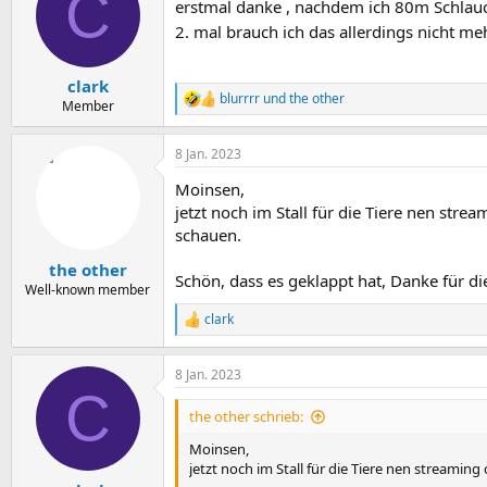
C
erstmal danke , nachdem ich 80m Schlauc
i
o
2. mal brauch ich das allerdings nicht m
n
e
n
clark
:
blurrrr
und
the other
R
Member
e
a
8 Jan. 2023
k
t
Moinsen,
i
o
jetzt noch im Stall für die Tiere nen str
n
schauen.
e
n
the other
Schön, dass es geklappt hat, Danke für d
:
Well-known member
clark
R
e
a
8 Jan. 2023
k
C
t
i
the other schrieb:
o
n
Moinsen,
e
jetzt noch im Stall für die Tiere nen streamin
n