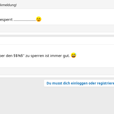
ückmeldung!
t ......................
 aber den §$%§" zu sperren ist immer gut.
Du musst dich einloggen oder registrier