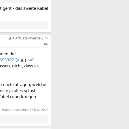
 geht - das zweite Kabel
= Affiliate-/Werbe-Link
#6
inen die
78SS3P2Q/
) auf
sen, nicht, dass es
ma nachzufragen, welche
te ja alles selbst
Kabel rüberkriegen
Zuletzt bearbeitet:
17 Dez. 2022