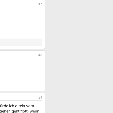
#7
#8
#9
würde ich direkt vom
ziehen geht flott (wenn