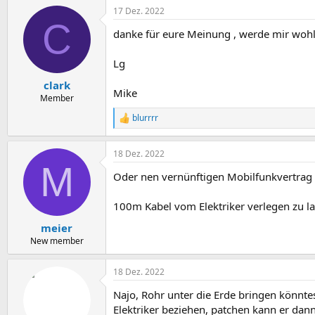
a
17 Dez. 2022
k
C
t
danke für eure Meinung , werde mir wohl 
i
o
n
Lg
e
n
clark
Mike
:
Member
blurrrr
R
e
a
18 Dez. 2022
k
M
t
Oder nen vernünftigen Mobilfunkvertra
i
o
n
100m Kabel vom Elektriker verlegen zu las
e
n
meier
:
New member
18 Dez. 2022
Najo, Rohr unter die Erde bringen könnte
Elektriker beziehen, patchen kann er dann