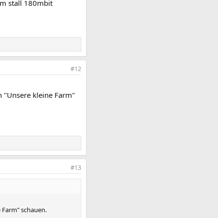
m stall 180mbit
#12
en "Unsere kleine Farm"
#13
ne Farm" schauen.