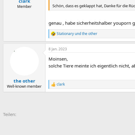
clark
:
Schön, dass es geklappt hat, Danke für die R
Member
genau , habe sicherheitshalber youporn gesperr
Stationary
und
the other
R
e
a
8 Jan. 2023
k
t
Moinsen,
i
o
solche Tiere meinte ich eigentlich nicht,
n
e
n
the other
:
clark
R
Well-known member
e
a
k
t
i
E-Mail
Link
Teilen:
o
n
e
n
: