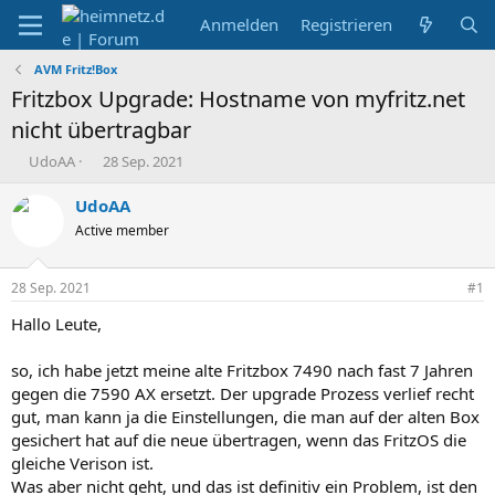
Anmelden
Registrieren
AVM Fritz!Box
Fritzbox Upgrade: Hostname von myfritz.net
nicht übertragbar
E
E
UdoAA
28 Sep. 2021
r
r
s
s
UdoAA
t
t
Active member
e
e
l
l
l
l
28 Sep. 2021
#1
e
t
r
a
Hallo Leute,
m
so, ich habe jetzt meine alte Fritzbox 7490 nach fast 7 Jahren
gegen die 7590 AX ersetzt. Der upgrade Prozess verlief recht
gut, man kann ja die Einstellungen, die man auf der alten Box
gesichert hat auf die neue übertragen, wenn das FritzOS die
gleiche Verison ist.
Was aber nicht geht, und das ist definitiv ein Problem, ist den