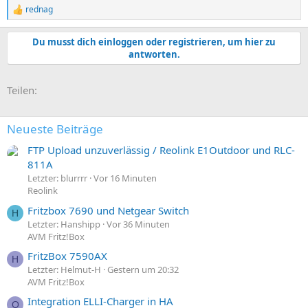
rednag
R
e
a
Du musst dich einloggen oder registrieren, um hier zu
k
antworten.
t
i
o
E-Mail
Link
Teilen:
n
e
n
:
Neueste Beiträge
FTP Upload unzuverlässig / Reolink E1Outdoor und RLC-
811A
Letzter: blurrrr
Vor 16 Minuten
Reolink
Fritzbox 7690 und Netgear Switch
H
Letzter: Hanshipp
Vor 36 Minuten
AVM Fritz!Box
FritzBox 7590AX
H
Letzter: Helmut-H
Gestern um 20:32
AVM Fritz!Box
Integration ELLI-Charger in HA
O