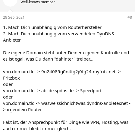
Well-known member
28 Sep. 2021
#8
1. Mach Dich unabhängig vom Routerhersteller
2. Mach Dich unabhängig vom verwendeten DynDNS-
Anbieter
Die eigene Domain steht unter Deiner eigenen Kontrolle und
es ist egal, was Du dann "dahinter" treiber...
vpn.domain.tld -> 9n24089g0n4fg2j0fg24.myfritz.net ->
Fritzbox
oder
vpn.domain.tld -> abcde.spdns.de -> Speedport
oder
vpn.domain.tld -> wasweissichnichtwas.dyndns-anbieter.net -
> irgendein Router
Fakt ist, der Ansprechpunkt für Dinge wie VPN, Hosting, was
auch immer bleibt immer gleich.