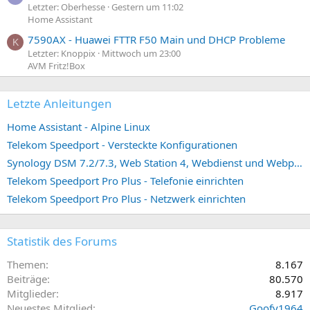
Letzter: Oberhesse
Gestern um 11:02
Home Assistant
7590AX - Huawei FTTR F50 Main und DHCP Probleme
K
Letzter: Knoppix
Mittwoch um 23:00
AVM Fritz!Box
Letzte Anleitungen
Home Assistant - Alpine Linux
Telekom Speedport - Versteckte Konfigurationen
Synology DSM 7.2/7.3, Web Station 4, Webdienst und Webportal erstellen (ehemals vHost)
Telekom Speedport Pro Plus - Telefonie einrichten
Telekom Speedport Pro Plus - Netzwerk einrichten
Statistik des Forums
Themen
8.167
Beiträge
80.570
Mitglieder
8.917
Neuestes Mitglied
Goofy1964