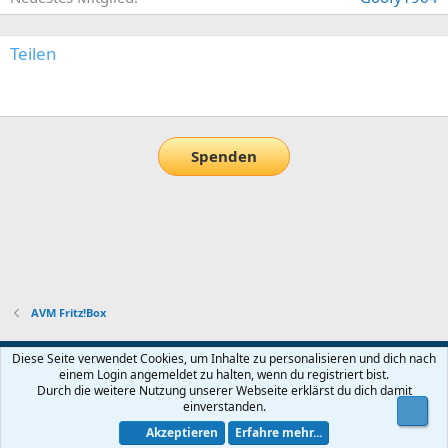
Teilen
E-Mail
Link
Spenden
AVM Fritz!Box
Default-Theme
Diese Seite verwendet Cookies, um Inhalte zu personalisieren und dich nach
einem Login angemeldet zu halten, wenn du registriert bist.
Nutzungsbedingungen
Datenschutz
Hilfe und Impressum
Start
Durch die weitere Nutzung unserer Webseite erklärst du dich damit
R
einverstanden.
Obe
S
S
Akzeptieren
Erfahre mehr...
®
Community platform by XenForo
© 2010-2026 XenForo Ltd.