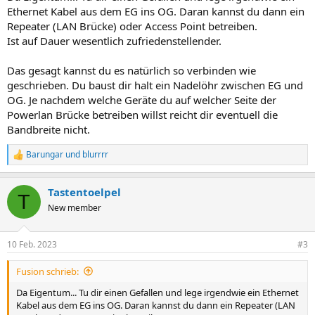
Ethernet Kabel aus dem EG ins OG. Daran kannst du dann ein
Repeater (LAN Brücke) oder Access Point betreiben.
Ist auf Dauer wesentlich zufriedenstellender.
Das gesagt kannst du es natürlich so verbinden wie
geschrieben. Du baust dir halt ein Nadelöhr zwischen EG und
OG. Je nachdem welche Geräte du auf welcher Seite der
Powerlan Brücke betreiben willst reicht dir eventuell die
Bandbreite nicht.
Barungar
und
blurrrr
R
e
a
Tastentoelpel
k
T
t
New member
i
o
n
10 Feb. 2023
#3
e
n
Fusion schrieb:
:
Da Eigentum... Tu dir einen Gefallen und lege irgendwie ein Ethernet
Kabel aus dem EG ins OG. Daran kannst du dann ein Repeater (LAN