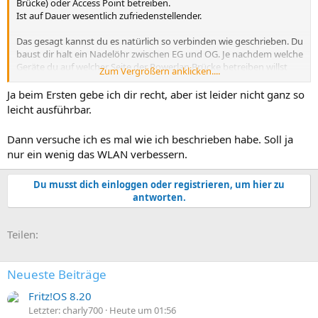
Brücke) oder Access Point betreiben.
Ist auf Dauer wesentlich zufriedenstellender.
Das gesagt kannst du es natürlich so verbinden wie geschrieben. Du
baust dir halt ein Nadelöhr zwischen EG und OG. Je nachdem welche
Geräte du auf welcher Seite der Powerlan Brücke betreiben willst
Zum Vergrößern anklicken....
reicht dir eventuell die Bandbreite nicht.
Ja beim Ersten gebe ich dir recht, aber ist leider nicht ganz so
leicht ausführbar.
Dann versuche ich es mal wie ich beschrieben habe. Soll ja
nur ein wenig das WLAN verbessern.
Du musst dich einloggen oder registrieren, um hier zu
antworten.
E-Mail
Link
Teilen:
Neueste Beiträge
Fritz!OS 8.20
Letzter: charly700
Heute um 01:56