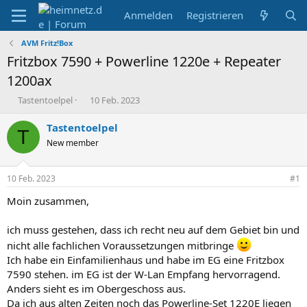
Anmelden
Registrieren
AVM Fritz!Box
Fritzbox 7590 + Powerline 1220e + Repeater
1200ax
E
E
Tastentoelpel
10 Feb. 2023
r
r
s
s
Tastentoelpel
T
t
t
New member
e
e
l
l
l
l
10 Feb. 2023
#1
e
t
r
a
Moin zusammen,
m
ich muss gestehen, dass ich recht neu auf dem Gebiet bin und
nicht alle fachlichen Voraussetzungen mitbringe
Ich habe ein Einfamilienhaus und habe im EG eine Fritzbox
7590 stehen. im EG ist der W-Lan Empfang hervorragend.
Anders sieht es im Obergeschoss aus.
Da ich aus alten Zeiten noch das Powerline-Set 1220E liegen