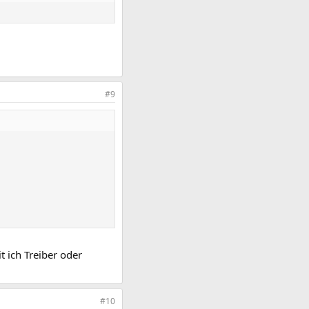
#9
 ich Treiber oder
#10