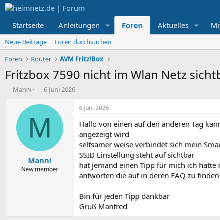
Startseite
Anleitungen
Foren
Aktuelles
Mi
Neue Beiträge
Foren durchsuchen
Foren
Router
AVM Fritz!Box
Fritzbox 7590 nicht im Wlan Netz sicht
E
E
Manni
6 Juni 2026
r
r
s
s
6 Juni 2026
t
t
M
Hallo von einen auf den anderen Tag kann
e
e
l
l
angezeigt wird
l
l
seltsamer weise verbindet sich mein Smar
e
t
SSID Einstellung steht auf sichtbar
Manni
r
a
hat jemand einen Tipp für mich ich hat
m
New member
antworten die auf in deren FAQ zu finden
Bin für jeden Tipp dankbar
Gruß Manfred