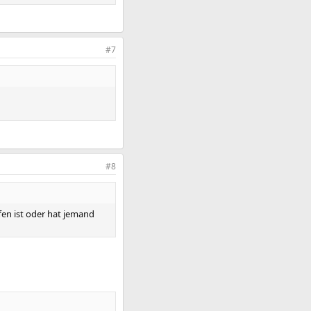
#7
#8
fen ist oder hat jemand