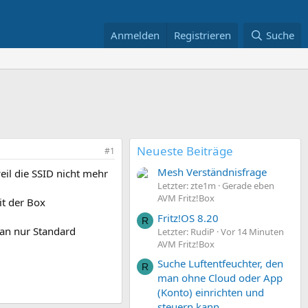
Anmelden
Registrieren
Suche
Neueste Beiträge
#1
Mesh Verständnisfrage
eil die SSID nicht mehr
Letzter: zte1m
Gerade eben
AVM Fritz!Box
it der Box
Fritz!OS 8.20
R
an nur Standard
Letzter: RudiP
Vor 14 Minuten
AVM Fritz!Box
Suche Luftentfeuchter, den
R
man ohne Cloud oder App
(Konto) einrichten und
steuern kann.