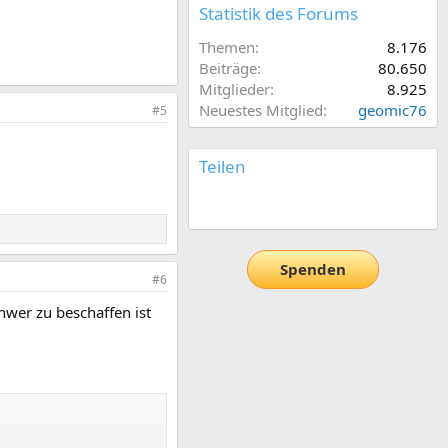
Statistik des Forums
Themen
8.176
Beiträge
80.650
Mitglieder
8.925
Neuestes Mitglied
geomic76
#5
Teilen
E-Mail
Link
Spenden
#6
hwer zu beschaffen ist