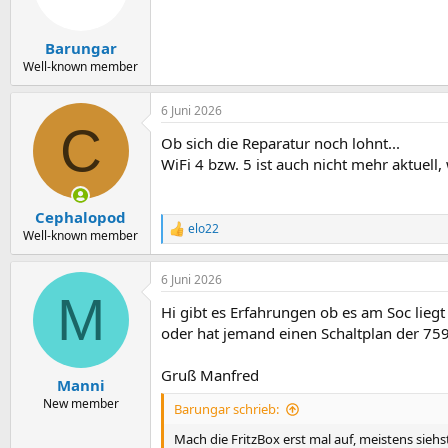
Barungar
Well-known member
6 Juni 2026
C
Ob sich die Reparatur noch lohnt...
WiFi 4 bzw. 5 ist auch nicht mehr aktuell,
Cephalopod
elo22
R
Well-known member
e
a
6 Juni 2026
k
M
t
Hi gibt es Erfahrungen ob es am Soc liegt
i
o
oder hat jemand einen Schaltplan der 75
n
e
Gruß Manfred
n
Manni
:
New member
Barungar schrieb:
Mach die FritzBox erst mal auf, meistens sieh