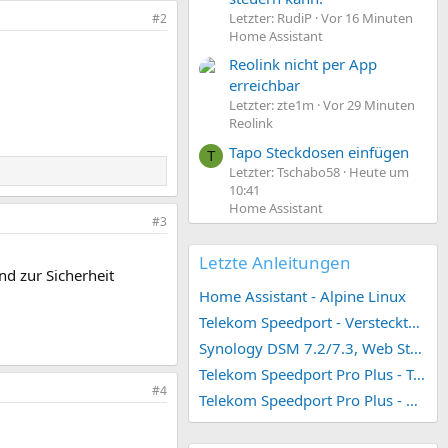
Letzter: RudiP
Vor 16 Minuten
#2
Home Assistant
Reolink nicht per App
erreichbar
Letzter: zte1m
Vor 29 Minuten
Reolink
Tapo Steckdosen einfügen
T
Letzter: Tschabo58
Heute um
10:41
Home Assistant
#3
Letzte Anleitungen
nd zur Sicherheit
Home Assistant - Alpine Linux
Telekom Speedport - Versteckte Konfigurationen
Synology DSM 7.2/7.3, Web Station 4, Webdienst und Webportal erstellen (ehemals vHost)
Telekom Speedport Pro Plus - Telefonie einrichten
#4
Telekom Speedport Pro Plus - Netzwerk einrichten