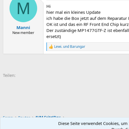
M
Hi
hier mal ein kleines Update
ich habe die Box jetzt auf dem Reparatur
OK ist und das ein RF Front End Chip kurz 
Manni
Der zuständige MP1477GTF-Z ist ebenfalls 
New member
ersetzt)
Lewi.
und
Barungar
R
e
a
k
t
i
E-Mail
Link
Teilen:
o
n
e
n
:
Foren
Router
AVM Fritz!Box
Diese Seite verwendet Cookies, um I