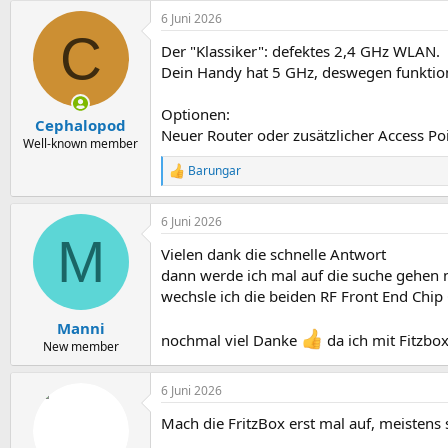
6 Juni 2026
C
Der "Klassiker": defektes 2,4 GHz WLAN.
Dein Handy hat 5 GHz, deswegen funktion
Optionen:
Cephalopod
Neuer Router oder zusätzlicher Access Poi
Well-known member
Barungar
R
e
a
6 Juni 2026
k
M
t
Vielen dank die schnelle Antwort
i
o
dann werde ich mal auf die suche gehen n
n
wechsle ich die beiden RF Front End Chi
e
n
Manni
:
nochmal viel Danke
da ich mit Fitzbo
New member
6 Juni 2026
Mach die FritzBox erst mal auf, meistens 