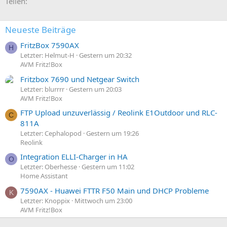
E-Mail
Link
Teilen:
n
e
n
:
Neueste Beiträge
FritzBox 7590AX
H
Letzter: Helmut-H
Gestern um 20:32
AVM Fritz!Box
Fritzbox 7690 und Netgear Switch
Letzter: blurrrr
Gestern um 20:03
AVM Fritz!Box
FTP Upload unzuverlässig / Reolink E1Outdoor und RLC-
C
811A
Letzter: Cephalopod
Gestern um 19:26
Reolink
Integration ELLI-Charger in HA
O
Letzter: Oberhesse
Gestern um 11:02
Home Assistant
7590AX - Huawei FTTR F50 Main und DHCP Probleme
K
Letzter: Knoppix
Mittwoch um 23:00
AVM Fritz!Box