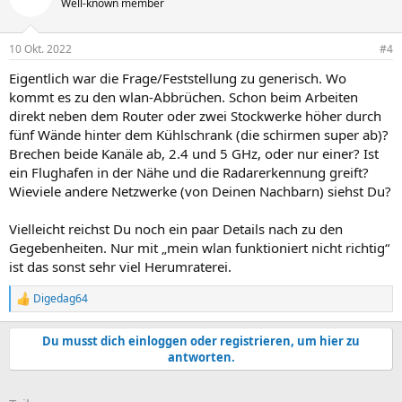
Well-known member
10 Okt. 2022
#4
Eigentlich war die Frage/Feststellung zu generisch. Wo
kommt es zu den wlan-Abbrüchen. Schon beim Arbeiten
direkt neben dem Router oder zwei Stockwerke höher durch
fünf Wände hinter dem Kühlschrank (die schirmen super ab)?
Brechen beide Kanäle ab, 2.4 und 5 GHz, oder nur einer? Ist
ein Flughafen in der Nähe und die Radarerkennung greift?
Wieviele andere Netzwerke (von Deinen Nachbarn) siehst Du?
Vielleicht reichst Du noch ein paar Details nach zu den
Gegebenheiten. Nur mit „mein wlan funktioniert nicht richtig“
ist das sonst sehr viel Herumraterei.
Digedag64
R
e
a
Du musst dich einloggen oder registrieren, um hier zu
k
antworten.
t
i
o