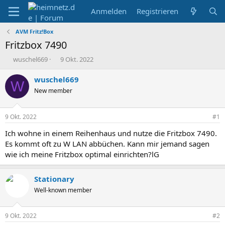
Anmelden
Registrieren
AVM Fritz!Box
Fritzbox 7490
E
E
wuschel669
9 Okt. 2022
r
r
s
s
wuschel669
W
t
t
New member
e
e
l
l
l
l
9 Okt. 2022
#1
e
t
r
a
Ich wohne in einem Reihenhaus und nutze die Fritzbox 7490.
m
Es kommt oft zu W LAN abbüchen. Kann mir jemand sagen
wie ich meine Fritzbox optimal einrichten?lG
Stationary
Well-known member
9 Okt. 2022
#2