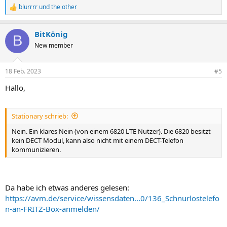
blurrrr
und
the other
R
e
a
BitKönig
k
B
t
New member
i
o
n
18 Feb. 2023
#5
e
n
Hallo,
:
Stationary schrieb:
Nein. Ein klares Nein (von einem 6820 LTE Nutzer). Die 6820 besitzt
kein DECT Modul, kann also nicht mit einem DECT-Telefon
kommunizieren.
Da habe ich etwas anderes gelesen:
https://avm.de/service/wissensdaten...0/136_Schnurlostelefo
n-an-FRITZ-Box-anmelden/