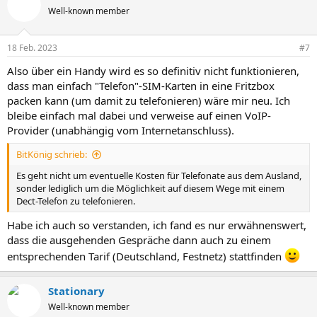
t
Well-known member
i
o
n
18 Feb. 2023
#7
e
n
Also über ein Handy wird es so definitiv nicht funktionieren,
:
dass man einfach "Telefon"-SIM-Karten in eine Fritzbox
packen kann (um damit zu telefonieren) wäre mir neu. Ich
bleibe einfach mal dabei und verweise auf einen VoIP-
Provider (unabhängig vom Internetanschluss).
BitKönig schrieb:
Es geht nicht um eventuelle Kosten für Telefonate aus dem Ausland,
sonder lediglich um die Möglichkeit auf diesem Wege mit einem
Dect-Telefon zu telefonieren.
Habe ich auch so verstanden, ich fand es nur erwähnenswert,
dass die ausgehenden Gespräche dann auch zu einem
entsprechenden Tarif (Deutschland, Festnetz) stattfinden
Stationary
Well-known member