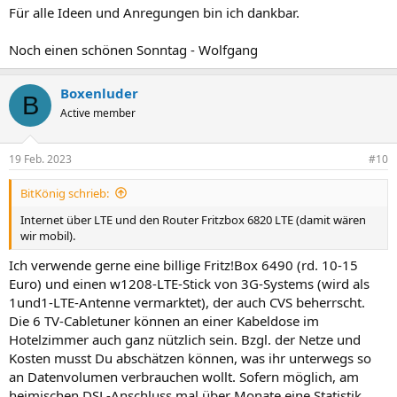
Für alle Ideen und Anregungen bin ich dankbar.
Noch einen schönen Sonntag - Wolfgang
Boxenluder
B
Active member
19 Feb. 2023
#10
BitKönig schrieb:
Internet über LTE und den Router Fritzbox 6820 LTE (damit wären
wir mobil).
Ich verwende gerne eine billige Fritz!Box 6490 (rd. 10-15
Euro) und einen w1208-LTE-Stick von 3G-Systems (wird als
1und1-LTE-Antenne vermarktet), der auch CVS beherrscht.
Die 6 TV-Cabletuner können an einer Kabeldose im
Hotelzimmer auch ganz nützlich sein. Bzgl. der Netze und
Kosten musst Du abschätzen können, was ihr unterwegs so
an Datenvolumen verbrauchen wollt. Sofern möglich, am
heimischen DSL-Anschluss mal über Monate eine Statistik