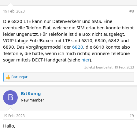
19 Feb. 2023
#8
Die 6820 LTE kann nur Datenverkehr und SMS. Eine
eventuelle Telefon-Flat, welche die SIM erlauben könnte bleibt
leider ungenutzt. Für Telefonie ist die Box nicht ausgelegt.
VOIP fähige Fritz!Boxen mit LTE sind 6810, 6840, 6842 und
6890. Das Vorgängermodell der
6820
, die 6810 konnte also
Telefonie, die hatte, wenn ich mich richtig erinnere Telefonie
sogar mittels DECT-Handgerät (siehe
hier
).
Zuletzt bearbeitet:
19 Feb. 2023
Barungar
R
e
a
BitKönig
k
B
t
New member
i
o
n
19 Feb. 2023
#9
e
n
Hallo,
: