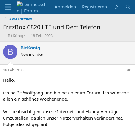
Anmelden
Registrieren
AVM Fritz!Box
FritzBox 6820 LTE und Dect Telefon
E
E
BitKönig
18 Feb. 2023
r
r
s
s
BitKönig
B
t
t
New member
e
e
l
l
l
l
18 Feb. 2023
#1
e
t
r
a
Hallo,
m
ich heiße Wolfgang und bin neu hier im Forum. Ich wünsche
allen ein schönes Wochenende.
Wir beabsichtigen unsere Internet- und Handy-Verträge
umzustellen, da sich unser Nutzerverhalten verändert hat.
Folgendes ist geplant: