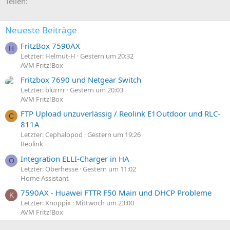
Teilen:
Neueste Beiträge
FritzBox 7590AX
H
Letzter: Helmut-H
Gestern um 20:32
AVM Fritz!Box
Fritzbox 7690 und Netgear Switch
Letzter: blurrrr
Gestern um 20:03
AVM Fritz!Box
FTP Upload unzuverlässig / Reolink E1Outdoor und RLC-
C
811A
Letzter: Cephalopod
Gestern um 19:26
Reolink
Integration ELLI-Charger in HA
O
Letzter: Oberhesse
Gestern um 11:02
Home Assistant
7590AX - Huawei FTTR F50 Main und DHCP Probleme
K
Letzter: Knoppix
Mittwoch um 23:00
AVM Fritz!Box