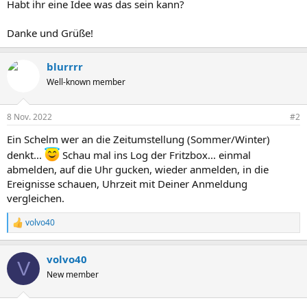
Habt ihr eine Idee was das sein kann?
Danke und Grüße!
blurrrr
Well-known member
8 Nov. 2022
#2
Ein Schelm wer an die Zeitumstellung (Sommer/Winter)
denkt...
Schau mal ins Log der Fritzbox... einmal
abmelden, auf die Uhr gucken, wieder anmelden, in die
Ereignisse schauen, Uhrzeit mit Deiner Anmeldung
vergleichen.
volvo40
R
e
a
volvo40
k
V
t
New member
i
o
n