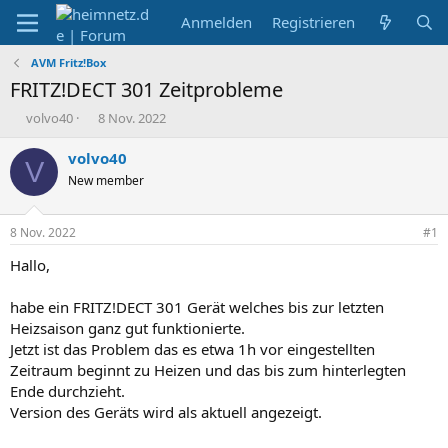
Anmelden
Registrieren
AVM Fritz!Box
FRITZ!DECT 301 Zeitprobleme
E
E
volvo40
8 Nov. 2022
r
r
s
s
volvo40
V
t
t
New member
e
e
l
l
l
l
8 Nov. 2022
#1
e
t
r
a
Hallo,
m
habe ein FRITZ!DECT 301 Gerät welches bis zur letzten
Heizsaison ganz gut funktionierte.
Jetzt ist das Problem das es etwa 1h vor eingestellten
Zeitraum beginnt zu Heizen und das bis zum hinterlegten
Ende durchzieht.
Version des Geräts wird als aktuell angezeigt.