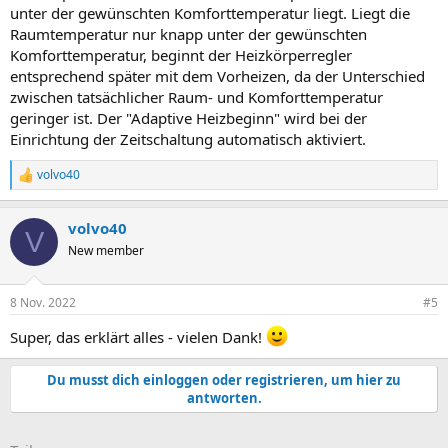
unter der gewünschten Komforttemperatur liegt. Liegt die
Raumtemperatur nur knapp unter der gewünschten
Komforttemperatur, beginnt der Heizkörperregler
entsprechend später mit dem Vorheizen, da der Unterschied
zwischen tatsächlicher Raum- und Komforttemperatur
geringer ist. Der "Adaptive Heizbeginn" wird bei der
Einrichtung der Zeitschaltung automatisch aktiviert.
volvo40
R
e
a
volvo40
k
V
t
New member
i
o
n
8 Nov. 2022
#5
e
n
Super, das erklärt alles - vielen Dank!
:
Du musst dich einloggen oder registrieren, um hier zu
antworten.
E-Mail
Link