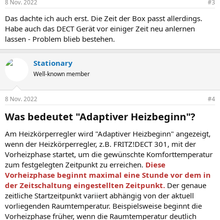
8 Nov. 2022
#3
e
n
Das dachte ich auch erst. Die Zeit der Box passt allerdings.
:
Habe auch das DECT Gerät vor einiger Zeit neu anlernen
lassen - Problem blieb bestehen.
Stationary
Well-known member
8 Nov. 2022
#4
Was bedeutet "Adaptiver Heizbeginn"?​
Am Heizkörperregler wird "Adaptiver Heizbeginn" angezeigt,
wenn der Heizkörperregler, z.B. FRITZ!DECT 301, mit der
Vorheizphase startet, um die gewünschte Komforttemperatur
zum festgelegten Zeitpunkt zu erreichen.
Diese
Vorheizphase beginnt maximal eine Stunde vor dem in
der Zeitschaltung eingestellten Zeitpunkt.
Der genaue
zeitliche Startzeitpunkt variiert abhängig von der aktuell
vorliegenden Raumtemperatur. Beispielsweise beginnt die
Vorheizphase früher, wenn die Raumtemperatur deutlich