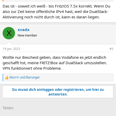
Das ist - soweit ich weiß - bis Fritz!OS 7.5x korrekt. Wenn Du
also zur Zeit keine öffentliche IPv4 hast, weil die DualStack-
Aktivierung noch nicht durch ist, kann es daran liegen.
xvedx
X
New member
19 Jan. 2023
#5
Wollte nur Bescheid geben, dass Vodafone es jetzt endlich
geschafft hst, meine FRITZ!Box auf DualStack umzustellen.
VPN funktioniert ohne Probleme.
blurrrr
und
Barungar
R
e
a
Du musst dich einloggen oder registrieren, um hier zu
k
antworten.
t
i
o
E-Mail
Link
Teilen:
n
e