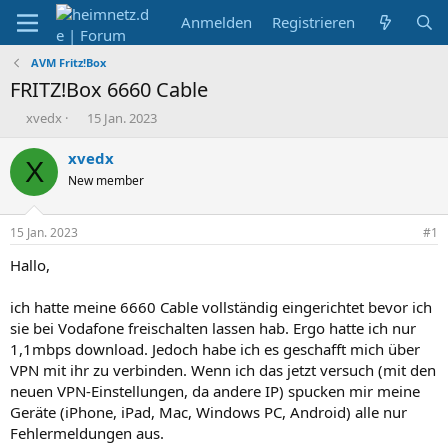
Anmelden
Registrieren
AVM Fritz!Box
FRITZ!Box 6660 Cable
E
E
xvedx
15 Jan. 2023
r
r
s
s
xvedx
X
t
t
New member
e
e
l
l
l
l
15 Jan. 2023
#1
e
t
r
a
Hallo,
m
ich hatte meine 6660 Cable vollständig eingerichtet bevor ich
sie bei Vodafone freischalten lassen hab. Ergo hatte ich nur
1,1mbps download. Jedoch habe ich es geschafft mich über
VPN mit ihr zu verbinden. Wenn ich das jetzt versuch (mit den
neuen VPN-Einstellungen, da andere IP) spucken mir meine
Geräte (iPhone, iPad, Mac, Windows PC, Android) alle nur
Fehlermeldungen aus.