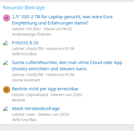
n
:
Neueste Beiträge
2,5" SSD 2 TB für Laptop gesucht, was wäre Eure
H
Empfehlung und Erfahrungen damit?
Letzter: HA-DAU
Heute um 06:32
Anderweitige Themen
Fritz!OS 8.20
Letzter: charly700
Heute um 01:56
AVM Fritz!Box
Suche Luftentfeuchter, den man ohne Cloud oder App
(Konto) einrichten und steuern kann.
Letzter: charly700
Heute um 01:54
Home Assistant
Reolink nicht per App erreichbar
C
Letzter: Cephalopod
Gestern um 23:03
Reolink
Mesh Verständnisfrage
Letzter: Lewi.
Gestern um 20:52
AVM Fritz!Box