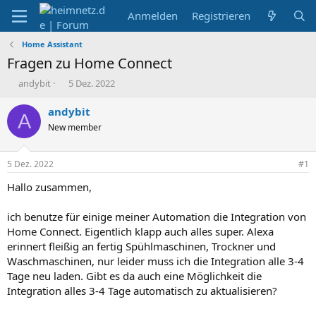
Anmelden
Registrieren
Home Assistant
Fragen zu Home Connect
E
E
andybit
5 Dez. 2022
r
r
s
s
andybit
A
t
t
New member
e
e
l
l
l
l
5 Dez. 2022
#1
e
t
r
a
Hallo zusammen,
m
ich benutze für einige meiner Automation die Integration von
Home Connect. Eigentlich klapp auch alles super. Alexa
erinnert fleißig an fertig Spühlmaschinen, Trockner und
Waschmaschinen, nur leider muss ich die Integration alle 3-4
Tage neu laden. Gibt es da auch eine Möglichkeit die
Integration alles 3-4 Tage automatisch zu aktualisieren?