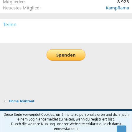
Mitglieder
8.923
Neuestes Mitglied
Kampflama
Teilen
E-Mail
Link
Spenden
Home Assistant
Default-Theme
Diese Seite verwendet Cookies, um Inhalte zu personalisieren und dich nach
einem Login angemeldet zu halten, wenn du registriert bist.
Nutzungsbedingungen
Datenschutz
Hilfe und Impressum
Start
Durch die weitere Nutzung unserer Webseite erklärst du dich damit
R
einverstanden.
Obe
S