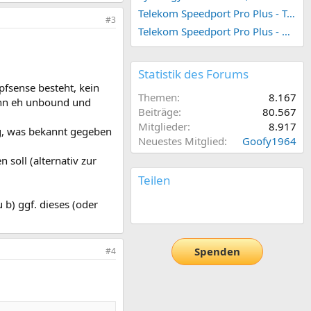
Telekom Speedport Pro Plus - Telefonie einrichten
#3
Telekom Speedport Pro Plus - Netzwerk einrichten
Statistik des Forums
pfsense besteht, kein
Themen
8.167
dann eh unbound und
Beiträge
80.567
Mitglieder
8.917
ng, was bekannt gegeben
Neuestes Mitglied
Goofy1964
 soll (alternativ zur
Teilen
 b) ggf. dieses (oder
E-Mail
Link
Spenden
#4