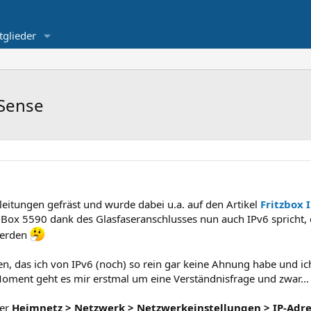
tglieder
fSense
leitungen gefräst und wurde dabei u.a. auf den Artikel
Fritzbox 
x 5590 dank des Glasfaseranschlusses nun auch IPv6 spricht, da
werden
, das ich von IPv6 (noch) so rein gar keine Ahnung habe und ich
 Moment geht es mir erstmal um eine Verständnisfrage und zwar...
ter
Heimnetz > Netzwerk > Netzwerkeinstellungen
>
IP-Adr