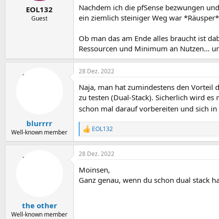
Nachdem ich die pfSense bezwungen und d
EOL132
ein ziemlich steiniger Weg war *Räusper*
Guest
Ob man das am Ende alles braucht ist da
Ressourcen und Minimum an Nutzen… un
28 Dez. 2022
Naja, man hat zumindestens den Vorteil d
zu testen (Dual-Stack). Sicherlich wird es
schon mal darauf vorbereiten und sich in
blurrrr
EOL132
R
Well-known member
e
a
28 Dez. 2022
k
t
Moinsen,
i
o
Ganz genau, wenn du schon dual stack has
n
e
n
the other
:
Well-known member