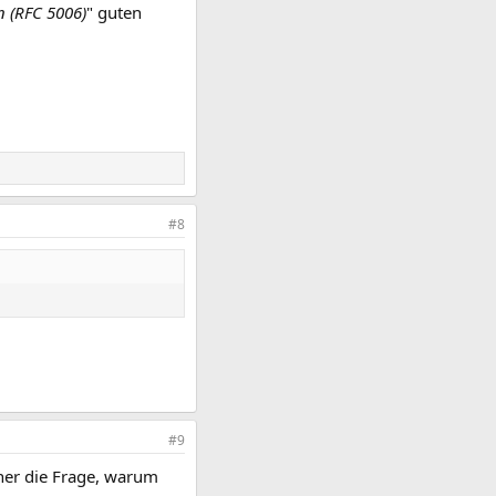
 (RFC 5006)
" guten
#8
#9
aher die Frage, warum