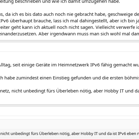
Anleitung beschrieben und wie ich damit umzugehen habe.
us, da ich es bis dato auch noch nie gebracht habe, geschweige
IPv6 überhaupt brauche, lass ich mal dahingestellt, aber ich bin j
eiter geht kann ich aktuell noch nicht sagen. Vielleicht verwerfe
einanderzusetzen. Aber irgendwann muss man sich wohl mal dam
ltag, seit einige Geräte im Heimnetzwerk IPv6 fähig gemacht wur
ch habe zumindest einen Einstieg gefunden und die ersten böhmi
netz, nicht unbedingt fürs Überleben nötig, aber Hobby IT und da
 nicht unbedingt fürs Überleben nötig, aber Hobby IT und da ist IPv6 eben 