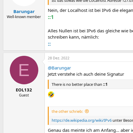
Ist das sowas wie die Localhost Adresse 127.0.
Nein, der Localhost ist bei IPv6 die elega
Barungar
::1
Well-known member
Alles Nullen ist bei IPv6 das gleiche wie be
schreiben kann, nämlich:
::
28 Dez. 2022
E
@Barungar
Jetzt verstehe ich auch deine Signatur
There is no better place than
::1
EOL132
Guest
the other schrieb:
https://de.wikipedia.org/wiki/IPv6
unter Beson
Genau das meinte ich am Anfang... aber 