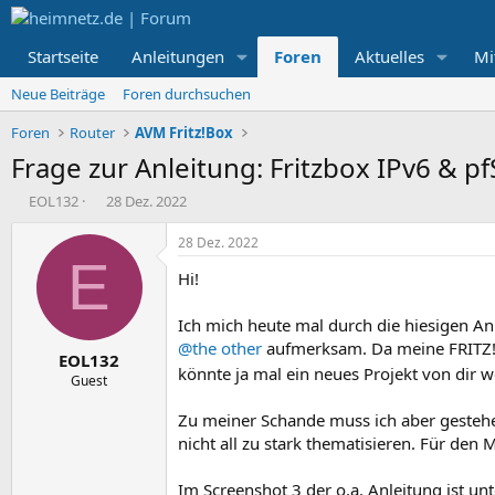
Startseite
Anleitungen
Foren
Aktuelles
Mi
Neue Beiträge
Foren durchsuchen
Foren
Router
AVM Fritz!Box
Frage zur Anleitung: Fritzbox IPv6 & p
E
E
EOL132
28 Dez. 2022
r
r
s
s
28 Dez. 2022
t
t
E
Hi!
e
e
l
l
l
l
Ich mich heute mal durch die hiesigen An
e
t
@the other
aufmerksam. Da meine FRITZ!Bo
EOL132
r
a
könnte ja mal ein neues Projekt von dir 
m
Guest
Zu meiner Schande muss ich aber gestehen
nicht all zu stark thematisieren. Für den
Im Screenshot 3 der o.a. Anleitung ist un