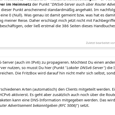
ver im Heimnetz
der Punkt "
DNSv6-Server auch über Router Adv
de dieser Punkt anscheinend standardmäßig angehakt. Im nachfol
 eine 0 (Null). Was genau ist damit gemeint bzw. was hat es damit
 meiner Reise. Daher erschlagt mich jetzt nicht mit Fachbegriffe
beschäftigen, oder ließ erstmal die 386 Seiten dieses Handbuch
Zuletzt bearbeitet v
NS-Server (auch im IPv6) zu propagieren. Möchtest Du einen ander
ver nutzen, so musst Du hier (Punkt "
Lokaler DNSv6-Server")
die 
rreichen. Die FritzBox wird darauf hin nicht mehr sich selbst, s
rschiedenen Arten (automatisch) den Clients mitgeteilt werden.
HCPv6 aktivierst. Es geht aber zusätzlich auch noch über die Rou
-Paketen kann eine DNS-Information mitgegeben werden. Das wir
uter Advertisement bekanntgeben (RFC 5006)
") setzt.