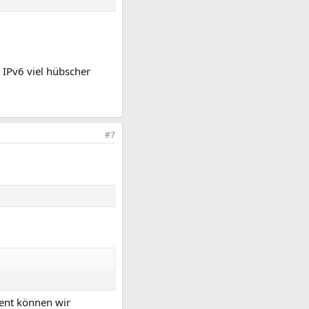
 IPv6 viel hübscher
#7
ment können wir