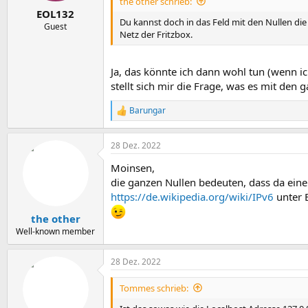
the other schrieb:
EOL132
Du kannst doch in das Feld mit den Nullen die 
Guest
Netz der Fritzbox.
Ja, das könnte ich dann wohl tun (wenn i
stellt sich mir die Frage, was es mit den 
Barungar
R
e
a
28 Dez. 2022
k
t
Moinsen,
i
o
die ganzen Nullen bedeuten, dass da eine n
n
https://de.wikipedia.org/wiki/IPv6
unter 
e
n
the other
:
Well-known member
28 Dez. 2022
Tommes schrieb: