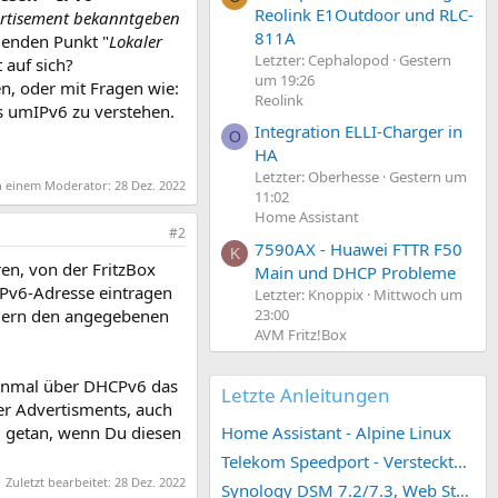
Reolink E1Outdoor und RLC-
ertisement bekanntgeben
811A
genden Punkt "
Lokaler
Letzter: Cephalopod
Gestern
 auf sich?
um 19:26
n, oder mit Fragen wie:
Reolink
es umIPv6 zu verstehen.
Integration ELLI-Charger in
O
HA
Letzter: Oberhesse
Gestern um
on einem Moderator:
28 Dez. 2022
11:02
Home Assistant
#2
7590AX - Huawei FTTR F50
K
en, von der FritzBox
Main und DHCP Probleme
IPv6-Adresse eintragen
Letzter: Knoppix
Mittwoch um
ondern den angegebenen
23:00
AVM Fritz!Box
 Einmal über DHCPv6 das
Letzte Anleitungen
ter Advertisments, auch
d getan, wenn Du diesen
Home Assistant - Alpine Linux
Telekom Speedport - Versteckte Konfigurationen
Zuletzt bearbeitet:
28 Dez. 2022
Synology DSM 7.2/7.3, Web Station 4, Webdienst und Webportal erstellen (ehemals vHost)