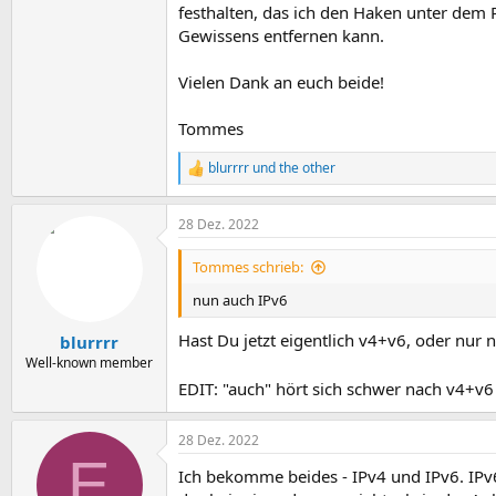
festhalten, das ich den Haken unter dem 
Gewissens entfernen kann.
Vielen Dank an euch beide!
Tommes
blurrrr
und
the other
R
e
a
28 Dez. 2022
k
t
i
Tommes schrieb:
o
n
nun auch IPv6
e
n
Hast Du jetzt eigentlich v4+v6, oder nur
blurrrr
:
Well-known member
EDIT: "auch" hört sich schwer nach v4+v6
28 Dez. 2022
E
Ich bekomme beides - IPv4 und IPv6. IPv6