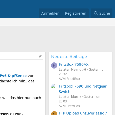
Anmelden
Registrieren
Suche
Neueste Beiträge
#1
FritzBox 7590AX
H
Letzter: Helmut-H
Gestern um
20:32
IPv6 & pfSense
von
AVM Fritz!Box
chte ich mir... das
Fritzbox 7690 und Netgear
Switch
Letzter: blurrrr
Gestern um
 will das hier nun auch
20:03
AVM Fritz!Box
FTP Upload unzuverlässig /
essen
>
IPv6-
C