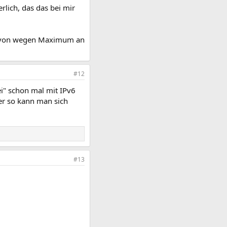
lich, das das bei mir
 so von wegen Maximum an
#12
i" schon mal mit IPv6
ber so kann man sich
#13