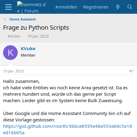
Anmelden
Registrieren
Home Assistant
Frage zu Python Scripts
E
E
KVuke
19 Jan. 2023
r
r
s
s
KVuke
K
t
t
Member
e
e
l
l
l
l
19 Jan. 2023
#1
e
t
r
a
Hallo zusammen,
m
ich habe viele Entities wo noch keine Area gesetzt ist. Da es
mehrere hundert sind, würde ich das gerne per Script
machen. Leider gibt es im System keine Bulk Zuweisung.
Über Google und die Home Assistant Community bin ich auf
diese Vorlage gestossen:
https://gist.github.com/rnorth/3bbce8595e48e555eb9c5e18
ed16b05a