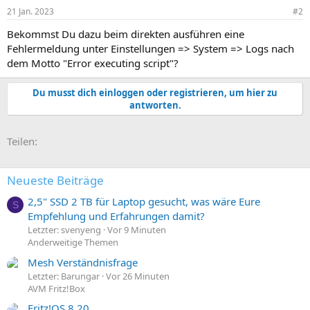
21 Jan. 2023
#2
Bekommst Du dazu beim direkten ausführen eine
Fehlermeldung unter Einstellungen => System => Logs nach
dem Motto "Error executing script"?
Du musst dich einloggen oder registrieren, um hier zu
antworten.
E-Mail
Link
Teilen:
Neueste Beiträge
2,5" SSD 2 TB für Laptop gesucht, was wäre Eure
S
Empfehlung und Erfahrungen damit?
Letzter: svenyeng
Vor 9 Minuten
Anderweitige Themen
Mesh Verständnisfrage
Letzter: Barungar
Vor 26 Minuten
AVM Fritz!Box
Fritz!OS 8.20