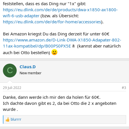
feststellen, dass es das Ding nur "1x" gibt:
https://eu.dlink.com/de/de/products/dwa-x1850-ax1800-
wifi-6-usb-adapter
(bzw. als Übersicht:
https://eu.dlink.com/de/de/for-home/accessories
).
Bei Amazon kriegst Du das Ding derzeit für unter 60€
https://www.amazon.de/D-Link-DWA-X1850-Adapater-802-
11ax-kompatibel/dp/B00PS0PX5E
(kannst aber natürlich
auch bei Otto bestellen)
Claus.D
C
New member
29 Juli 2022
#3
Danke, dann werde ich mir den da holen für 60€.
Ich dachte davon gibt es 2, da bei Otto die 2 x angeboten
wurde .
blurrrr
R
e