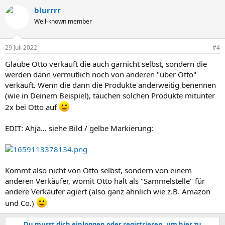
a
blurrrr
k
t
Well-known member
i
o
n
29 Juli 2022
#4
e
n
Glaube Otto verkauft die auch garnicht selbst, sondern die
:
werden dann vermutlich noch von anderen "über Otto"
verkauft. Wenn die dann die Produkte anderweitig benennen
(wie in Deinem Beispiel), tauchen solchen Produkte mitunter
2x bei Otto auf
EDIT: Ahja... siehe Bild / gelbe Markierung:
Kommt also nicht von Otto selbst, sondern von einem
anderen Verkäufer, womit Otto halt als "Sammelstelle" für
andere Verkäufer agiert (also ganz ähnlich wie z.B. Amazon
und Co.)
Du musst dich einloggen oder registrieren, um hier zu