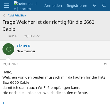
Anmelden
Registrieren
AVM Fritz!Box
Frage Welcher ist der richtig für die 6660
Cable
E
E
Claus.D
29 Juli 2022
r
r
s
s
Claus.D
C
t
t
New member
e
e
l
l
l
l
29 Juli 2022
#1
e
t
r
a
Hallo,
m
Welchen von den beiden muss ich mir da kaufen für die Fritz
Box 6660 Cable
damit ich dann auch Wi-Fi 6 empfangen kann.
Hie noch die Links dazu wo ich die kaufen möchte.
1