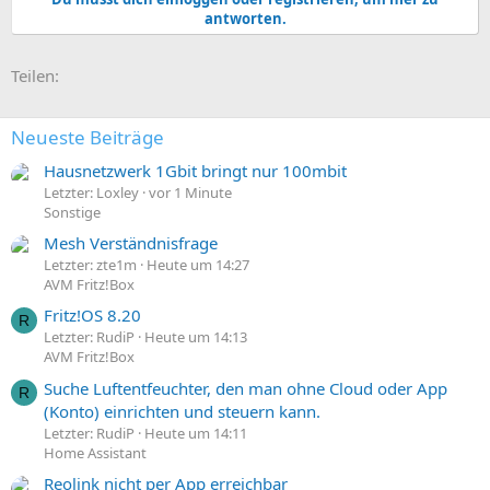
antworten.
E-Mail
Link
Teilen:
Neueste Beiträge
Hausnetzwerk 1Gbit bringt nur 100mbit
Letzter: Loxley
vor 1 Minute
Sonstige
Mesh Verständnisfrage
Letzter: zte1m
Heute um 14:27
AVM Fritz!Box
Fritz!OS 8.20
R
Letzter: RudiP
Heute um 14:13
AVM Fritz!Box
Suche Luftentfeuchter, den man ohne Cloud oder App
R
(Konto) einrichten und steuern kann.
Letzter: RudiP
Heute um 14:11
Home Assistant
Reolink nicht per App erreichbar