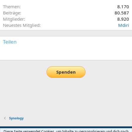
Themen
8.170
Beiträge
80.587
Mitglieder
8.920
Neuestes Mitglied
Mdiri
Teilen
E-Mail
Link
Spenden
Synology
Default-Theme
Diese Seite verwendet Cookies, um Inhalte zu personalisieren und dich nach