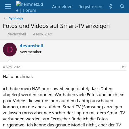
Anmelden
Registrieren
Synology
Fotos und Videos auf Smart-TV anzeigen
E
E
devanshell
4 Nov. 2021
r
r
s
s
devanshell
D
t
t
New member
e
e
l
l
l
l
4 Nov. 2021
#1
e
t
r
a
Hallo nochmal,
m
ich habe mein NAS nun soweit eingerichtet, dass Daten
abgelegt werden können. Wir haben viele Fotos und auch ein
paar Videos die wir uns nun auf dem Laptop anschauen
können, um die aber auf dem Smart-TV (Samsung) anzeigen
zu lassen muss aber wie vorher der Laptop mit dem Smart-TV
verbunden werden, am Fernseher finde ich die Fotos
nirgendwo. Ich kenne das genaue Modell nicht, aber der TV