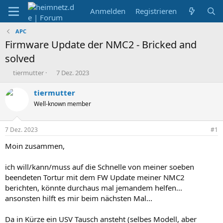
Anmelden
Registrieren
APC
Firmware Update der NMC2 - Bricked and
solved
E
E
tiermutter
7 Dez. 2023
r
r
s
s
tiermutter
t
t
Well-known member
e
e
l
l
l
l
7 Dez. 2023
#1
e
t
r
a
Moin zusammen,
m
ich will/kann/muss auf die Schnelle von meiner soeben
beendeten Tortur mit dem FW Update meiner NMC2
berichten, könnte durchaus mal jemandem helfen...
ansonsten hilft es mir beim nächsten Mal...
Da in Kürze ein USV Tausch ansteht (selbes Modell, aber