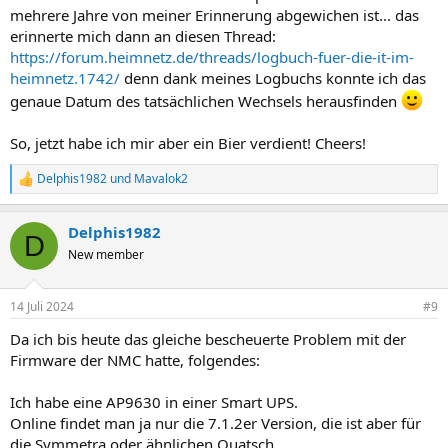
mehrere Jahre von meiner Erinnerung abgewichen ist... das
erinnerte mich dann an diesen Thread:
https://forum.heimnetz.de/threads/logbuch-fuer-die-it-im-
heimnetz.1742/
denn dank meines Logbuchs konnte ich das
genaue Datum des tatsächlichen Wechsels herausfinden
So, jetzt habe ich mir aber ein Bier verdient! Cheers!
Delphis1982
und
Mavalok2
R
e
a
Delphis1982
k
D
t
New member
i
o
n
14 Juli 2024
#9
e
n
Da ich bis heute das gleiche bescheuerte Problem mit der
:
Firmware der NMC hatte, folgendes:
Ich habe eine AP9630 in einer Smart UPS.
Online findet man ja nur die 7.1.2er Version, die ist aber für
die Symmetra oder ähnlichen Quatsch.