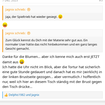
7 Dez. 2023
#5
Jagnix schrieb:
Jaja, der Spieltrieb hat wieder gesiegt.
Jagnix schrieb:
Zum Glück kennst du Dich mit der Materie sehr gut aus. Ein
normaler User hätte das nicht hinbekommen und ein ganz langes
Gesicht gemacht.
Danke für die Blumen... aber ich kenne mich auch erst JETZT
damit aus
Ich hatte die Uhr nicht im Blick, aber die Tortur hat sicherlich
eine gute Stunde gedauert und danach hat es mir (wirklich) in
der linken Brustseite gezogen... aber vermutlich / hoffentlich
nur, weil ich hier an diesem Tisch ständig mit der Brust gegen
den Tisch drücke...
Delphis1982
und
Jagnix
R
e
a