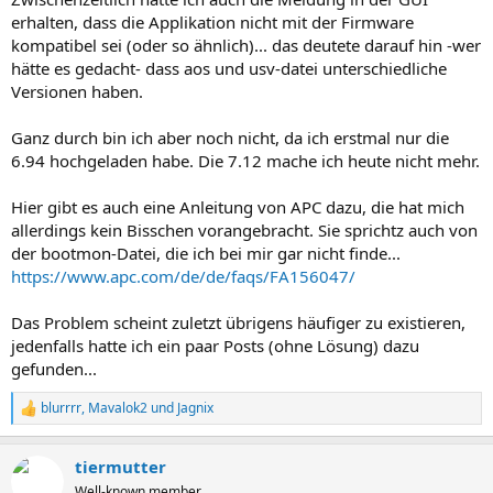
erhalten, dass die Applikation nicht mit der Firmware
kompatibel sei (oder so ähnlich)... das deutete darauf hin -wer
hätte es gedacht- dass aos und usv-datei unterschiedliche
Versionen haben.
Ganz durch bin ich aber noch nicht, da ich erstmal nur die
6.94 hochgeladen habe. Die 7.12 mache ich heute nicht mehr.
Hier gibt es auch eine Anleitung von APC dazu, die hat mich
allerdings kein Bisschen vorangebracht. Sie sprichtz auch von
der bootmon-Datei, die ich bei mir gar nicht finde...
https://www.apc.com/de/de/faqs/FA156047/
Das Problem scheint zuletzt übrigens häufiger zu existieren,
jedenfalls hatte ich ein paar Posts (ohne Lösung) dazu
gefunden...
blurrrr
,
Mavalok2
und
Jagnix
R
e
a
tiermutter
k
t
Well-known member