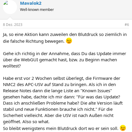
Mavalok2
k
t
Well-known member
i
o
n
8 Dez. 2023
#6
e
n
Ja, so eine Aktion kann zuweilen den Blutdruck so ziemlich in
:
die falsche Richtung bewegen.
Gehe ich richtig in der Annahme, dass Du das Update immer
über die WebGUI gemacht hast, bzw. zu Beginn machen
wolltest?
Habe erst vor 2 Wochen selbst überlegt, die Firmware der
NMC2 des APC-USV auf Stand zu bringen. Als ich in den
Release Notes dann die lange Liste an "Known Issues"
gesehen habe, dachte ich mir dann: "Für was das Update?
Dass ich anschließen Probleme habe? Die alte Version läuft
stabil und neue Funktionen brauche ich nicht." Für die
Sicherheit vielleicht. Aber die USV ist nach Außen nicht
geöffnet. Also so what.
So bleibt wenigstens mein Blutdruck dort wo er sein soll.