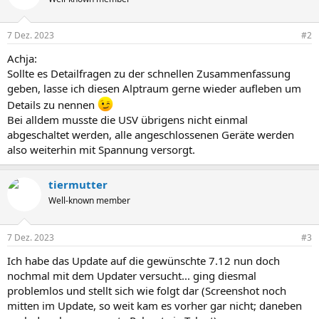
i
o
n
7 Dez. 2023
#2
e
n
Achja:
:
Sollte es Detailfragen zu der schnellen Zusammenfassung
geben, lasse ich diesen Alptraum gerne wieder aufleben um
Details zu nennen
Bei alldem musste die USV übrigens nicht einmal
abgeschaltet werden, alle angeschlossenen Geräte werden
also weiterhin mit Spannung versorgt.
tiermutter
Well-known member
7 Dez. 2023
#3
Ich habe das Update auf die gewünschte 7.12 nun doch
nochmal mit dem Updater versucht... ging diesmal
problemlos und stellt sich wie folgt dar (Screenshot noch
mitten im Update, so weit kam es vorher gar nicht; daneben