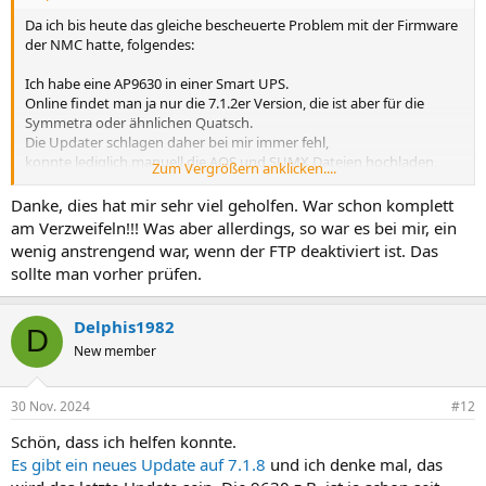
Da ich bis heute das gleiche bescheuerte Problem mit der Firmware
der NMC hatte, folgendes:
Ich habe eine AP9630 in einer Smart UPS.
Online findet man ja nur die 7.1.2er Version, die ist aber für die
Symmetra oder ähnlichen Quatsch.
Die Updater schlagen daher bei mir immer fehl,
konnte lediglich manuell die AOS und SUMX Dateien hochladen,
Zum Vergrößern anklicken....
aber der Bootmon wollte nie, daher scheitern auch die Updater.
Am Ende funktioniert die Karte zwar auf diese Weise, aber sauber
Danke, dies hat mir sehr viel geholfen. War schon komplett
finde ich das nicht,
am Verzweifeln!!! Was aber allerdings, so war es bei mir, ein
wenn der Updater mir entgegenkotzt, dass ich die angeblich falsche
wenig anstrengend war, wenn der FTP deaktiviert ist. Das
Firmware habe.
sollte man vorher prüfen.
Am Ende habe ich festgestellt, dass die aktuelle Version für die
9630/9631 nicht die 7.1.2, sondern die 7.1.6 ist.
Da läuft dann endlich tatsächlich alles fehlerfrei durch.
Delphis1982
D
Für alle, die also das Problem endlich behoben wissen wollen,
New member
schreibt mich einfach an.
Wer Angst for der EXE hat, kann die einzelnen Files natürlich auch
via FTP hochladen.
30 Nov. 2024
#12
Dabei aber bitte die Reihenfolge beachten:
1: BOOTMON
Schön, dass ich helfen konnte.
2: AOS
Es gibt ein neues Update auf 7.1.8
und ich denke mal, das
3: SUMX