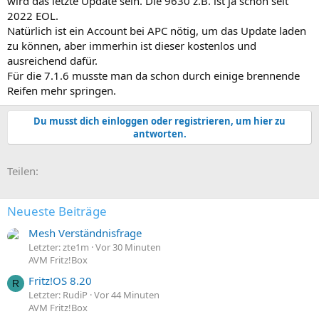
wird das letzte Update sein. Die 9630 z.B. ist ja schon seit
Info: Die BOOTMON Datei verschwindet nach dem Neustart. Die
2022 EOL.
beiden anderen bleiben dagegen sichtbar.
Natürlich ist ein Account bei APC nötig, um das Update laden
Wichtig:
zu können, aber immerhin ist dieser kostenlos und
Ihr aktualisiert hier nur die Firmware der NMC, nicht der USV.
ausreichend dafür.
Die hat nochmal eine eigene Firmware.
Für die 7.1.6 musste man da schon durch einige brennende
Während man die Firmware der NMC nur via seriellem Kabel, dem
Reifen mehr springen.
Updater oder FTP/SCP aktualisieren kann,
kann man die Firmware der USV selber dann problemlos via
Webinterface von der NMC aktualisieren.
Du musst dich einloggen oder registrieren, um hier zu
Die Aktualisierung der NMC lässt diese zwar mehrmals neustarten,
antworten.
dabei bleiben die Ausgänge der USV allerdings wie sie sind. Dahinter
betriebene Server oder sonstiges laufen also unversehrt weiter.
E-Mail
Link
Teilen:
Die Aktualisierung der eigentlichen USV allerdings erfordert
tatsächlich vorher die Abschaltung der Ausgänge.
Ich weiß, die meisten wissen das zwar, aber mein Post richtet sich an
Neueste Beiträge
weniger erfahrene Anwender, daher nur der Vollständigkeit halber.
Mesh Verständnisfrage
Meine 50ct.
Letzter: zte1m
Vor 30 Minuten
AVM Fritz!Box
Schönes Wochenende daher.
Fritz!OS 8.20
R
Letzter: RudiP
Vor 44 Minuten
AVM Fritz!Box