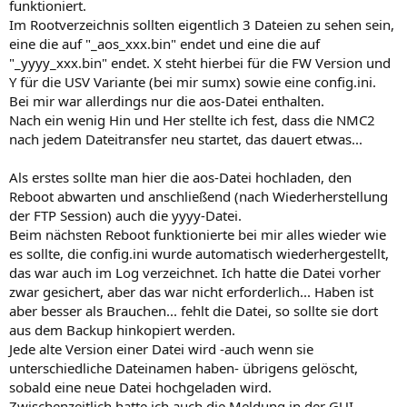
funktioniert.
Im Rootverzeichnis sollten eigentlich 3 Dateien zu sehen sein,
eine die auf "_aos_xxx.bin" endet und eine die auf
"_yyyy_xxx.bin" endet. X steht hierbei für die FW Version und
Y für die USV Variante (bei mir sumx) sowie eine config.ini.
Bei mir war allerdings nur die aos-Datei enthalten.
Nach ein wenig Hin und Her stellte ich fest, dass die NMC2
nach jedem Dateitransfer neu startet, das dauert etwas...
Als erstes sollte man hier die aos-Datei hochladen, den
Reboot abwarten und anschließend (nach Wiederherstellung
der FTP Session) auch die yyyy-Datei.
Beim nächsten Reboot funktionierte bei mir alles wieder wie
es sollte, die config.ini wurde automatisch wiederhergestellt,
das war auch im Log verzeichnet. Ich hatte die Datei vorher
zwar gesichert, aber das war nicht erforderlich... Haben ist
aber besser als Brauchen... fehlt die Datei, so sollte sie dort
aus dem Backup hinkopiert werden.
Jede alte Version einer Datei wird -auch wenn sie
unterschiedliche Dateinamen haben- übrigens gelöscht,
sobald eine neue Datei hochgeladen wird.
Zwischenzeitlich hatte ich auch die Meldung in der GUI