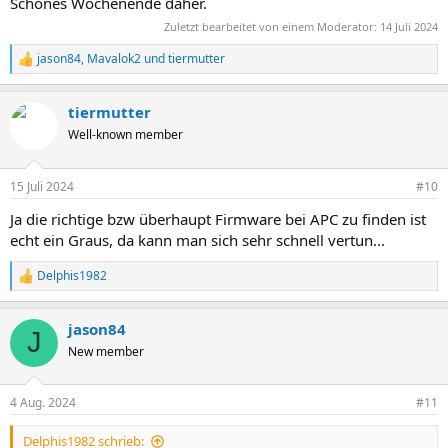
Schönes Wochenende daher.
Zuletzt bearbeitet von einem Moderator:
14 Juli 2024
jason84
,
Mavalok2
und
tiermutter
R
e
a
tiermutter
k
t
Well-known member
i
o
n
15 Juli 2024
#10
e
n
Ja die richtige bzw überhaupt Firmware bei APC zu finden ist
:
echt ein Graus, da kann man sich sehr schnell vertun...
Delphis1982
R
e
a
jason84
k
J
t
New member
i
o
n
4 Aug. 2024
#11
e
n
Delphis1982 schrieb:
: