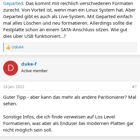
Geparted
. Das kommt mit reichlich verschiedenen Formaten
zurecht. Von Vorteil ist, wenn man ein Linux System hat. Aber
Geparted gibt es auch als Live-System. Mit Geparted einfach
mal alles Löschen und neu formatieren. Allerdings sollte die
Festplatte schon an einem SATA-Anschluss sitzen. Wie gut
dies über USB funktioniert...?
UdoAA
R
e
a
duke-f
k
D
t
Active member
i
o
n
24 Jan. 2022
#7
e
n
Guter Tipp - aber kann das mehr als andere Paritionierer? Mal
:
sehen.
Sonstige Infos, die ich finde verweisen auf Los Level
Formatieren, was aber als Enduser bei modernen Platten gar
nicht möglich sein soll.