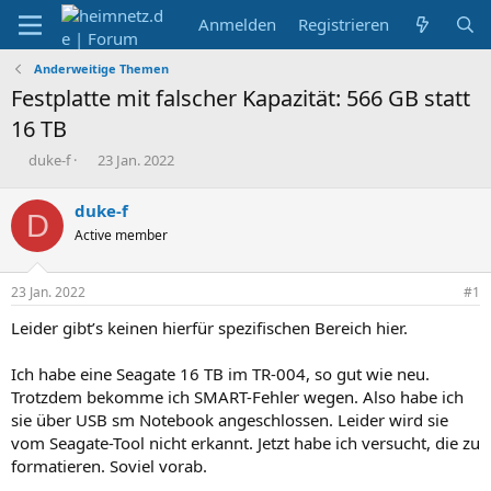
Anmelden
Registrieren
Anderweitige Themen
Festplatte mit falscher Kapazität: 566 GB statt
16 TB
E
E
duke-f
23 Jan. 2022
r
r
s
s
duke-f
D
t
t
Active member
e
e
l
l
l
l
23 Jan. 2022
#1
e
t
r
a
Leider gibt’s keinen hierfür spezifischen Bereich hier.
m
Ich habe eine Seagate 16 TB im TR-004, so gut wie neu.
Trotzdem bekomme ich SMART-Fehler wegen. Also habe ich
sie über USB sm Notebook angeschlossen. Leider wird sie
vom Seagate-Tool nicht erkannt. Jetzt habe ich versucht, die zu
formatieren. Soviel vorab.