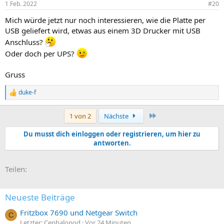
1 Feb. 2022
#20
Mich würde jetzt nur noch interessieren, wie die Platte per
USB geliefert wird, etwas aus einem 3D Drucker mit USB
Anschluss?
Oder doch per UPS?
Gruss
duke-f
R
e
a
Letzte
1 von 2
Nächste
k
t
Du musst dich einloggen oder registrieren, um hier zu
i
antworten.
o
n
e
E-Mail
Link
n
Teilen:
:
Neueste Beiträge
Fritzbox 7690 und Netgear Switch
C
Letzter: Cephalopod
Vor 24 Minuten