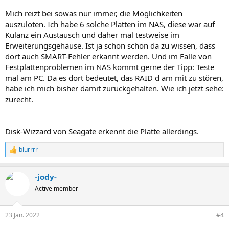
Mich reizt bei sowas nur immer, die Möglichkeiten
auszuloten. Ich habe 6 solche Platten im NAS, diese war auf
Kulanz ein Austausch und daher mal testweise im
Erweiterungsgehäuse. Ist ja schon schön da zu wissen, dass
dort auch SMART-Fehler erkannt werden. Und im Falle von
Festplattenproblemen im NAS kommt gerne der Tipp: Teste
mal am PC. Da es dort bedeutet, das RAID d am mit zu stören,
habe ich mich bisher damit zurückgehalten. Wie ich jetzt sehe:
zurecht.
Disk-Wizzard von Seagate erkennt die Platte allerdings.
blurrrr
R
e
a
-jody-
k
t
Active member
i
o
n
23 Jan. 2022
#4
e
n