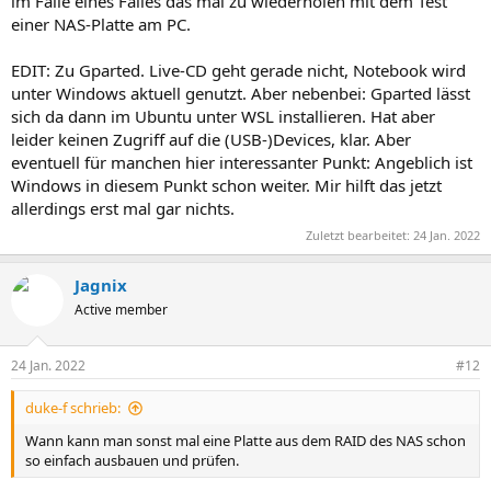
im Falle eines Falles das mal zu wiederholen mit dem Test
einer NAS-Platte am PC.
EDIT: Zu Gparted. Live-CD geht gerade nicht, Notebook wird
unter Windows aktuell genutzt. Aber nebenbei: Gparted lässt
sich da dann im Ubuntu unter WSL installieren. Hat aber
leider keinen Zugriff auf die (USB-)Devices, klar. Aber
eventuell für manchen hier interessanter Punkt: Angeblich ist
Windows in diesem Punkt schon weiter. Mir hilft das jetzt
allerdings erst mal gar nichts.
Zuletzt bearbeitet:
24 Jan. 2022
Jagnix
Active member
24 Jan. 2022
#12
duke-f schrieb:
Wann kann man sonst mal eine Platte aus dem RAID des NAS schon
so einfach ausbauen und prüfen.