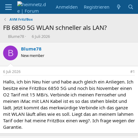
Anmelden
Registrieren
AVM Fritz!Box
FB 6850 5G WLAN schneller als LAN?
E
E
Blume78
6 Juli 2026
r
r
s
s
Blume78
B
t
t
New member
e
e
l
l
l
l
6 Juli 2026
#1
e
t
r
a
Hallo, ich bin Neu hier und habe auch gleich ein Anliegen. Ich
m
besitze eine FritzBox 6850 5G und noch bis November einen
O2 Tarif mit 15 MB/s. Verbinde ich meinen Fernseher und
meinen iMac mit LAN Kabel ist es so das stehen bleibt und
lädt. Jetzt kommt das merkwürdige Verbinde ich das ganze
mit WLAN läuft alles wie es soll. Liegt das an meinem lahmen
Tarif oder hat meine FritzBox einen weg?. Ich frage wegen der
Garantie.