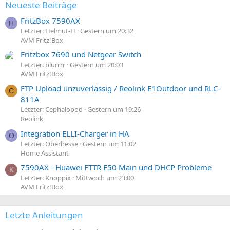
Neueste Beiträge
FritzBox 7590AX
H
Letzter: Helmut-H
Gestern um 20:32
AVM Fritz!Box
Fritzbox 7690 und Netgear Switch
Letzter: blurrrr
Gestern um 20:03
AVM Fritz!Box
FTP Upload unzuverlässig / Reolink E1Outdoor und RLC-
C
811A
Letzter: Cephalopod
Gestern um 19:26
Reolink
Integration ELLI-Charger in HA
O
Letzter: Oberhesse
Gestern um 11:02
Home Assistant
7590AX - Huawei FTTR F50 Main und DHCP Probleme
K
Letzter: Knoppix
Mittwoch um 23:00
AVM Fritz!Box
Letzte Anleitungen