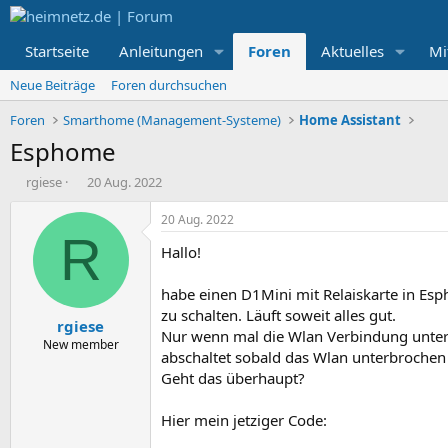
Startseite
Anleitungen
Foren
Aktuelles
Mi
Neue Beiträge
Foren durchsuchen
Foren
Smarthome (Management-Systeme)
Home Assistant
Esphome
E
E
rgiese
20 Aug. 2022
r
r
s
s
20 Aug. 2022
t
t
R
Hallo!
e
e
l
l
l
l
habe einen D1Mini mit Relaiskarte in 
e
t
zu schalten. Läuft soweit alles gut.
rgiese
r
a
Nur wenn mal die Wlan Verbindung unterbr
m
New member
abschaltet sobald das Wlan unterbrochen 
Geht das überhaupt?
Hier mein jetziger Code: