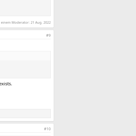
on einem Moderator:
21 Aug. 2022
#9
xists.
#10