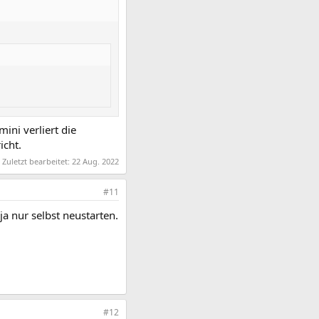
ini verliert die
icht.
Zuletzt bearbeitet:
22 Aug. 2022
#11
a nur selbst neustarten.
#12