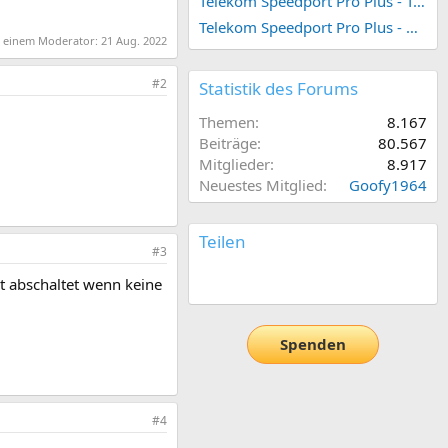
Telekom Speedport Pro Plus - Telefonie einrichten
Telekom Speedport Pro Plus - Netzwerk einrichten
on einem Moderator:
21 Aug. 2022
#2
Statistik des Forums
Themen
8.167
Beiträge
80.567
Mitglieder
8.917
Neuestes Mitglied
Goofy1964
Teilen
#3
E-Mail
Link
rt abschaltet wenn keine
Spenden
#4