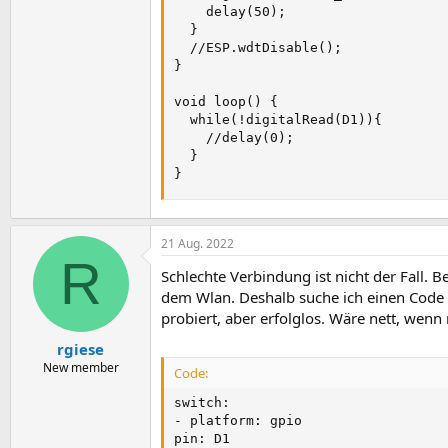
    delay(50);           

  }

  //ESP.wdtDisable();

}

void loop() {

  while(!digitalRead(D1)){

    //delay(0);  

  }

}
21 Aug. 2022
R
Schlechte Verbindung ist nicht der Fall. 
dem Wlan. Deshalb suche ich einen Code fü
probiert, aber erfolglos. Wäre nett, wen
rgiese
New member
Code:
switch:

- platform: gpio

pin: D1
