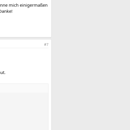
Kenne mich einigermaßen
Danke!
#7
ut.