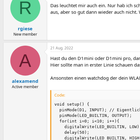
R
Das leuchtet mir auch ein. Nur hab ich 
aus, aber so gut dann wieder auch nicht
rgiese
New member
21 Aug. 2022
A
Hast du den D1mini oder D1mini pro, dan
Hier sollte man in erster Linie schauen 
Ansonsten einen watchdog der dein WLAN ü
alexamend
Active member
Code:
void setup() {

  pinMode(D1, INPUT); // Eigentlic
  pinMode(LED_BUILTIN, OUTPUT);

  for(int i=0; i<10; i++){

    digitalWrite(LED_BUILTIN, LOW);
    delay(50);                     
    digitalWrite(LED_BUILTIN, HIGH)