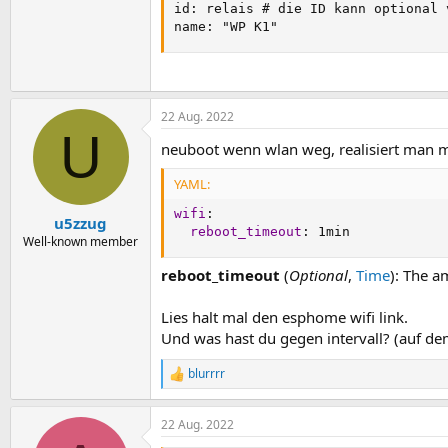
id: relais # die ID kann optional 
name: "WP K1"
22 Aug. 2022
U
neuboot wenn wlan weg, realisiert man m
YAML:
wifi
:
u5zzug
reboot_timeout
:
 1min
Well-known member
reboot_timeout
(
Optional
,
Time
): The a
Lies halt mal den esphome wifi link.
Und was hast du gegen intervall? (auf de
blurrrr
R
e
a
22 Aug. 2022
k
t