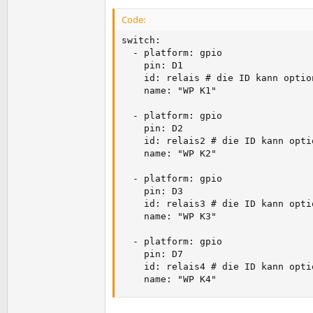
Code:
switch:

  - platform: gpio

    pin: D1

    id: relais # die ID kann optio
    name: "WP K1" 

  - platform: gpio

    pin: D2

    id: relais2 # die ID kann opti
    name: "WP K2"

  - platform: gpio

    pin: D3

    id: relais3 # die ID kann opti
    name: "WP K3"

  - platform: gpio

    pin: D7

    id: relais4 # die ID kann opti
    name: "WP K4"