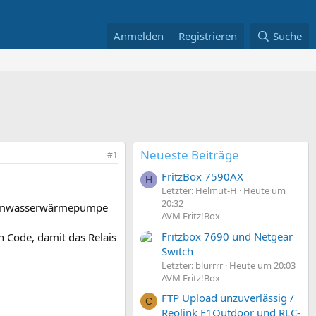
Anmelden
Registrieren
Suche
Neueste Beiträge
#1
FritzBox 7590AX
H
Letzter: Helmut-H
Heute um
20:32
Warmwasserwärmepumpe
AVM Fritz!Box
Fritzbox 7690 und Netgear
n Code, damit das Relais
Switch
Letzter: blurrrr
Heute um 20:03
AVM Fritz!Box
FTP Upload unzuverlässig /
C
Reolink E1Outdoor und RLC-