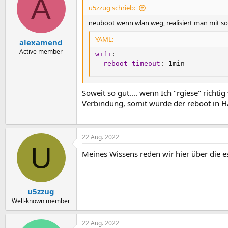
A
i
u5zzug schrieb:
o
n
neuboot wenn wlan weg, realisiert man mit s
e
n
YAML:
alexamend
:
Active member
wifi
:
reboot_timeout
:
 1min
Soweit so gut.... wenn Ich "rgiese" richti
Verbindung, somit würde der reboot in H
22 Aug. 2022
U
Meines Wissens reden wir hier über die es
u5zzug
Well-known member
22 Aug. 2022