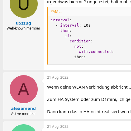
U
irgendwas hiermit? ungetestet, halt mal 
YAML:
interval
:
u5zzug
-
interval
:
 10s

Well-known member
then
:
if
:
condition
:
not
:
wifi.connected
:
          then
:
21 Aug. 2022
A
Wenn deine WLAN Verbindung abbricht...
Zum HA System oder zum D1mini, ich geh
alexamend
Dann kann das in HA nicht realisiert we
Active member
21 Aug. 2022