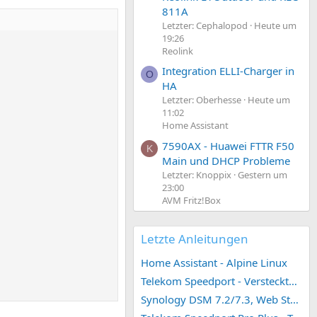
811A
Letzter: Cephalopod
Heute um
19:26
Reolink
Integration ELLI-Charger in
O
HA
Letzter: Oberhesse
Heute um
11:02
Home Assistant
7590AX - Huawei FTTR F50
K
Main und DHCP Probleme
Letzter: Knoppix
Gestern um
23:00
AVM Fritz!Box
Letzte Anleitungen
Home Assistant - Alpine Linux
Telekom Speedport - Versteckte Konfigurationen
Synology DSM 7.2/7.3, Web Station 4, Webdienst und Webportal erstellen (ehemals vHost)