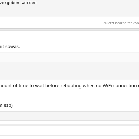
vergeben werden

Zuletzt bearbeitet v
it sowas.
mount of time to wait before rebooting when no WiFi connection e
m esp)