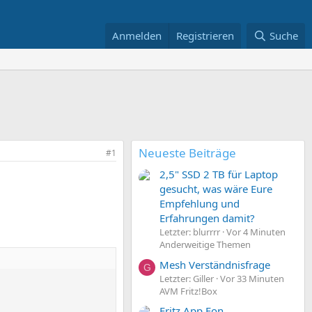
Anmelden
Registrieren
Suche
Neueste Beiträge
#1
2,5" SSD 2 TB für Laptop
gesucht, was wäre Eure
Empfehlung und
Erfahrungen damit?
Letzter: blurrrr
Vor 4 Minuten
Anderweitige Themen
Mesh Verständnisfrage
G
Letzter: Giller
Vor 33 Minuten
AVM Fritz!Box
Fritz App Fon