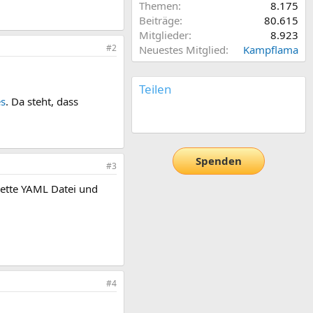
Themen
8.175
Beiträge
80.615
Mitglieder
8.923
#2
Neuestes Mitglied
Kampflama
Teilen
es
. Da steht, dass
E-Mail
Link
Spenden
#3
lette YAML Datei und
#4