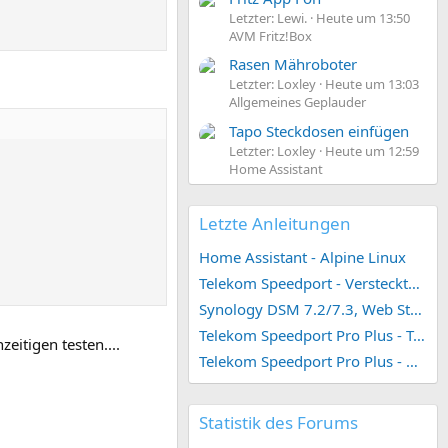
Letzter: Lewi.
Heute um 13:50
AVM Fritz!Box
Rasen Mähroboter
Letzter: Loxley
Heute um 13:03
Allgemeines Geplauder
Tapo Steckdosen einfügen
Letzter: Loxley
Heute um 12:59
Home Assistant
Letzte Anleitungen
Home Assistant - Alpine Linux
Telekom Speedport - Versteckte Konfigurationen
Synology DSM 7.2/7.3, Web Station 4, Webdienst und Webportal erstellen (ehemals vHost)
Telekom Speedport Pro Plus - Telefonie einrichten
eitigen testen....
Telekom Speedport Pro Plus - Netzwerk einrichten
Statistik des Forums