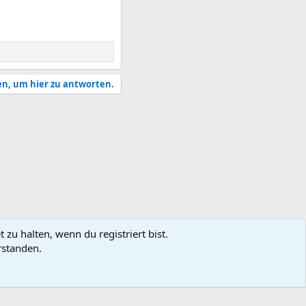
en, um hier zu antworten.
zu halten, wenn du registriert bist.
rstanden.
utzungsbedingungen
Datenschutz
Hilfe und Impressum
Start
R
S
S