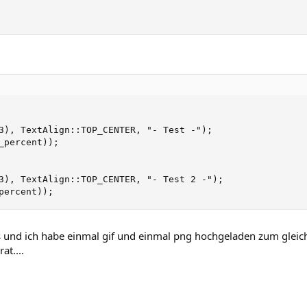
3), TextAlign::TOP_CENTER, "- Test -");

percent));

3), TextAlign::TOP_CENTER, "- Test 2 -");

percent));
s und ich habe einmal gif und einmal png hochgeladen zum gleichz
at....