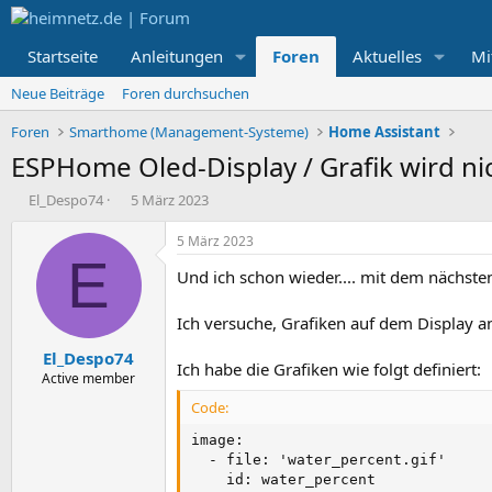
Startseite
Anleitungen
Foren
Aktuelles
Mi
Neue Beiträge
Foren durchsuchen
Foren
Smarthome (Management-Systeme)
Home Assistant
ESPHome Oled-Display / Grafik wird ni
E
E
El_Despo74
5 März 2023
r
r
s
s
5 März 2023
t
t
E
Und ich schon wieder.... mit dem nächsten
e
e
l
l
l
l
Ich versuche, Grafiken auf dem Display an
e
t
El_Despo74
r
a
Ich habe die Grafiken wie folgt definiert:
m
Active member
Code:
image:

  - file: 'water_percent.gif'

    id: water_percent
