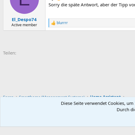
Sorry die späte Antwort, aber der Tipp von
El_Despo74
blurrrr
R
Active member
e
a
k
t
i
E-Mail
Link
Teilen:
o
n
e
n
:
Foren
Smarthome (Management-Systeme)
Home Assistant
Diese Seite verwendet Cookies, um I
Durch di
Default-Theme