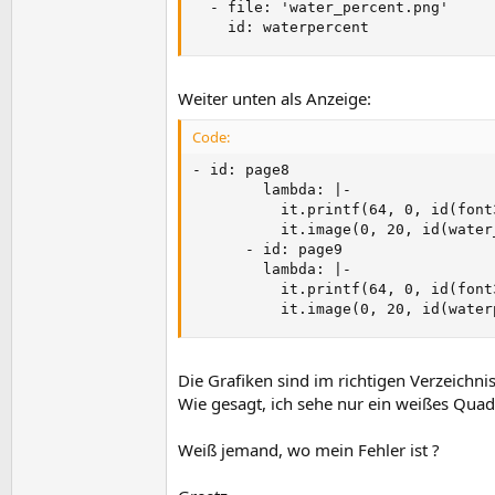
  - file: 'water_percent.png'

    id: waterpercent
Weiter unten als Anzeige:
Code:
- id: page8

        lambda: |-

          it.printf(64, 0, id(font
          it.image(0, 20, id(water_
      - id: page9

        lambda: |-

          it.printf(64, 0, id(font
          it.image(0, 20, id(water
Die Grafiken sind im richtigen Verzeichni
Wie gesagt, ich sehe nur ein weißes Quadr
Weiß jemand, wo mein Fehler ist ?