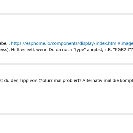
abe...
https://esphome.io/components/display/index.html#imag
eiss). Hilft es evtl. wenn Du da noch "type" angibst, z.B. "RGB24"?
st du den Tipp von @blurr mal probiert? Alternativ mal die komp