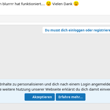
 blurrrr hat funktioniert....
Vielen Dank
Du musst dich einloggen oder registrier
nhalte zu personalisieren und dich nach einem Login angemeldet 
e weitere Nutzung unserer Webseite erklärst du dich damit einve
N
Akzeptieren
Erfahre mehr...
®
Community platform by XenForo
© 2010-2026 XenForo Ltd.