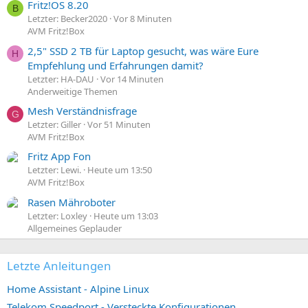
Fritz!OS 8.20
B
Letzter: Becker2020
Vor 8 Minuten
AVM Fritz!Box
2,5" SSD 2 TB für Laptop gesucht, was wäre Eure
H
Empfehlung und Erfahrungen damit?
Letzter: HA-DAU
Vor 14 Minuten
Anderweitige Themen
Mesh Verständnisfrage
G
Letzter: Giller
Vor 51 Minuten
AVM Fritz!Box
Fritz App Fon
Letzter: Lewi.
Heute um 13:50
AVM Fritz!Box
Rasen Mähroboter
Letzter: Loxley
Heute um 13:03
Allgemeines Geplauder
Letzte Anleitungen
Home Assistant - Alpine Linux
Telekom Speedport - Versteckte Konfigurationen