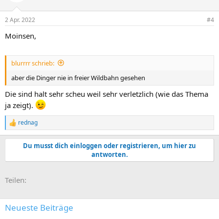
o
n
2 Apr. 2022
#4
e
n
Moinsen,
:
blurrrr schrieb:
aber die Dinger nie in freier Wildbahn gesehen
Die sind halt sehr scheu weil sehr verletzlich (wie das Thema
ja zeigt).
rednag
R
e
a
Du musst dich einloggen oder registrieren, um hier zu
k
antworten.
t
i
o
E-Mail
Link
Teilen:
n
e
n
:
Neueste Beiträge