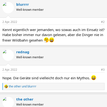
a
blurrrr
k
t
Well-known member
i
o
n
2 Apr. 2022
#2
e
n
Kennt eigentlich wer jemanden, wo sowas auch im Einsatz ist?
:
Habe bisher immer nur davon gelesen, aber die Dinger nie in
freier Wildbahn gesehen
rednag
Well-known member
2 Apr. 2022
#3
Nope. Die Geräte sind vielleicht doch nur ein Mythos.
the other
und
blurrrr
R
e
a
the other
k
t
Well-known member
i