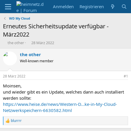
Anmelden
Registrieren
WD My Cloud
Erneutes Sicherheitsupdate verfügbar -
März2022
E
E
the other
28 März 2022
r
r
s
s
the other
t
t
Well-known member
e
e
l
l
l
l
28 März 2022
#1
e
t
r
a
Moinsen,
m
und wieder gibt es ein Update, welches dann auch installiert
werden sollte:
https://www.heise.de/news/Western-D...ke-in-My-Cloud-
Netzwerkspeichern-6630582.html
blurrrr
R
e