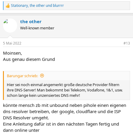
Stationary
,
the other
und
blurrrr
R
e
a
the other
k
t
Well-known member
i
o
n
5 Mai 2022
#13
e
n
Moinsen,
:
Aus genau diesem Grund
Barungar schrieb:
Hier sei noch einmal angemerkt große deutsche Provider filtern
ihre DNS-Server! Man bekommt bei Telekom, Vodafone, 1&1, usw.
schon lange kein unzensiertes DNS mehr!
könnte mensch zb mit unbound neben pihole einen eigenen
dns resolver betreiben, der google, cloudflare und die ISP
DNS Resolver umgeht.
Eine Anleitung dafür ist in den nächsten Tagen fertig und
dann online unter