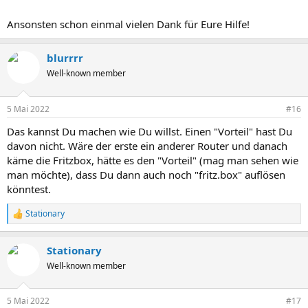
Ansonsten schon einmal vielen Dank für Eure Hilfe!
blurrrr
Well-known member
5 Mai 2022
#16
Das kannst Du machen wie Du willst. Einen "Vorteil" hast Du
davon nicht. Wäre der erste ein anderer Router und danach
käme die Fritzbox, hätte es den "Vorteil" (mag man sehen wie
man möchte), dass Du dann auch noch "fritz.box" auflösen
könntest.
Stationary
R
e
a
Stationary
k
t
Well-known member
i
o
n
5 Mai 2022
#17
e