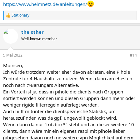
https://www.heimnetz.de/anleitungen/
Stationary
R
e
a
the other
k
t
Well-known member
i
o
n
5 Mai 2022
#14
e
n
Moinsen,
:
Ich würde trotzdem weiter eher davon abraten, eine Pihole
Zentrale für 4 Haushalte zu nutzen. Wenn, dann am ehesten
noch nach @Barungars Alternative.
Ein Vorteil ist ja, dass in pihole die clients nach Gruppen
sortiert werden können und diesen Gruppen dann mehr oder
weniger rigide filterregeln auferlegt werden.
Auch hilft mitunter die clientspezifische Statistik, um
herauszufinden was da ggf. ungewollt geblockt wird.
Wenn dann da nur "fritzbox3" steht und an dieser weitere 10
clients, dann wäre mir ein eigenes raspi mit pihole lieber
(abgesehen davon noch ne weitere vpn Möglichkeit auf dem