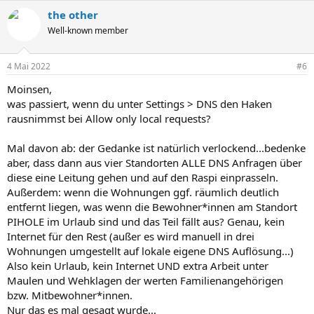
a
the other
k
t
Well-known member
i
o
n
4 Mai 2022
#6
e
n
Moinsen,
:
was passiert, wenn du unter Settings > DNS den Haken
rausnimmst bei Allow only local requests?
Mal davon ab: der Gedanke ist natürlich verlockend...bedenke
aber, dass dann aus vier Standorten ALLE DNS Anfragen über
diese eine Leitung gehen und auf den Raspi einprasseln.
Außerdem: wenn die Wohnungen ggf. räumlich deutlich
entfernt liegen, was wenn die Bewohner*innen am Standort
PIHOLE im Urlaub sind und das Teil fällt aus? Genau, kein
Internet für den Rest (außer es wird manuell in drei
Wohnungen umgestellt auf lokale eigene DNS Auflösung...)
Also kein Urlaub, kein Internet UND extra Arbeit unter
Maulen und Wehklagen der werten Familienangehörigen
bzw. Mitbewohner*innen.
Nur das es mal gesagt wurde...