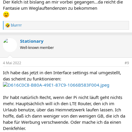
Der Kelch ist bislang an mir vorbei gegangen...da reicht die
Fantasie um Weglauftendenzen zu bekommen
blurrrr
R
e
a
Stationary
k
t
Well-known member
i
o
n
4 Mai 2022
#9
e
n
Ich habe das jetzt in den Interface settings mal umgestellt,
:
das scheint zu funktionieren:
Ihr habt natürlich Recht, wenn der Pi nicht läuft geht nichts
mehr. Hauptsächlich will ich den LTE Router, den ich im
Urlaub benutze, über das Heimnetzwerk laufen lassen. Ich
hoffe, daß ich dann weniger von den wenigen GB, die ich da
habe für Werbung verschwende. Oder mache ich da einen
Denkfehler.