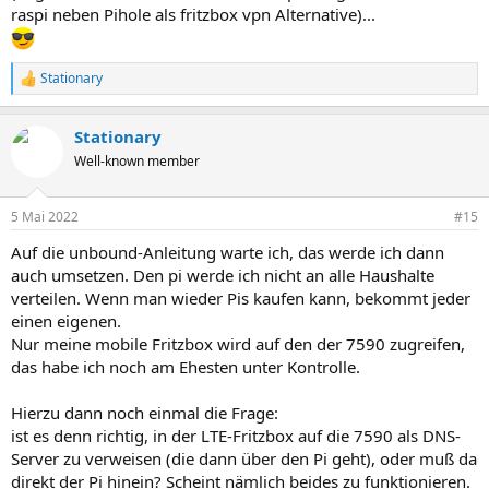
raspi neben Pihole als fritzbox vpn Alternative)...
Stationary
R
e
a
Stationary
k
t
Well-known member
i
o
n
5 Mai 2022
#15
e
n
Auf die unbound-Anleitung warte ich, das werde ich dann
:
auch umsetzen. Den pi werde ich nicht an alle Haushalte
verteilen. Wenn man wieder Pis kaufen kann, bekommt jeder
einen eigenen.
Nur meine mobile Fritzbox wird auf den der 7590 zugreifen,
das habe ich noch am Ehesten unter Kontrolle.
Hierzu dann noch einmal die Frage:
ist es denn richtig, in der LTE-Fritzbox auf die 7590 als DNS-
Server zu verweisen (die dann über den Pi geht), oder muß da
direkt der Pi hinein? Scheint nämlich beides zu funktionieren.