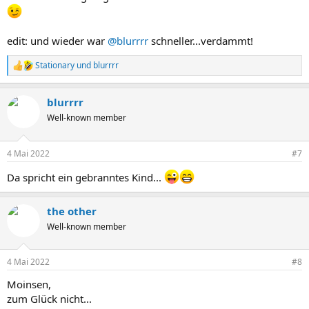
edit: und wieder war
@blurrrr
schneller...verdammt!
Stationary
und
blurrrr
R
e
a
blurrrr
k
t
Well-known member
i
o
n
4 Mai 2022
#7
e
n
Da spricht ein gebranntes Kind...
:
the other
Well-known member
4 Mai 2022
#8
Moinsen,
zum Glück nicht...