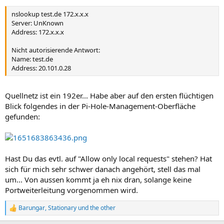
nslookup test.de 172.x.x.x
Server: UnKnown
Address: 172.x.x.x
Nicht autorisierende Antwort:
Name: test.de
Address: 20.101.0.28
Quellnetz ist ein 192er... Habe aber auf den ersten flüchtigen
Blick folgendes in der Pi-Hole-Management-Oberfläche
gefunden:
Hast Du das evtl. auf "Allow only local requests" stehen? Hat
sich für mich sehr schwer danach angehört, stell das mal
um... Von aussen kommt ja eh nix dran, solange keine
Portweiterleitung vorgenommen wird.
Barungar
,
Stationary
und
the other
R
e