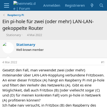
Anmelden
Registrieren
Raspberry Pi
Ein pi-hole für zwei (oder mehr) LAN-LAN-
gekoppelte Router
E
E
Stationary
4 Mai 2022
r
r
s
s
Stationary
t
t
Well-known member
e
e
l
l
l
l
4 Mai 2022
#1
e
t
r
a
Gesetzt den Fall, man verwendet zwei (oder mehr)
m
miteinander über LAN-LAN-Kopplung verbundene Fritzboxen.
An einer dieser Fritzbox (A) hängt ein Raspberry Pi mit pi-hole
und filtert den Verkehr des Netzwerks (A). Gibt es eine
Möglichkeit, daß auch Fritzbox (B) [oder vielleicht sogar (C)
und (D) für meinen konkreten Fall] vom pi-hole in Netzwerk
(A) profitieren können?
Ich habe naiv versucht, in Fritzbox (B) den Raspberry des