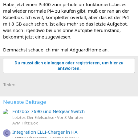
Habe jetzt einen Pi400 zum pi-hole umfunktioniert…bis es
mal wieder normale Pi4 zu kaufen gibt, muß der ran an der
Kabelbox. Ich weiß, kompletter overkill, aber das ist der Pi4
mit 8 GB auch schon. Ist alles mehr so das letzte Aufgebot,
was noch irgendwo bei uns ohne Aufgabe herumstand,
bekommt jetzt eine zugewiesen.
Demnächst schaue ich mir mal AdguardHome an.
Du musst dich einloggen oder registrieren, um hier zu
antworten.
E-Mail
Link
Teilen:
Neueste Beiträge
Fritzbox 7690 und Netgear Switch
Letzter: Der Eifelsachse
Vor 8 Minuten
AVM Fritz!Box
Integration ELLI-Charger in HA
O
Letzter: Oberhesse
Heute um 11:02