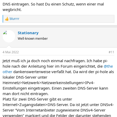
DNS eintragen. So hast Du einen Schutz, wenn einer mal
wegbricht.
blurrrr
R
e
a
Stationary
k
t
Well-known member
i
o
n
4 Mai 2022
#11
e
n
Jetzt muß ich ja doch noch einmal nachfragen. Ich habe pi-
:
hole nach der Anleitung hier im Forum eingerichtet, die
@the
other
dankenswerterweise verfaßt hat. Da wird der pi-hole als
lokaler DNS-Server unter
Heimnetz>Netzwerk>Netzwerkeinstellungen>IPv4-
Einstellungen eingetragen. Einen zweiten DNS-Server kann
man dort nicht eintragen.
Platz für zwei DNS-Server gibt es unter
Internet>Zugangsdaten>DNS-Server. Da ist jetzt unter DNSv4-
Server “Vom Internetanbieter zugewiesene DNSv4-Server
verwenden” markiert und die Felder der darunter stehenden