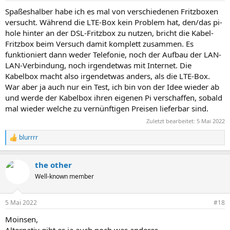
n
Spaßeshalber habe ich es mal von verschiedenen Fritzboxen
:
versucht. Während die LTE-Box kein Problem hat, den/das pi-
hole hinter an der DSL-Fritzbox zu nutzen, bricht die Kabel-
Fritzbox beim Versuch damit komplett zusammen. Es
funktioniert dann weder Telefonie, noch der Aufbau der LAN-
LAN-Verbindung, noch irgendetwas mit Internet. Die
Kabelbox macht also irgendetwas anders, als die LTE-Box.
War aber ja auch nur ein Test, ich bin von der Idee wieder ab
und werde der Kabelbox ihren eigenen Pi verschaffen, sobald
mal wieder welche zu vernünftigen Preisen lieferbar sind.
Zuletzt bearbeitet:
5 Mai 2022
blurrrr
R
e
a
the other
k
t
Well-known member
i
o
n
5 Mai 2022
#18
e
n
Moinsen,
: