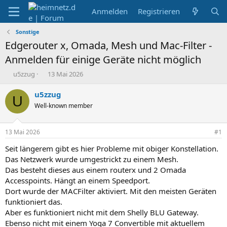
Anmelden
Registrieren
Sonstige
Edgerouter x, Omada, Mesh und Mac-Filter -
Anmelden für einige Geräte nicht möglich
E
E
u5zzug
13 Mai 2026
r
r
s
s
u5zzug
U
t
t
Well-known member
e
e
l
l
l
l
13 Mai 2026
#1
e
t
r
a
Seit längerem gibt es hier Probleme mit obiger Konstellation.
m
Das Netzwerk wurde umgestrickt zu einem Mesh.
Das besteht dieses aus einem routerx und 2 Omada
Accesspoints. Hängt an einem Speedport.
Dort wurde der MACFilter aktiviert. Mit den meisten Geräten
funktioniert das.
Aber es funktioniert nicht mit dem Shelly BLU Gateway.
Ebenso nicht mit einem Yoga 7 Convertible mit aktuellem