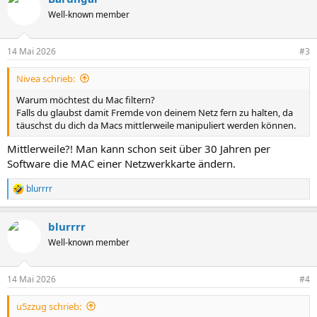
t
Well-known member
i
o
n
14 Mai 2026
#3
e
n
Nivea schrieb:
:
Warum möchtest du Mac filtern?
Falls du glaubst damit Fremde von deinem Netz fern zu halten, da
täuschst du dich da Macs mittlerweile manipuliert werden können.
Mittlerweile?! Man kann schon seit über 30 Jahren per
Software die MAC einer Netzwerkkarte ändern.
blurrrr
R
e
a
blurrrr
k
t
Well-known member
i
o
n
14 Mai 2026
#4
e
n
u5zzug schrieb:
: