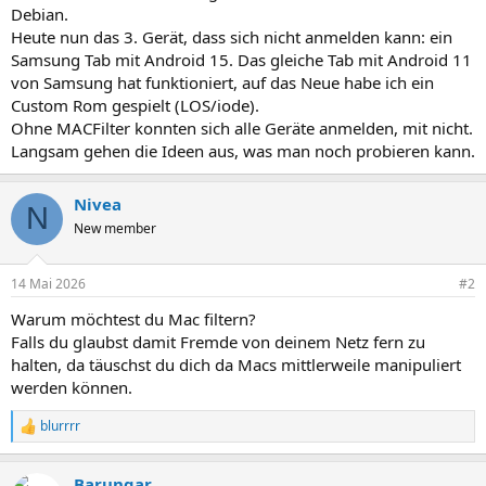
Debian.
Heute nun das 3. Gerät, dass sich nicht anmelden kann: ein
Samsung Tab mit Android 15. Das gleiche Tab mit Android 11
von Samsung hat funktioniert, auf das Neue habe ich ein
Custom Rom gespielt (LOS/iode).
Ohne MACFilter konnten sich alle Geräte anmelden, mit nicht.
Langsam gehen die Ideen aus, was man noch probieren kann.
Nivea
N
New member
14 Mai 2026
#2
Warum möchtest du Mac filtern?
Falls du glaubst damit Fremde von deinem Netz fern zu
halten, da täuschst du dich da Macs mittlerweile manipuliert
werden können.
blurrrr
R
e
a
Barungar
k