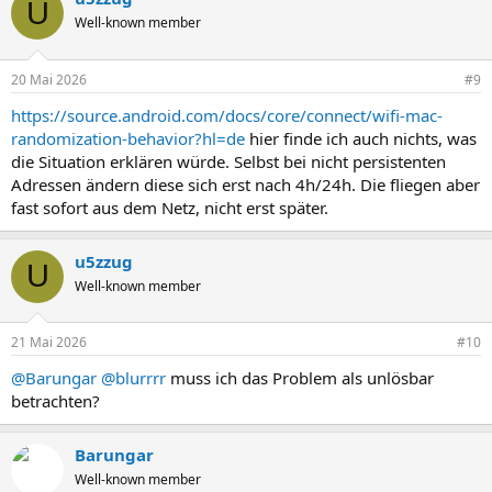
U
Well-known member
20 Mai 2026
#9
https://source.android.com/docs/core/connect/wifi-mac-
randomization-behavior?hl=de
hier finde ich auch nichts, was
die Situation erklären würde. Selbst bei nicht persistenten
Adressen ändern diese sich erst nach 4h/24h. Die fliegen aber
fast sofort aus dem Netz, nicht erst später.
u5zzug
U
Well-known member
21 Mai 2026
#10
@Barungar
@blurrrr
muss ich das Problem als unlösbar
betrachten?
Barungar
Well-known member