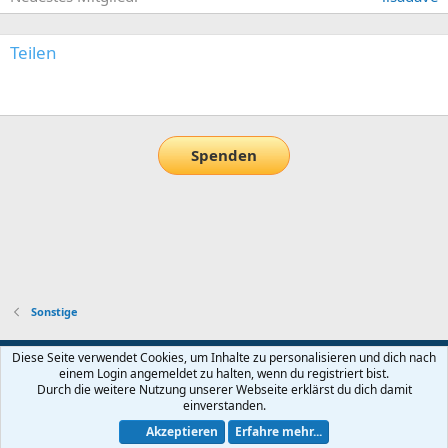
Teilen
E-Mail
Link
Spenden
Sonstige
Default-Theme
Diese Seite verwendet Cookies, um Inhalte zu personalisieren und dich nach
einem Login angemeldet zu halten, wenn du registriert bist.
Nutzungsbedingungen
Datenschutz
Hilfe und Impressum
Start
Durch die weitere Nutzung unserer Webseite erklärst du dich damit
R
einverstanden.
S
S
Akzeptieren
Erfahre mehr...
®
Community platform by XenForo
© 2010-2026 XenForo Ltd.