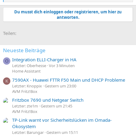
e
a
Du musst dich einloggen oder registrieren, um hier zu
k
antworten.
t
i
o
E-Mail
Link
Teilen:
n
e
n
:
Neueste Beiträge
Integration ELLI-Charger in HA
O
Letzter: Oberhesse
Vor 3 Minuten
Home Assistant
7590AX - Huawei FTTR F50 Main und DHCP Probleme
K
Letzter: Knoppix
Gestern um 23:00
AVM Fritz!Box
Fritzbox 7690 und Netgear Switch
Letzter: zte1m
Gestern um 21:45
AVM Fritz!Box
TP-Link warnt vor Sicherheitslücken im Omada-
Ökosystem
Letzter: Barungar
Gestern um 15:11