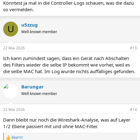
Könntest ja mal in die Controller-Logs schauen, was die dazu
:
so vermelden.
u5zzug
U
Well-known member
22 Mai 2026
#13
Ich kann zumindest sagen, dass ein Gerät nach Abschalten
des Filters wieder die selbe IP bekommt wie vorher, weil es
die selbe MAC hat. Im Log wurde nichts auffälliges gefunden.
Barungar
Well-known member
22 Mai 2026
#14
Dann bleibt nur noch die Wireshark-Analyse, was auf Layer
1/2 Ebene passiert mit und ohne MAC-Filter.
blurrrr
R