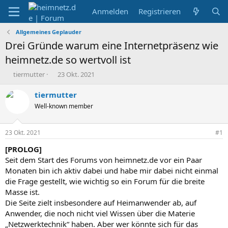
Anmelden
Registrieren
Allgemeines Geplauder
Drei Gründe warum eine Internetpräsenz wie
heimnetz.de so wertvoll ist
E
E
tiermutter
23 Okt. 2021
r
r
s
s
tiermutter
t
t
Well-known member
e
e
l
l
l
l
23 Okt. 2021
#1
e
t
r
a
[PROLOG]
m
Seit dem Start des Forums von heimnetz.de vor ein Paar
Monaten bin ich aktiv dabei und habe mir dabei nicht einmal
die Frage gestellt, wie wichtig so ein Forum für die breite
Masse ist.
Die Seite zielt insbesondere auf Heimanwender ab, auf
Anwender, die noch nicht viel Wissen über die Materie
„Netzwerktechnik“ haben. Aber wer könnte sich für das