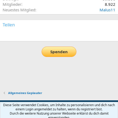
Mitglieder
8.922
Neuestes Mitglied
Malus11
Teilen
E-Mail
Link
Spenden
Allgemeines Geplauder
Default-Theme
Diese Seite verwendet Cookies, um Inhalte zu personalisieren und dich nach
einem Login angemeldet zu halten, wenn du registriert bist.
Nutzungsbedingungen
Datenschutz
Hilfe und Impressum
Start
Durch die weitere Nutzung unserer Webseite erklärst du dich damit
R
einverstanden.