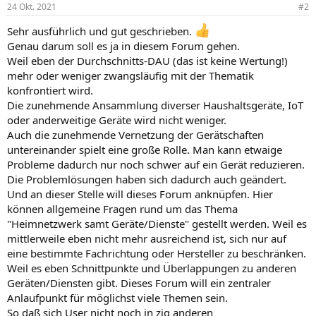
n
24 Okt. 2021
#2
e
n
Sehr ausführlich und gut geschrieben.
:
Genau darum soll es ja in diesem Forum gehen.
Weil eben der Durchschnitts-DAU (das ist keine Wertung!)
mehr oder weniger zwangsläufig mit der Thematik
konfrontiert wird.
Die zunehmende Ansammlung diverser Haushaltsgeräte, IoT
oder anderweitige Geräte wird nicht weniger.
Auch die zunehmende Vernetzung der Gerätschaften
untereinander spielt eine große Rolle. Man kann etwaige
Probleme dadurch nur noch schwer auf ein Gerät reduzieren.
Die Problemlösungen haben sich dadurch auch geändert.
Und an dieser Stelle will dieses Forum anknüpfen. Hier
können allgemeine Fragen rund um das Thema
"Heimnetzwerk samt Geräte/Dienste" gestellt werden. Weil es
mittlerweile eben nicht mehr ausreichend ist, sich nur auf
eine bestimmte Fachrichtung oder Hersteller zu beschränken.
Weil es eben Schnittpunkte und Überlappungen zu anderen
Geräten/Diensten gibt. Dieses Forum will ein zentraler
Anlaufpunkt für möglichst viele Themen sein.
So daß sich User nicht noch in zig anderen