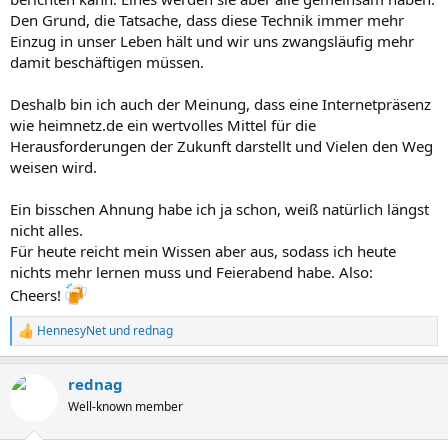
Den Grund, die Tatsache, dass diese Technik immer mehr
Einzug in unser Leben hält und wir uns zwangsläufig mehr
damit beschäftigen müssen.
Deshalb bin ich auch der Meinung, dass eine Internetpräsenz
wie heimnetz.de ein wertvolles Mittel für die
Herausforderungen der Zukunft darstellt und Vielen den Weg
weisen wird.
Ein bisschen Ahnung habe ich ja schon, weiß natürlich längst
nicht alles.
Für heute reicht mein Wissen aber aus, sodass ich heute
nichts mehr lernen muss und Feierabend habe. Also:
Cheers!
HennesyNet
und
rednag
R
e
a
rednag
k
t
Well-known member
i
o