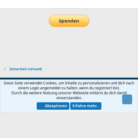
E-Mail
Link
Spenden
Sicherheit (virtuell)
Default-Theme
Diese Seite verwendet Cookies, um Inhalte zu personalisieren und dich nach
einem Login angemeldet zu halten, wenn du registriert bist.
Nutzungsbedingungen
Datenschutz
Hilfe und Impressum
Start
Durch die weitere Nutzung unserer Webseite erklärst du dich damit
R
einverstanden.
Obe
S
S
Akzeptieren
Erfahre mehr...
®
Community platform by XenForo
© 2010-2026 XenForo Ltd.