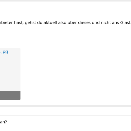
ieter hast, gehst du aktuell also über dieses und nicht ans Gl
e: 13
 an?