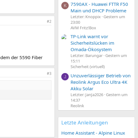
7590AX - Huawei FTTR F50
K
Main und DHCP Probleme
Letzter: Knoppix
Gestern um
#2
23:00
AVM Fritz!Box
TP-Link warnt vor
Sicherheitslücken im
Omada-Ökosystem
Letzter: Barungar
Gestern um
odem der 5590 Fiber
15:11
Sicherheit (virtuell)
#3
Unzuverlässiger Betrieb von
J
Reolink Argus Eco Ultra 4K
Akku Solar
Letzter: JanJa2026
Gestern um
14:37
Reolink
Letzte Anleitungen
Home Assistant - Alpine Linux