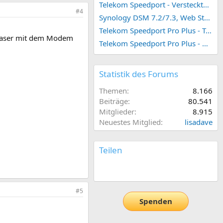
Telekom Speedport - Versteckte Konfigurationen
#4
Synology DSM 7.2/7.3, Web Station 4, Webdienst und Webportal erstellen (ehemals vHost)
Telekom Speedport Pro Plus - Telefonie einrichten
asfaser mit dem Modem
Telekom Speedport Pro Plus - Netzwerk einrichten
Statistik des Forums
Themen
8.166
Beiträge
80.541
Mitglieder
8.915
Neuestes Mitglied
lisadave
Teilen
E-Mail
Link
#5
Spenden