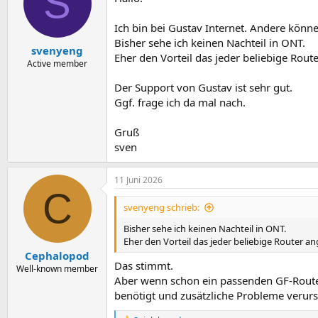
S
i
o
n
Ich bin bei Gustav Internet. Andere können
e
Bisher sehe ich keinen Nachteil in ONT.
n
svenyeng
Eher den Vorteil das jeder beliebige Rou
:
Active member
Der Support von Gustav ist sehr gut.
Ggf. frage ich da mal nach.
Gruß
sven
11 Juni 2026
C
svenyeng schrieb:
Bisher sehe ich keinen Nachteil in ONT.
Eher den Vorteil das jeder beliebige Router 
Cephalopod
Das stimmt.
Well-known member
Aber wenn schon ein passenden GF-Router
benötigt und zusätzliche Probleme verur