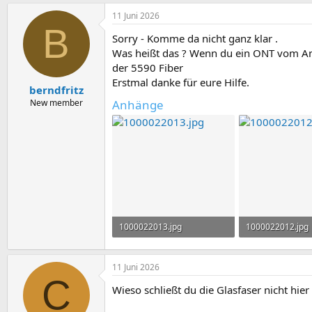
11 Juni 2026
B
Sorry - Komme da nicht ganz klar .
Was heißt das ? Wenn du ein ONT vom Anb
der 5590 Fiber
Erstmal danke für eure Hilfe.
berndfritz
New member
Anhänge
1000022013.jpg
1000022012.jpg
417,7 KB · Aufrufe: 13
484,8 KB · Aufruf
11 Juni 2026
C
Wieso schließt du die Glasfaser nicht hier