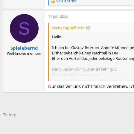
Spielebernd
R
e
a
11 Juni 2026
k
S
t
i
svenyeng schrieb:
o
n
Hallo!
e
n
Ich bin bei Gustav Internet. Andere können bei 
Spielebernd
:
Bisher sehe ich keinen Nachteil in ONT.
Well-known member
Eher den Vorteil das jeder beliebige Router 
Der Support von Gustav ist sehr gut.
Ggf. frage ich da mal nach.
Gruß
Nur das wir uns nicht falsch verstehen. I
sven
E-Mail
Link
Teilen: