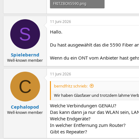
FRITZBOX5590.png
217 KB · Aufrufe: 15
11 Juni 2026
S
Hallo.
Du hast ausgewählt das die 5590 Fiber 
Spielebernd
Wenn du ein ONT vom Anbieter hast gehst
Well-known member
11 Juni 2026
C
berndfritz schrieb:
Wir haben Glasfaser und trotzdem lahme Ver
Welche Verbindungen GENAU?
Cephalopod
Das kann dann ja nur das WLAN sein, LA
Well-known member
Welche Endgeräte?
In welcher Entfernung zum Router?
Gibt es Repeater?