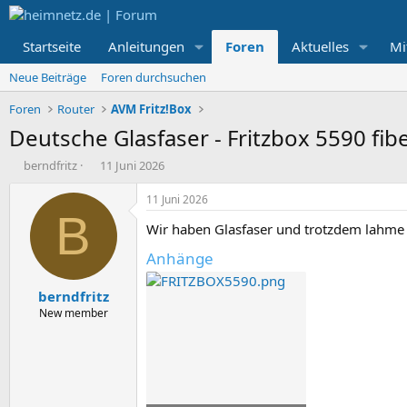
Startseite
Anleitungen
Foren
Aktuelles
Mi
Neue Beiträge
Foren durchsuchen
Foren
Router
AVM Fritz!Box
Deutsche Glasfaser - Fritzbox 5590 fib
E
E
berndfritz
11 Juni 2026
r
r
s
s
11 Juni 2026
t
t
B
Wir haben Glasfaser und trotzdem lahme 
e
e
l
l
Anhänge
l
l
e
t
berndfritz
r
a
m
New member