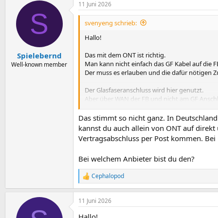
11 Juni 2026
S
svenyeng schrieb:
Hallo!
Das mit dem ONT ist richtig.
Spielebernd
Man kann nicht einfach das GF Kabel auf die F
Well-known member
Der muss es erlauben und die dafür nötigen
Der Glasfaseranschluss wird hier genutzt.
Aber über WAN der FB und nicht am GF Anschl
Das WLAN wird das Problem sein.
Das stimmt so nicht ganz. In Deutschland 
Mach mal einen Speedtest.
kannst du auch allein von ONT auf direkt 
Vertragsabschluss per Post kommen. Bei G
Gruß
sven
Bei welchem Anbieter bist du den?
Cephalopod
R
e
a
11 Juni 2026
k
t
Hallo!