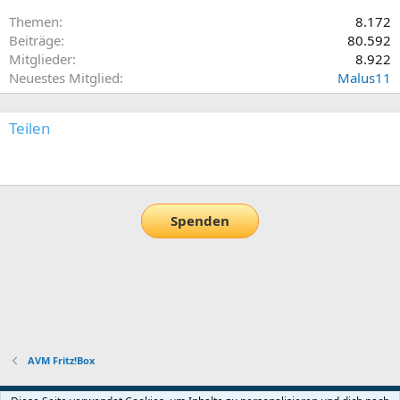
Themen
8.172
Beiträge
80.592
Mitglieder
8.922
Neuestes Mitglied
Malus11
Teilen
E-Mail
Link
Spenden
AVM Fritz!Box
Default-Theme