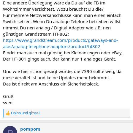
Eine andere Überlegung wäre da Du auf die FB im
Wohnzimmer verzichtest. Wozu brauchst Du die?
Für mehrere Netzwerkanschlüsse kann man einen einfach
Switch setzen. Wenn Du analoge Telefone betreiben willst
nimmst Du nen analog / Digital Adapter wie z.B. nen
günstigen Grandstream HT-802:
https://www.grandstream.com/products/gateways-and-
atas/analog-telephone-adaptors/product/ht802
Findet man auch mal günstig bei Kleinanzeigen oder eBay,
Der HT-801 ginge auch, der kann nur 1 analoges Gerät.
Und wie hier schon gesagt wurde, die 7390 sollte weg, da
diese veraltet ist und keine Updates mehr bekommt.
Das ist direkt am Anschluss ein Sicherheitsleck.
Gruß
sven
Obino
und
gkhar2
R
e
a
pompom
k
P