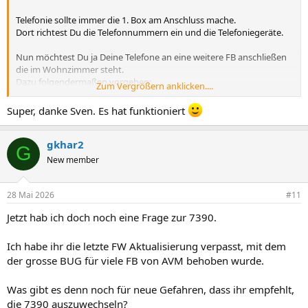
Telefonie sollte immer die 1. Box am Anschluss mache.
Dort richtest Du die Telefonnummern ein und die Telefoniegeräte.
Nun möchtest Du ja Deine Telefone an eine weitere FB anschließen
die im Wohnzimmer steht.
Dazu folgendermaßen vorgehen:
Zum Vergrößern anklicken....
Du richtest an der Hauptbox ein SIP Telefon ein. Bei der Einrichtung
in der FB heißt das LAN/WLAN / IP-Telefon,
Super, danke Sven. Es hat funktioniert
Dem weißt Du die Rufnummer zu, auf der es erreichbar sein soll und
machst die Konfiguration.
gkhar2
Dann auf die Box im Wohnzimmer gehen.
G
Dort richtest Du dann die nötige Rufnummer ein, allerdings ist die
New member
Haupt FB in dem Fall Dein SIP Provider.
Also mit den Daten einrichten die Du bei Einrichtung des SIP
Telefons an der Hauptbox vergeben hast.
28 Mai 2026
#11
Nun kannst Du das Telefoniegerät einrichten und weißt diese
Jetzt hab ich doch noch eine Frage zur 7390.
Rufnummer zu.
Dann erhältst Du auch Anrufe.
Ich habe ihr die letzte FW Aktualisierung verpasst, mit dem
Die Anrufe kommen bei Dir nicht durch zur FB im Wohnzimmer.
der grosse BUG für viele FB von AVM behoben wurde.
Raus ins Internet geht alles. Aber eben nicht rein.
Daher muss das über SIP gehen.
Was gibt es denn noch für neue Gefahren, dass ihr empfehlt,
die 7390 auszuwechseln?
Ggf. könnte es auch funktionieren wenn man den SIP Port von der