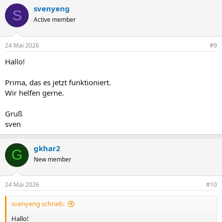
a
svenyeng
k
S
t
Active member
i
o
n
24 Mai 2026
#9
e
n
Hallo!
:
Prima, das es jetzt funktioniert.
Wir helfen gerne.
Gruß
sven
gkhar2
G
New member
24 Mai 2026
#10
svenyeng schrieb:
Hallo!