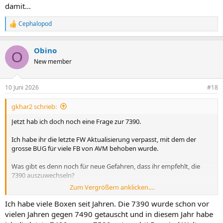
damit...
Cephalopod
R
e
a
Obino
k
O
t
New member
i
o
n
10 Juni 2026
#18
e
n
gkhar2 schrieb:
:
Jetzt hab ich doch noch eine Frage zur 7390.
Ich habe ihr die letzte FW Aktualisierung verpasst, mit dem der
grosse BUG für viele FB von AVM behoben wurde.
Was gibt es denn noch für neue Gefahren, dass ihr empfehlt, die
7390 auszuwechseln?
Zum Vergrößern anklicken....
Also bitte konkret, nicht "ist veraltet"
Ich habe viele Boxen seit Jahren. Die 7390 wurde schon vor
Danke und Gruß
vielen Jahren gegen 7490 getauscht und in diesem Jahr habe