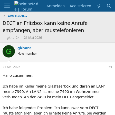
Anmelden
Registrieren
AVM Fritz!Box
DECT an Fritzbox kann keine Anrufe
empfangen, aber raustelefonieren
E
E
gkhar2
21 Mai 2026
r
r
s
s
gkhar2
G
t
t
New member
e
e
l
l
l
l
21 Mai 2026
#1
e
t
r
a
Hallo zusammen,
m
Ich habe im Keller meine Glasfaserbox und daran an LAN1
meine 7390. An LAN2 ist meine 7490 im Wohnzimmer
verbunden. An der 7490 ist mein DECT angemeldet.
Ich habe folgendes Problem: Ich kann zwar vom DECT
raustelefonieren, aber ich erhalte keine Anrufe. Sie werden