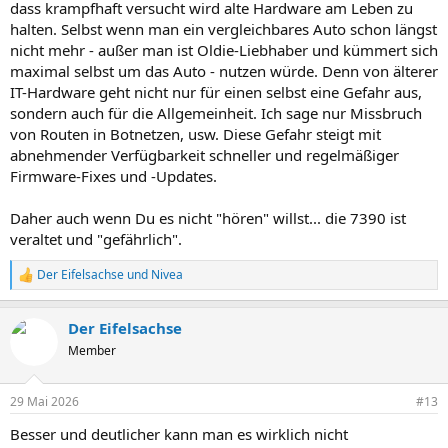
dass krampfhaft versucht wird alte Hardware am Leben zu
halten. Selbst wenn man ein vergleichbares Auto schon längst
nicht mehr - außer man ist Oldie-Liebhaber und kümmert sich
maximal selbst um das Auto - nutzen würde. Denn von älterer
IT-Hardware geht nicht nur für einen selbst eine Gefahr aus,
sondern auch für die Allgemeinheit. Ich sage nur Missbruch
von Routen in Botnetzen, usw. Diese Gefahr steigt mit
abnehmender Verfügbarkeit schneller und regelmäßiger
Firmware-Fixes und -Updates.
Daher auch wenn Du es nicht "hören" willst... die 7390 ist
veraltet und "gefährlich".
Der Eifelsachse
und
Nivea
R
e
a
Der Eifelsachse
k
t
Member
i
o
n
29 Mai 2026
#13
e
n
Besser und deutlicher kann man es wirklich nicht
: