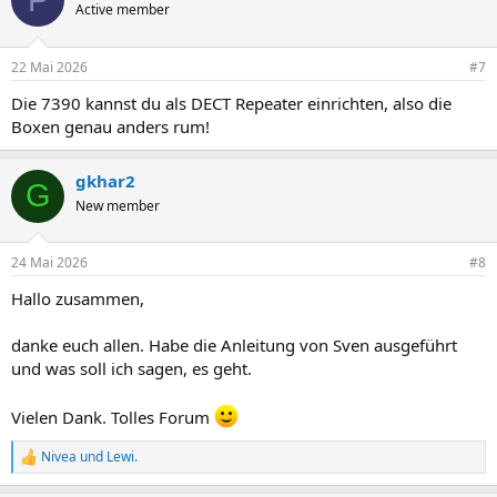
t
Active member
i
o
n
22 Mai 2026
#7
e
n
Die 7390 kannst du als DECT Repeater einrichten, also die
:
Boxen genau anders rum!
gkhar2
G
New member
24 Mai 2026
#8
Hallo zusammen,
danke euch allen. Habe die Anleitung von Sven ausgeführt
und was soll ich sagen, es geht.
Vielen Dank. Tolles Forum
Nivea
und
Lewi.
R
e