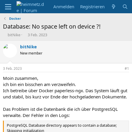
Anmelden
Registrieren
Docker
Database: No space left on device ?!
E
E
bitNike
3 Feb. 2023
r
r
s
s
bitNike
t
t
New member
e
e
l
l
l
l
3 Feb. 2023
#1
e
t
r
a
Moin zusammen,
m
ich bin ein bisschen am verzweifeln.
Ich betreibe über Docker paperless-ngx. Das System läuft gut
und stabil, bis kurz vor Ende der hochgeladenen Dokumente.
Das Problem ist die Datenbank die ich über PostgresSQL
verwalte. Der Fehler in den Logs:
PostgreSQL Database directory appears to contain a database;
Skipping initialization