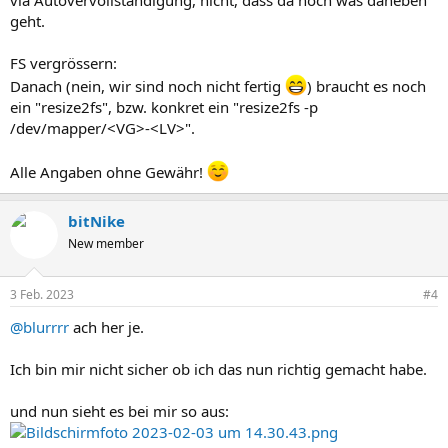
geht.
FS vergrössern:
Danach (nein, wir sind noch nicht fertig
) braucht es noch
ein "resize2fs", bzw. konkret ein "resize2fs -p
/dev/mapper/<VG>-<LV>".
Alle Angaben ohne Gewähr!
bitNike
New member
3 Feb. 2023
#4
@blurrrr
ach her je.
Ich bin mir nicht sicher ob ich das nun richtig gemacht habe.
und nun sieht es bei mir so aus: