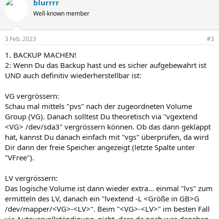
blurrrr
Well-known member
3 Feb. 2023
#3
1. BACKUP MACHEN!
2: Wenn Du das Backup hast und es sicher aufgebewahrt ist
UND auch definitiv wiederherstellbar ist:
VG vergrössern:
Schau mal mittels "pvs" nach der zugeordneten Volume
Group (VG). Danach solltest Du theoretisch via "vgextend
<VG> /dev/sda3" vergrössern können. Ob das dann geklappt
hat, kannst Du danach einfach mit "vgs" überprüfen, da wird
Dir dann der freie Speicher angezeigt (letzte Spalte unter
"VFree").
LV vergrössern:
Das logische Volume ist dann wieder extra... einmal "lvs" zum
ermitteln des LV, danach ein "lvextend -L <Größe in GB>G
/dev/mapper/<VG>-<LV>". Beim "<VG>-<LV>" im besten Fall
via Autovervollständigung, nicht, dass da noch was daneben