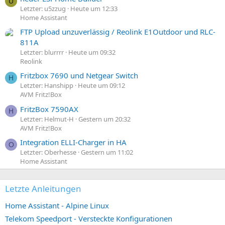
U
Letzter: u5zzug
Heute um 12:33
Home Assistant
FTP Upload unzuverlässig / Reolink E1Outdoor und RLC-
811A
Letzter: blurrrr
Heute um 09:32
Reolink
Fritzbox 7690 und Netgear Switch
H
Letzter: Hanshipp
Heute um 09:12
AVM Fritz!Box
FritzBox 7590AX
H
Letzter: Helmut-H
Gestern um 20:32
AVM Fritz!Box
Integration ELLI-Charger in HA
O
Letzter: Oberhesse
Gestern um 11:02
Home Assistant
Letzte Anleitungen
Home Assistant - Alpine Linux
Telekom Speedport - Versteckte Konfigurationen