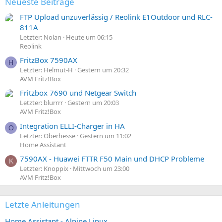
Neueste Beiträge
FTP Upload unzuverlässig / Reolink E1Outdoor und RLC-
811A
Letzter: Nolan
Heute um 06:15
Reolink
FritzBox 7590AX
H
Letzter: Helmut-H
Gestern um 20:32
AVM Fritz!Box
Fritzbox 7690 und Netgear Switch
Letzter: blurrrr
Gestern um 20:03
AVM Fritz!Box
Integration ELLI-Charger in HA
O
Letzter: Oberhesse
Gestern um 11:02
Home Assistant
7590AX - Huawei FTTR F50 Main und DHCP Probleme
K
Letzter: Knoppix
Mittwoch um 23:00
AVM Fritz!Box
Letzte Anleitungen
Home Assistant - Alpine Linux