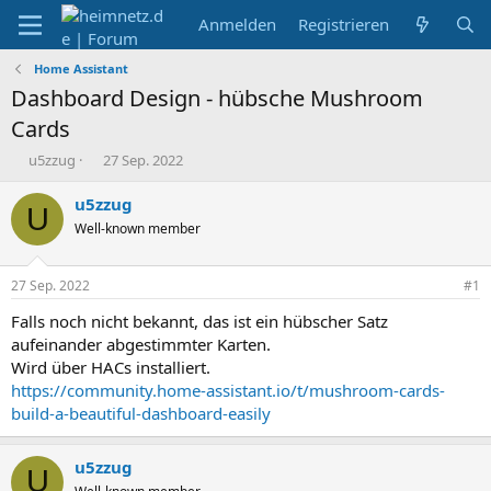
Anmelden
Registrieren
Home Assistant
Dashboard Design - hübsche Mushroom
Cards
E
E
u5zzug
27 Sep. 2022
r
r
s
s
u5zzug
U
t
t
Well-known member
e
e
l
l
l
l
27 Sep. 2022
#1
e
t
r
a
Falls noch nicht bekannt, das ist ein hübscher Satz
m
aufeinander abgestimmter Karten.
Wird über HACs installiert.
https://community.home-assistant.io/t/mushroom-cards-
build-a-beautiful-dashboard-easily
u5zzug
U